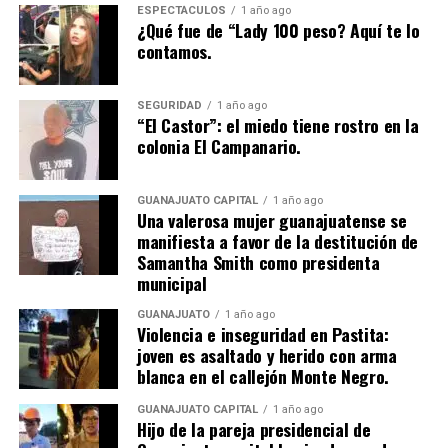
ESPECTÁCULOS
1 año ago
¿Qué fue de “Lady 100 peso? Aquí te lo
contamos.
SEGURIDAD
1 año ago
“El Castor”: el miedo tiene rostro en la
colonia El Campanario.
GUANAJUATO CAPITAL
1 año ago
Una valerosa mujer guanajuatense se
manifiesta a favor de la destitución de
Samantha Smith como presidenta
municipal
GUANAJUATO
1 año ago
Violencia e inseguridad en Pastita:
joven es asaltado y herido con arma
blanca en el callejón Monte Negro.
GUANAJUATO CAPITAL
1 año ago
Hijo de la pareja presidencial de