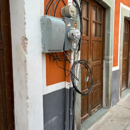
16 del Colegio del Nivel Medio Superior y 11 de la
Rectoría General. Como parte de la ceremonia también
se impartió la conferencia “Jubilación, un cambio de
vida, no un final”, reforzando el mensaje de que el retiro
laboral representa una oportunidad para emprender
nuevos proyectos, mientras el legado de quienes
dedicaron décadas a la educación universitaria
permanece en las generaciones presentes y futuras.