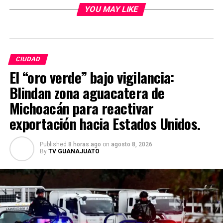
YOU MAY LIKE
CIUDAD
El “oro verde” bajo vigilancia:
Blindan zona aguacatera de
Michoacán para reactivar
exportación hacia Estados Unidos.
Published
8 horas ago
on
agosto 8, 2026
By
TV GUANAJUATO