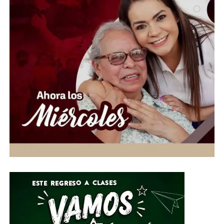
Las personas homenajeadas pertenecen a los distintos
campus y áreas de la institución: cinco del Campus
Celaya-Salvatierra, 14 del Campus Guanajuato, cinco del
Campus Irapuato-Salamanca, nueve del Campus León,
16 del Colegio del Nivel Medio Superior y 11 de la
Rectoría General. Como parte de la ceremonia también
se impartió la conferencia “Jubilación, un cambio de
vida, no un final”, reforzando el mensaje de que el retiro
laboral representa una oportunidad para emprender
nuevos proyectos, mientras el legado de quienes
dedicaron décadas a la educación universitaria
permanece en las generaciones presentes y futuras.