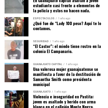
En Guanajuato capital asaltan a joven
estudiante casi frente a elementos de
la policía y estos no hacen nada.
ESPECTÁCULOS
1 año ago
¿Qué fue de “Lady 100 peso? Aquí te lo
contamos.
SEGURIDAD
1 año ago
“El Castor”: el miedo tiene rostro en la
colonia El Campanario.
GUANAJUATO CAPITAL
1 año ago
Una valerosa mujer guanajuatense se
manifiesta a favor de la destitución de
Samantha Smith como presidenta
municipal
GUANAJUATO
1 año ago
Violencia e inseguridad en Pastita:
joven es asaltado y herido con arma
blanca en el callejón Monte Negro.