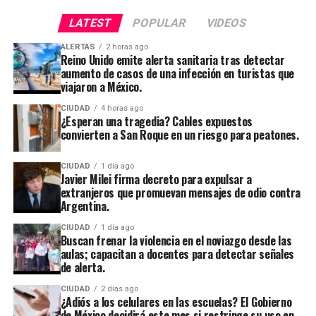
LATEST
POPULAR
VIDEOS
ALERTAS
2 horas ago
Reino Unido emite alerta sanitaria tras detectar
aumento de casos de una infección en turistas que
viajaron a México.
CIUDAD
4 horas ago
¿Esperan una tragedia? Cables expuestos
convierten a San Roque en un riesgo para peatones.
CIUDAD
1 día ago
Javier Milei firma decreto para expulsar a
extranjeros que promuevan mensajes de odio contra
Argentina.
CIUDAD
1 día ago
Buscan frenar la violencia en el noviazgo desde las
aulas; capacitan a docentes para detectar señales
de alerta.
CIUDAD
2 días ago
¿Adiós a los celulares en las escuelas? El Gobierno
de México decidirá este mes si restringe su uso en