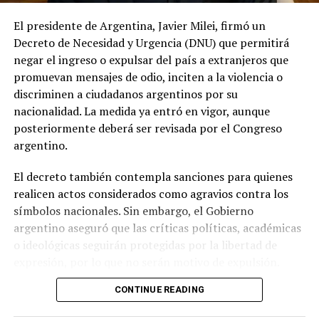
El presidente de Argentina, Javier Milei, firmó un
Decreto de Necesidad y Urgencia (DNU) que permitirá
negar el ingreso o expulsar del país a extranjeros que
promuevan mensajes de odio, inciten a la violencia o
discriminen a ciudadanos argentinos por su
nacionalidad. La medida ya entró en vigor, aunque
posteriormente deberá ser revisada por el Congreso
argentino.
El decreto también contempla sanciones para quienes
realicen actos considerados como agravios contra los
símbolos nacionales. Sin embargo, el Gobierno
argentino aseguró que las críticas políticas, académicas
o ideológicas seguirán protegidas por la libertad de
expresión, por lo que no serán motivo de expulsión.
CONTINUE READING
Milei justificó la decisión al señalar que existe una
campaña de hostilidad contra Argentina y sostuvo que