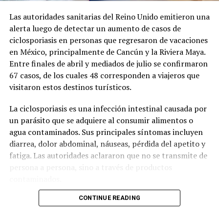
Las autoridades sanitarias del Reino Unido emitieron una
alerta luego de detectar un aumento de casos de
ciclosporiasis en personas que regresaron de vacaciones
en México, principalmente de Cancún y la Riviera Maya.
Entre finales de abril y mediados de julio se confirmaron
67 casos, de los cuales 48 corresponden a viajeros que
visitaron estos destinos turísticos.
La ciclosporiasis es una infección intestinal causada por
un parásito que se adquiere al consumir alimentos o
agua contaminados. Sus principales síntomas incluyen
diarrea, dolor abdominal, náuseas, pérdida del apetito y
fatiga. Las autoridades aclararon que no se transmite de
persona a persona, sino a través de productos
contaminados.
CONTINUE READING
Ante el incremento de casos, la Agencia de Seguridad
Sanitaria del Reino Unido inició una investigación para