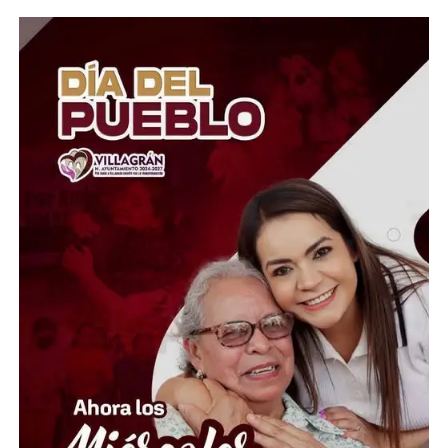
el Estado debe contar con herramientas para proteger a
sus ciudadanos y su soberanía. La medida forma parte de
una política migratoria más estricta impulsada por su
administración.
El decreto ha generado un intenso debate dentro y fuera
de Argentina. Mientras el Gobierno lo presenta como
una medida de protección nacional, especialistas y
organizaciones civiles advierten que algunos conceptos
podrían prestarse a interpretaciones amplias y abrir la
puerta a controversias sobre su aplicación.