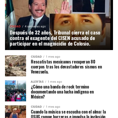
CIUDAD
4 semanas ago
Después de 32 años, Tribunal cierra el caso
contra el exagente del CISEN acusado de
participar en el magnicidio de Colosio.
CIUDAD
1 mes ago
Rescatistas mexicanos recuperan 80
cuerpos tras los devastadores sismos en
Venezuela.
ALERTAS
1 mes ago
¿Cómo una banda de rock termino
documentando una lucha indígena en
México?
CIUDAD
1 mes ago
Cuando la música se escucha con el alma: la
OSUG rompe barreras e impulsa la inclusión