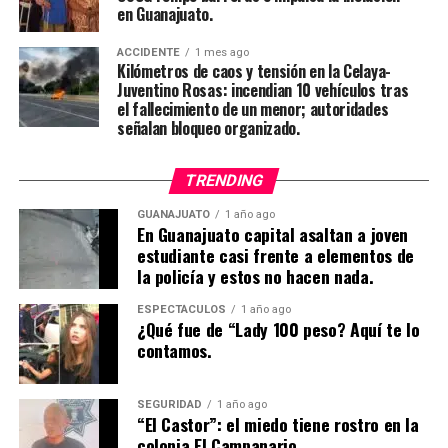
en Guanajuato.
ACCIDENTE
1 mes ago
Kilómetros de caos y tensión en la Celaya-
Juventino Rosas: incendian 10 vehículos tras
el fallecimiento de un menor; autoridades
señalan bloqueo organizado.
TRENDING
GUANAJUATO
1 año ago
En Guanajuato capital asaltan a joven
estudiante casi frente a elementos de
la policía y estos no hacen nada.
ESPECTÁCULOS
1 año ago
¿Qué fue de “Lady 100 peso? Aquí te lo
contamos.
SEGURIDAD
1 año ago
“El Castor”: el miedo tiene rostro en la
colonia El Campanario.