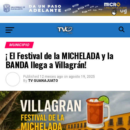
MUNICIPIO
¡ El Festival de la MICHELADA y la
BANDA llega a Villagrán!
Published
12 meses ago
on
agosto 19, 2025
By
TV GUANAJUATO