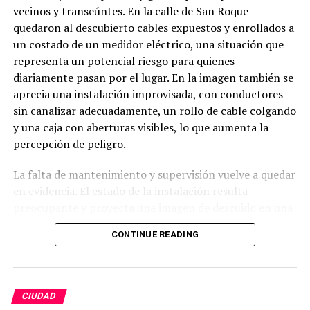
vecinos y transeúntes. En la calle de San Roque
quedaron al descubierto cables expuestos y enrollados a
un costado de un medidor eléctrico, una situación que
representa un potencial riesgo para quienes
diariamente pasan por el lugar. En la imagen también se
aprecia una instalación improvisada, con conductores
sin canalizar adecuadamente, un rollo de cable colgando
y una caja con aberturas visibles, lo que aumenta la
percepción de peligro.
La falta de mantenimiento y supervisión vuelve a quedar
en evidencia. El estado de la instalación resulta
preocupante y proyecta una imagen de descuido en una
zona con constante tránsito peatonal. Ciudadanos
CONTINUE READING
cuestionan cómo es posible que este tipo de situaciones
permanezcan sin ser atendidas, cuando un accidente
podría tener consecuencias graves.
CIUDAD
Habitantes hacen un llamado urgente a las autoridades