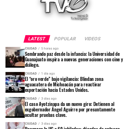
LATEST
POPULAR
VIDEOS
CIUDAD
5 horas ago
Sembrando paz desde la infancia: la Universidad de
Guanajuato inspira a nuevas generaciones con cine y
diálogo.
CIUDAD
1 día ago
El “oro verde” bajo vigilancia: Blindan zona
aguacatera de Michoacán para reactivar
exportación hacia Estados Unidos.
CIUDAD
3 días ago
El caso Ayotzinapa da un nuevo giro: Detienen al
exgobernador Ángel Aguirre por presuntamente
ocultar pruebas clave.
CIUDAD
3 días ago