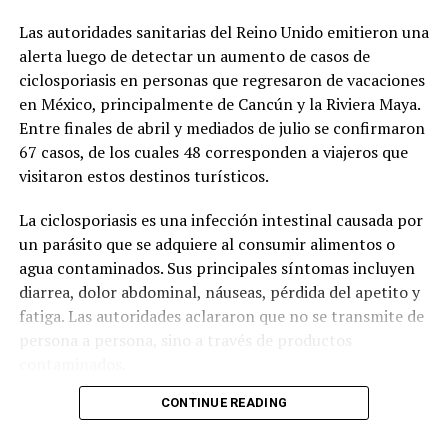
Las autoridades sanitarias del Reino Unido emitieron una
alerta luego de detectar un aumento de casos de
ciclosporiasis en personas que regresaron de vacaciones
en México, principalmente de Cancún y la Riviera Maya.
Entre finales de abril y mediados de julio se confirmaron
67 casos, de los cuales 48 corresponden a viajeros que
visitaron estos destinos turísticos.
La ciclosporiasis es una infección intestinal causada por
un parásito que se adquiere al consumir alimentos o
agua contaminados. Sus principales síntomas incluyen
diarrea, dolor abdominal, náuseas, pérdida del apetito y
fatiga. Las autoridades aclararon que no se transmite de
persona a persona, sino a través de productos
contaminados.
CONTINUE READING
Ante el incremento de casos, la Agencia de Seguridad
Sanitaria del Reino Unido inició una investigación para