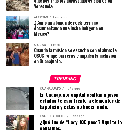
cuerpos tras los devastadores sismos en
Venezuela.
ALERTAS
1 mes ago
¿Cómo una banda de rock termino
documentando una lucha indígena en
México?
CIUDAD
1 mes ago
Cuando la música se escucha con el alma: la
OSUG rompe barreras e impulsa la inclusión
en Guanajuato.
TRENDING
GUANAJUATO
1 año ago
En Guanajuato capital asaltan a joven
estudiante casi frente a elementos de
la policía y estos no hacen nada.
ESPECTÁCULOS
1 año ago
¿Qué fue de “Lady 100 peso? Aquí te lo
contamos.