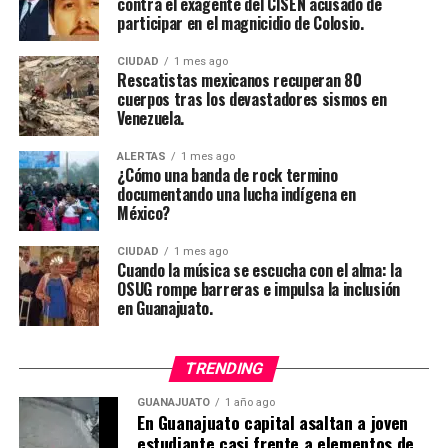
contra el exagente del CISEN acusado de
participar en el magnicidio de Colosio.
CIUDAD
1 mes ago
Rescatistas mexicanos recuperan 80
cuerpos tras los devastadores sismos en
Venezuela.
ALERTAS
1 mes ago
¿Cómo una banda de rock termino
documentando una lucha indígena en
México?
CIUDAD
1 mes ago
Cuando la música se escucha con el alma: la
OSUG rompe barreras e impulsa la inclusión
en Guanajuato.
TRENDING
GUANAJUATO
1 año ago
En Guanajuato capital asaltan a joven
estudiante casi frente a elementos de