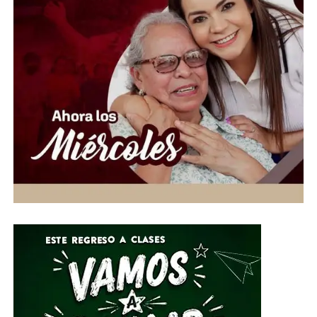
representaban un riesgo, ya que —según dijo— habían
agredido o “violentado” a personas, argumento que
utilizó para respaldar las acciones de su administración.
La cifra y las declaraciones provocaron reacciones
inmediatas de activistas y organizaciones defensoras de
animales, mientras que autoridades del Estado de
México ya abrieron una investigación para determinar si
hubo responsabilidades legales por posible maltrato
animal.
El caso ha reavivado una discusión de fondo: ¿hasta
dónde puede llegar una política pública en nombre de la
seguridad… cuando se trata de vidas animales?.
ADVERTISEMENT