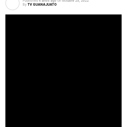
Published
4 años ago
on
octubre 25, 2022
By
TV GUANAJUATO