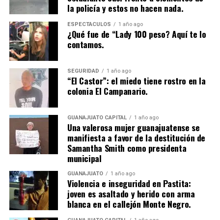
la policía y estos no hacen nada.
ESPECTÁCULOS
1 año ago
¿Qué fue de “Lady 100 peso? Aquí te lo
contamos.
SEGURIDAD
1 año ago
“El Castor”: el miedo tiene rostro en la
colonia El Campanario.
GUANAJUATO CAPITAL
1 año ago
Una valerosa mujer guanajuatense se
manifiesta a favor de la destitución de
Samantha Smith como presidenta
municipal
GUANAJUATO
1 año ago
Violencia e inseguridad en Pastita:
joven es asaltado y herido con arma
blanca en el callejón Monte Negro.