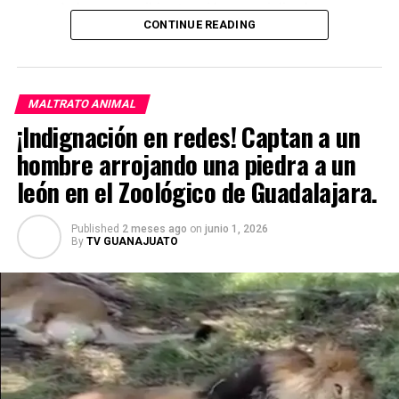
su traslado para recibir atención especializada.
CONTINUE READING
Actualmente, la perrita se encuentra internada en la
clínica Capital Vet, donde ya fue valorada y atendida por
el equipo médico. A pesar de la gravedad de sus lesiones,
MALTRATO ANIMAL
los especialistas señalan que tiene posibilidades
¡Indignación en redes! Captan a un
favorables de recuperación con los cuidados necesarios.
hombre arrojando una piedra a un
león en el Zoológico de Guadalajara.
Published
2 meses ago
on
junio 1, 2026
By
TV GUANAJUATO