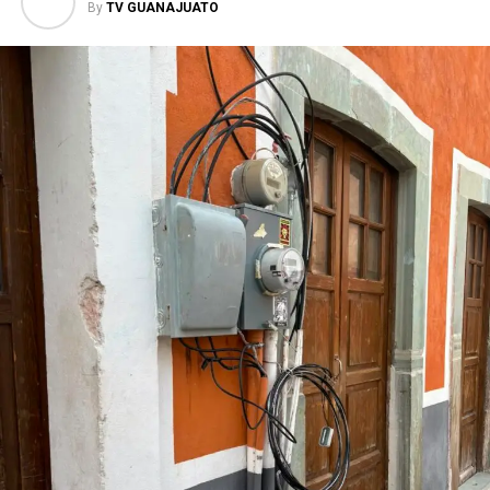
By
TV GUANAJUATO
Las personas homenajeadas pertenecen a los distintos
campus y áreas de la institución: cinco del Campus
Celaya-Salvatierra, 14 del Campus Guanajuato, cinco del
Campus Irapuato-Salamanca, nueve del Campus León,
16 del Colegio del Nivel Medio Superior y 11 de la
Rectoría General. Como parte de la ceremonia también
se impartió la conferencia “Jubilación, un cambio de
vida, no un final”, reforzando el mensaje de que el retiro
laboral representa una oportunidad para emprender
nuevos proyectos, mientras el legado de quienes
dedicaron décadas a la educación universitaria
permanece en las generaciones presentes y futuras.