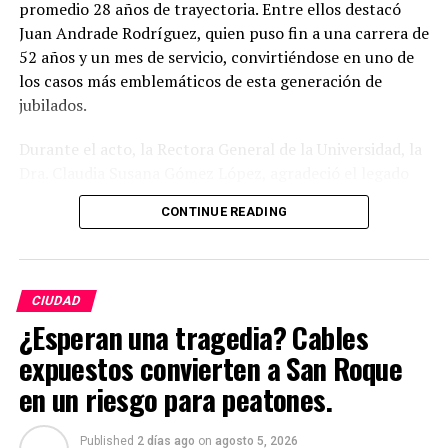
promedio 28 años de trayectoria. Entre ellos destacó
Juan Andrade Rodríguez, quien puso fin a una carrera de
52 años y un mes de servicio, convirtiéndose en uno de
los casos más emblemáticos de esta generación de
jubilados.
Durante el acto, la Rectora General de la Universidad, la
Dra. Claudia Susana Gómez López, agradeció el legado
de quienes dedicaron gran parte de su vida a fortalecer
CONTINUE READING
la máxima casa de estudios del estado. En su mensaje,
subrayó que la jubilación no representa una despedida
definitiva, sino el inicio de una nueva etapa personal, al
tiempo que reconoció la labor desempeñada en aulas,
CIUDAD
laboratorios, bibliotecas, oficinas, espacios culturales,
¿Esperan una tragedia? Cables
áreas de mantenimiento, seguridad y administración.
expuestos convierten a San Roque
“No les digo felicidades; les digo gracias”, expresó, al
destacar que el crecimiento de la Universidad ha sido
en un riesgo para peatones.
posible gracias al esfuerzo de generaciones de
trabajadoras y trabajadores.
Published
2 días ago
on
agosto 5, 2026