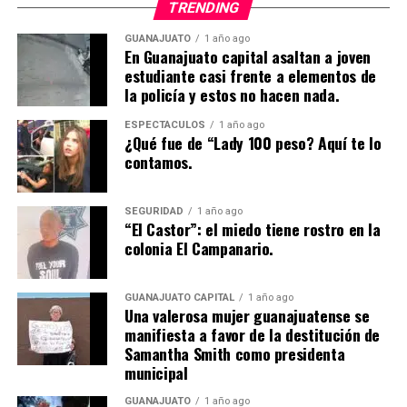
TRENDING
GUANAJUATO
1 año ago
En Guanajuato capital asaltan a joven
estudiante casi frente a elementos de
la policía y estos no hacen nada.
ESPECTÁCULOS
1 año ago
¿Qué fue de “Lady 100 peso? Aquí te lo
contamos.
SEGURIDAD
1 año ago
“El Castor”: el miedo tiene rostro en la
colonia El Campanario.
GUANAJUATO CAPITAL
1 año ago
Una valerosa mujer guanajuatense se
manifiesta a favor de la destitución de
Samantha Smith como presidenta
municipal
GUANAJUATO
1 año ago