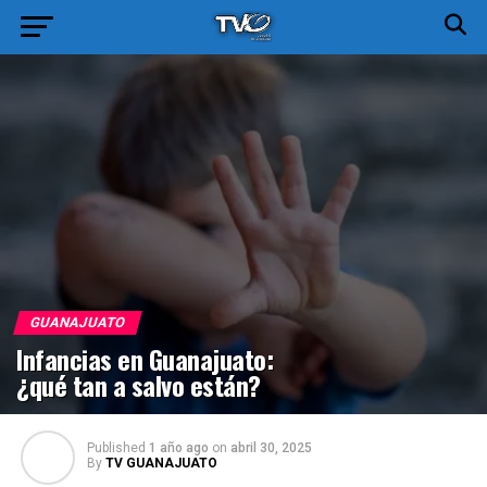
GUANAJUATO
Infancias en Guanajuato:
¿qué tan a salvo están?
Published
1 año ago
on
abril 30, 2025
By
TV GUANAJUATO