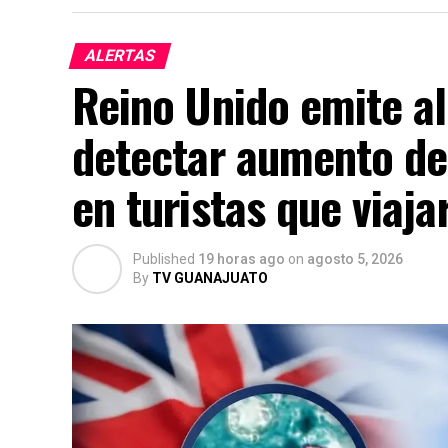
ALERTAS
Reino Unido emite ale
detectar aumento de
en turistas que viaja
Published
19 horas ago
on
agosto 5, 2026
By
TV GUANAJUATO