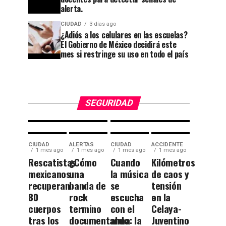
Cuesta
acusado
alerta.
China y
de
CIUDAD
3 días ago
¿Adiós a los celulares en las escuelas?
el
participar
El Gobierno de México decidirá este
callejón
en el
mes si restringe su uso en todo el país
rumbo a
magnicidio
las
de
Momias.
Colosio.
SEGURIDAD
CIUDAD
ALERTAS
CIUDAD
ACCIDENTE
1 mes ago
1 mes ago
1 mes ago
1 mes ago
Rescatistas
¿Cómo
Cuando
Kilómetros
mexicanos
una
la música
de caos y
recuperan
banda de
se
tensión
80
rock
escucha
en la
cuerpos
termino
con el
Celaya-
tras los
documentando
alma: la
Juventino