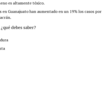
neno es altamente tóxico.
as en Guanajuato han aumentado en un 19% los casos por
lacrán.
 ¿qué debes saber?
adura
nta