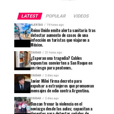
LATEST
POPULAR
VIDEOS
ALERTAS
19 horas ago
Reino Unido emite alerta sanitaria tras
CIUDAD
4 semanas ago
detectar aumento de casos de una
Después
infección en turistas que viajaron a
México.
de 32
años,
CIUDAD
21 horas ago
¿Esperan una tragedia? Cables
Tribunal
expuestos convierten a San Roque en
CIUDAD
1 semana ago
un riesgo para peatones.
Guanajuato
cierra el
CIUDAD
2 días ago
se
caso
Javier Milei firma decreto para
apaga:
contra el
expulsar a extranjeros que promuevan
mensajes de odio contra Argentina.
denuncian
exagente
CIUDAD
2 días ago
abandono
del
Buscan frenar la violencia en el
noviazgo desde las aulas; capacitan a
en
CISEN
docentes para detectar señales de