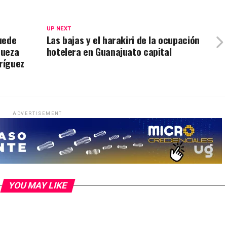
UP NEXT
uede
Las bajas y el harakiri de la ocupación
queza
hotelera en Guanajuato capital
ríguez
ADVERTISEMENT
YOU MAY LIKE