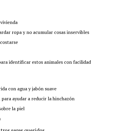
 vivienda
rdar ropa y no acumular cosas inservibles
acostarse
para identificar estos animales con facilidad
rida con agua y jabón suave
a para ayudar a reducir la hinchazón
obre la piel
a
stros seres queridos