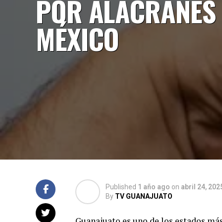
POR ALACRANES
MÉXICO
Published
1 año ago
on
abril 24, 202
By
TV GUANAJUATO
Guanajuato es uno de los estados más