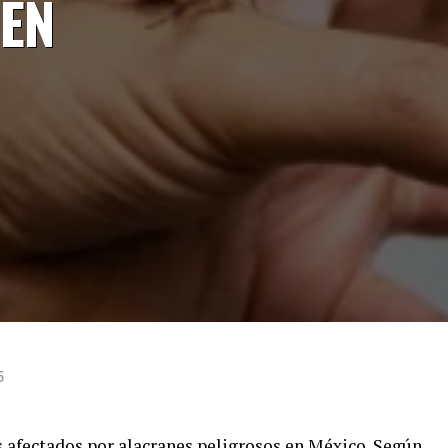
 EN
5
 afectados por alacranes peligrosos en México. Según