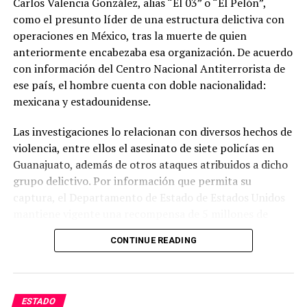
Carlos Valencia González, alias “El 03” o “El Pelón”,
como el presunto líder de una estructura delictiva con
operaciones en México, tras la muerte de quien
anteriormente encabezaba esa organización. De acuerdo
con información del Centro Nacional Antiterrorista de
ese país, el hombre cuenta con doble nacionalidad:
mexicana y estadounidense.
Las investigaciones lo relacionan con diversos hechos de
violencia, entre ellos el asesinato de siete policías en
Guanajuato, además de otros ataques atribuidos a dicho
grupo delictivo. Por información que permita su
captura, el Departamento de Estado de Estados Unidos
mantiene vigente una recompensa de 5 millones de
dólares.
CONTINUE READING
Las autoridades estadounidenses señalan que este grupo
delictivo mantiene presencia en varios estados del país y
lo consideran uno de los principales generadores de
ESTADO