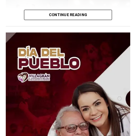
CONTINUE READING
El Presidente del Consejo Consultivo del Sistema DIF
Estatal Guanajuato, Juan Carlos Montesinos Carranza,
señaló que esta iniciativa busca brindar apoyo solidario y
oportuno a quienes atraviesan momentos difíciles, por
lo que convocó a la ciudadanía, al sector empresarial,
asociaciones civiles, grupos voluntarios y sociedad en
general, a sumarse a esta causa mediante la donación de
insumos esenciales.
“Hoy más que nunca es momento de demostrar que la
solidaridad no conoce fronteras. Desde Guanajuato
extendemos la mano a las familias venezolanas que
enfrentan esta emergencia, convencidos de que cada