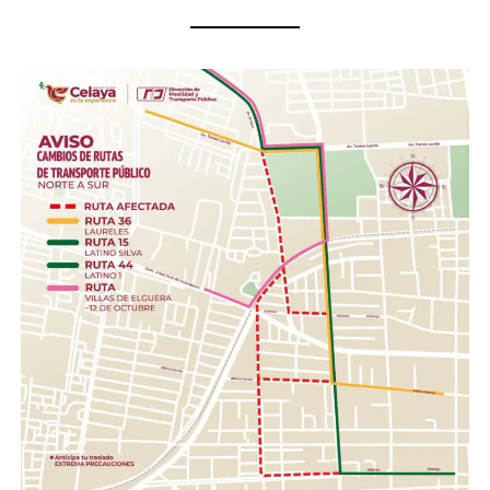
Insumos no perecederos.- Arroz, frijol, enlatados,
pastas, aceite, agua embotellada (cualquier
presentación).
Insumos de limpieza.- Aromatizante, detergente,
cloro, desinfectantes, escobas, trapeadores,
cubetas, jergas.
Higiene personal.- Shampoo, pasta dental, jabón de
barra, toallas húmedas, toallas sanitarias, rastrillos.
Herramientas .- Pala, pico, guantes, linternas,
cascos, pilas.
Con esta acción, el Gobierno de la Gente, a través del
Sistema DIF Estatal Guanajuato y el Voluntariado de la
Gente, fortalece los valores de solidaridad, empatía y
unión entre las familias guanajuatenses, impulsando una
red de apoyo que permita llevar esperanza y ayuda a
quienes hoy enfrentan una de las situaciones más
complejas de su historia reciente.