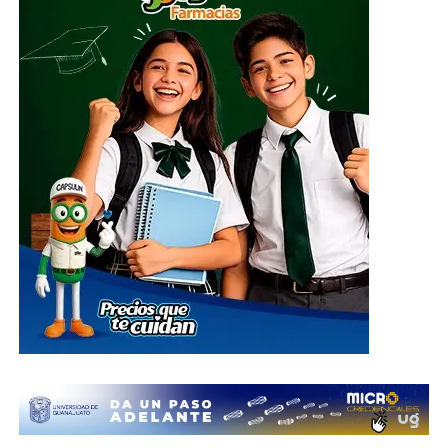
ADVERTISEMENT
El centro de acopio principal estará ubicado en el
Parque Guanajuato Bicentenario, localizado en la
carretera de cuota kilómetro 3.8, comunidad Los
Rodríguez, en el municipio de Silao; además de las
oficinas del Sistema DIF Estatal Guanajuato ubicadas en
Paseo de la Presa # 89-A, Zona Centro, en la ciudad de
Guanajuato; así como en las instalaciones de los 46
Sistemas DIF Municipales del estado, donde las
donaciones podrán entregarse del 1 al 10 de julio, en un
horario de 8:30 de la mañana a 6 de la tarde.
¿Qué se puede donar?