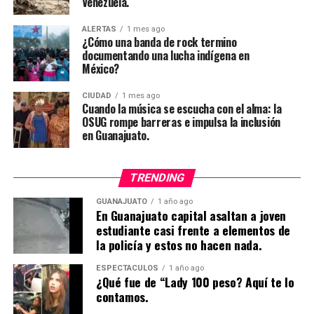
Venezuela.
ALERTAS
1 mes ago
¿Cómo una banda de rock termino
documentando una lucha indígena en
México?
CIUDAD
1 mes ago
Cuando la música se escucha con el alma: la
OSUG rompe barreras e impulsa la inclusión
en Guanajuato.
TRENDING
GUANAJUATO
1 año ago
En Guanajuato capital asaltan a joven
estudiante casi frente a elementos de
la policía y estos no hacen nada.
ESPECTÁCULOS
1 año ago
¿Qué fue de “Lady 100 peso? Aquí te lo
contamos.