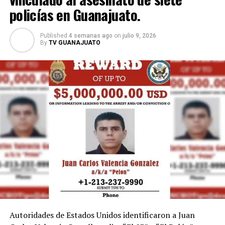
policías en Guanajuato.
Nacional, consolidándose como uno de los íconos más
recordados de la justa deportiva y un ejemplo de cómo
el entusiasmo de la afición puede trascender más allá de
Published
4 semanas ago
on
julio 9, 2026
By
TV GUANAJUATO
las canchas.
Autoridades de Estados Unidos identificaron a Juan