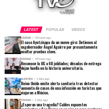
LATEST
POPULAR
VIDEOS
CIUDAD
18 horas ago
El caso Ayotzinapa da un nuevo giro: Detienen al
exgobernador Ángel Aguirre por presuntamente
ocultar pruebas clave.
CIUDAD
18 horas ago
Reconoce la UG a 60 jubilados; décadas de entrega
dejan huella en la historia universitaria.
ALERTAS
2 días ago
Reino Unido emite alerta sanitaria tras detectar
aumento de casos de una infección en turistas que
viajaron a México.
CIUDAD
2 días ago
¿Esperan una tragedia? Cables expuestos