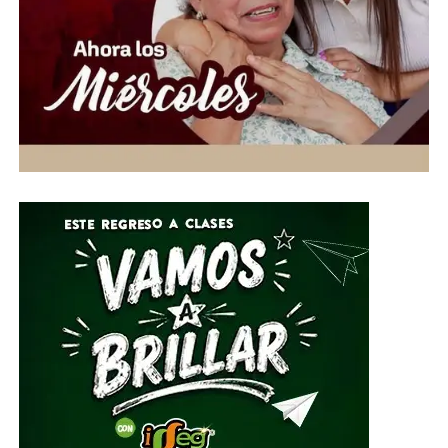
aportación puede hacer la diferencia en la vida de
quienes más lo necesitan”, expresó.
Ante esta situación de emergencia humanitaria, el
Gobierno de la Gente, a través del Voluntariado de la
Gente, habilitó centros de acopio del 1 al 10 de julio en
el Parque Guanajuato Bicentenario, las oficinas del
Sistema DIF Estatal y las instalaciones de los 46
Sistemas DIF Municipales del estado.
Por su parte, el Director General del Sistema DIF Estatal
Guanajuato, José Alfonso Borja Pimentel, explicó que se
estarán recibiendo alimentos no perecederos, artículos
de higiene personal, insumos de limpieza y
herramientas, mismos que serán clasificados y
embalados para su posterior entrega al Sistema
Nacional DIF, instancia encargada de coordinar el envío
del apoyo humanitario.