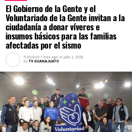
violencia. Mientras tanto, las investigaciones continúan
El Gobierno de la Gente y el
y las autoridades mexicanas y estadounidenses
Voluntariado de la Gente invitan a la
mantienen la búsqueda de Juan Carlos Valencia
González para que responda ante la justicia por los
ciudadanía a donar víveres e
delitos que se le atribuyen.
insumos básicos para las familias
afectadas por el sismo
Published
1 mes ago
on
julio 2, 2026
By
TV GUANAJUATO