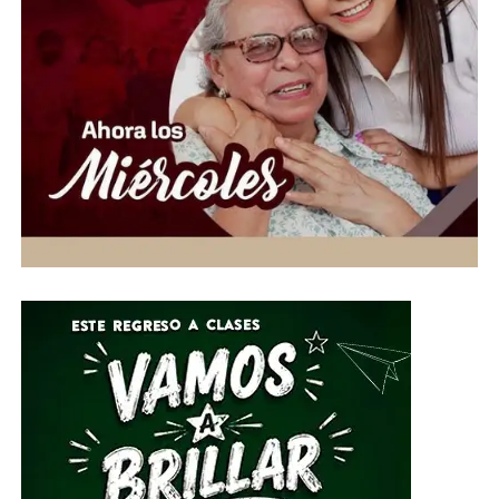
extendemos la mano a las familias venezolanas que
enfrentan esta emergencia, convencidos de que cada
aportación puede hacer la diferencia en la vida de
quienes más lo necesitan”, expresó.
Ante esta situación de emergencia humanitaria, el
Gobierno de la Gente, a través del Voluntariado de la
Gente, habilitó centros de acopio del 1 al 10 de julio en
el Parque Guanajuato Bicentenario, las oficinas del
Sistema DIF Estatal y las instalaciones de los 46
Sistemas DIF Municipales del estado.
Por su parte, el Director General del Sistema DIF Estatal
Guanajuato, José Alfonso Borja Pimentel, explicó que se
estarán recibiendo alimentos no perecederos, artículos
de higiene personal, insumos de limpieza y
herramientas, mismos que serán clasificados y
embalados para su posterior entrega al Sistema
Nacional DIF, instancia encargada de coordinar el envío