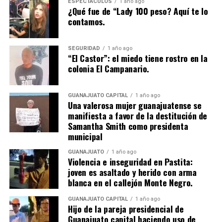
ESPECTÁCULOS
1 año ago
¿Qué fue de “Lady 100 peso? Aquí te lo
contamos.
SEGURIDAD
1 año ago
“El Castor”: el miedo tiene rostro en la
colonia El Campanario.
GUANAJUATO CAPITAL
1 año ago
Una valerosa mujer guanajuatense se
manifiesta a favor de la destitución de
Samantha Smith como presidenta
municipal
GUANAJUATO
1 año ago
Violencia e inseguridad en Pastita:
joven es asaltado y herido con arma
blanca en el callejón Monte Negro.
GUANAJUATO CAPITAL
1 año ago
Hijo de la pareja presidencial de
Guanajuato capital haciendo uso de