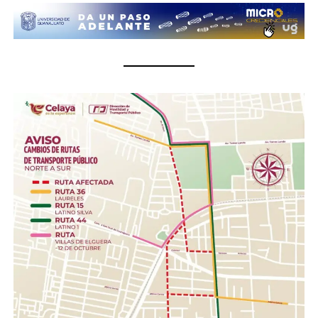
¿Qué se puede donar?
Insumos no perecederos.- Arroz, frijol, enlatados,
pastas, aceite, agua embotellada (cualquier
presentación).
Insumos de limpieza.- Aromatizante, detergente,
cloro, desinfectantes, escobas, trapeadores,
cubetas, jergas.
Higiene personal.- Shampoo, pasta dental, jabón de
barra, toallas húmedas, toallas sanitarias, rastrillos.
Herramientas .- Pala, pico, guantes, linternas,
cascos, pilas.
Con esta acción, el Gobierno de la Gente, a través del
Sistema DIF Estatal Guanajuato y el Voluntariado de la
Gente, fortalece los valores de solidaridad, empatía y
unión entre las familias guanajuatenses, impulsando una