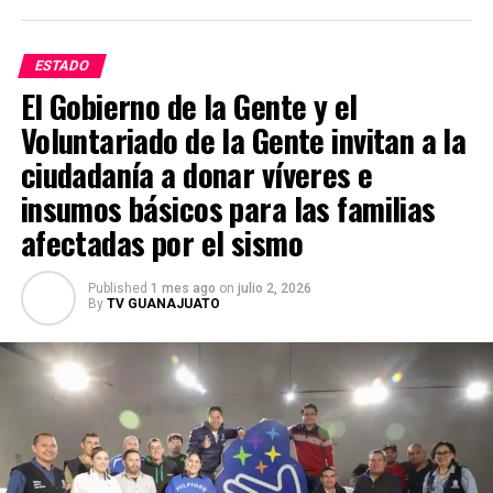
delictivo mantiene presencia en varios estados del país y
lo consideran uno de los principales generadores de
ESTADO
violencia. Mientras tanto, las investigaciones continúan
El Gobierno de la Gente y el
y las autoridades mexicanas y estadounidenses
Voluntariado de la Gente invitan a la
mantienen la búsqueda de Juan Carlos Valencia
González para que responda ante la justicia por los
ciudadanía a donar víveres e
delitos que se le atribuyen.
insumos básicos para las familias
afectadas por el sismo
Published
1 mes ago
on
julio 2, 2026
By
TV GUANAJUATO