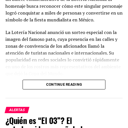
homenaje busca reconocer cómo este singular personaje
logró conquistar a miles de personas y convertirse en un
símbolo de la fiesta mundialista en México.
La Lotería Nacional anunció un sorteo especial con la
imagen del famoso pato, cuya presencia en las calles y
zonas de convivencia de los aficionados llamó la
atención de turistas nacionales e internacionales. Su
popularidad en redes sociales lo convirtió rápidamente
en uno de los rostros más representativos del ambiente
que dejó la Copa del Mundo.
CONTINUE READING
El sorteo repartirá un premio mayor de millones de
pesos, además de otros premios entre los participantes.
Con este billete conmemorativo, las autoridades buscan
celebrar uno de los fenómenos más inesperados y
ALERTAS
entrañables que dejó el torneo, demostrando cómo un
¿Quién es “El 03”? El
personaje espontáneo logró ganarse el cariño de la
afición.