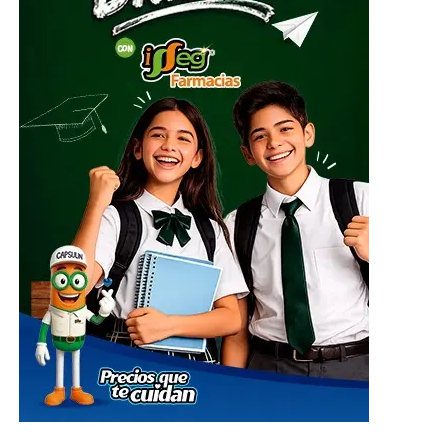
del apoyo humanitario.
ADVERTISEMENT
El centro de acopio principal estará ubicado en el
Parque Guanajuato Bicentenario, localizado en la
carretera de cuota kilómetro 3.8, comunidad Los
Rodríguez, en el municipio de Silao; además de las
oficinas del Sistema DIF Estatal Guanajuato ubicadas en
Paseo de la Presa # 89-A, Zona Centro, en la ciudad de
Guanajuato; así como en las instalaciones de los 46
Sistemas DIF Municipales del estado, donde las
donaciones podrán entregarse del 1 al 10 de julio, en un
horario de 8:30 de la mañana a 6 de la tarde.