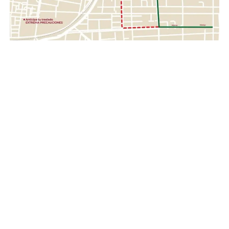
red de apoyo que permita llevar esperanza y ayuda a
quienes hoy enfrentan una de las situaciones más
complejas de su historia reciente.