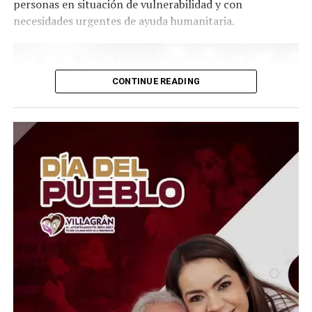
personas en situación de vulnerabilidad y con
necesidades urgentes de ayuda humanitaria.
CONTINUE READING
El Presidente del Consejo Consultivo del Sistema DIF
Estatal Guanajuato, Juan Carlos Montesinos Carranza,
señaló que esta iniciativa busca brindar apoyo solidario y
oportuno a quienes atraviesan momentos difíciles, por
lo que convocó a la ciudadanía, al sector empresarial,
asociaciones civiles, grupos voluntarios y sociedad en
general, a sumarse a esta causa mediante la donación de
insumos esenciales.
“Hoy más que nunca es momento de demostrar que la
solidaridad no conoce fronteras. Desde Guanajuato