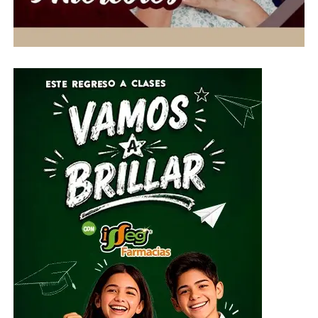
Gente, habilitó centros de acopio del 1 al 10 de julio en
el Parque Guanajuato Bicentenario, las oficinas del
Sistema DIF Estatal y las instalaciones de los 46
Sistemas DIF Municipales del estado.
Por su parte, el Director General del Sistema DIF Estatal
Guanajuato, José Alfonso Borja Pimentel, explicó que se
estarán recibiendo alimentos no perecederos, artículos
de higiene personal, insumos de limpieza y
herramientas, mismos que serán clasificados y
embalados para su posterior entrega al Sistema
Nacional DIF, instancia encargada de coordinar el envío
del apoyo humanitario.
ADVERTISEMENT