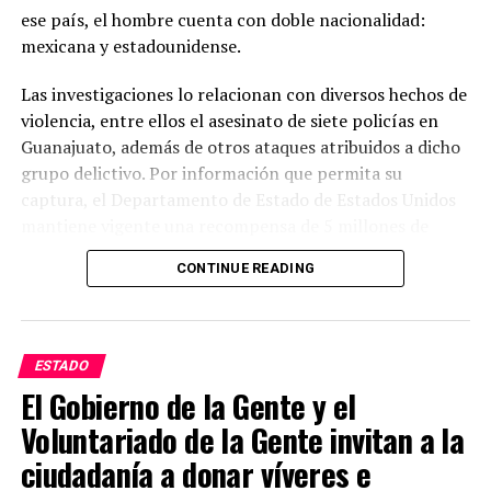
ese país, el hombre cuenta con doble nacionalidad:
mexicana y estadounidense.
Las investigaciones lo relacionan con diversos hechos de
violencia, entre ellos el asesinato de siete policías en
Guanajuato, además de otros ataques atribuidos a dicho
grupo delictivo. Por información que permita su
captura, el Departamento de Estado de Estados Unidos
mantiene vigente una recompensa de 5 millones de
dólares.
CONTINUE READING
Las autoridades estadounidenses señalan que este grupo
delictivo mantiene presencia en varios estados del país y
lo consideran uno de los principales generadores de
ESTADO
violencia. Mientras tanto, las investigaciones continúan
El Gobierno de la Gente y el
y las autoridades mexicanas y estadounidenses
Voluntariado de la Gente invitan a la
mantienen la búsqueda de Juan Carlos Valencia
González para que responda ante la justicia por los
ciudadanía a donar víveres e
delitos que se le atribuyen.