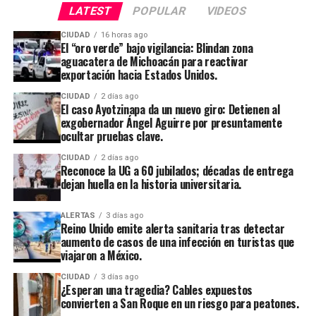
LATEST
POPULAR
VIDEOS
CIUDAD
16 horas ago
El “oro verde” bajo vigilancia: Blindan zona
aguacatera de Michoacán para reactivar
exportación hacia Estados Unidos.
CIUDAD
2 días ago
El caso Ayotzinapa da un nuevo giro: Detienen al
exgobernador Ángel Aguirre por presuntamente
ocultar pruebas clave.
CIUDAD
2 días ago
Reconoce la UG a 60 jubilados; décadas de entrega
dejan huella en la historia universitaria.
ALERTAS
3 días ago
Reino Unido emite alerta sanitaria tras detectar
aumento de casos de una infección en turistas que
viajaron a México.
CIUDAD
3 días ago
¿Esperan una tragedia? Cables expuestos
convierten a San Roque en un riesgo para peatones.