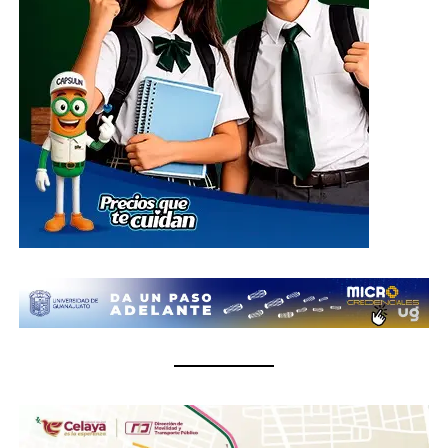
El centro de acopio principal estará ubicado en el
Parque Guanajuato Bicentenario, localizado en la
carretera de cuota kilómetro 3.8, comunidad Los
Rodríguez, en el municipio de Silao; además de las
oficinas del Sistema DIF Estatal Guanajuato ubicadas en
Paseo de la Presa # 89-A, Zona Centro, en la ciudad de
Guanajuato; así como en las instalaciones de los 46
Sistemas DIF Municipales del estado, donde las
donaciones podrán entregarse del 1 al 10 de julio, en un
horario de 8:30 de la mañana a 6 de la tarde.
¿Qué se puede donar?
Insumos no perecederos.- Arroz, frijol, enlatados,
pastas, aceite, agua embotellada (cualquier
presentación).
Insumos de limpieza.- Aromatizante, detergente,