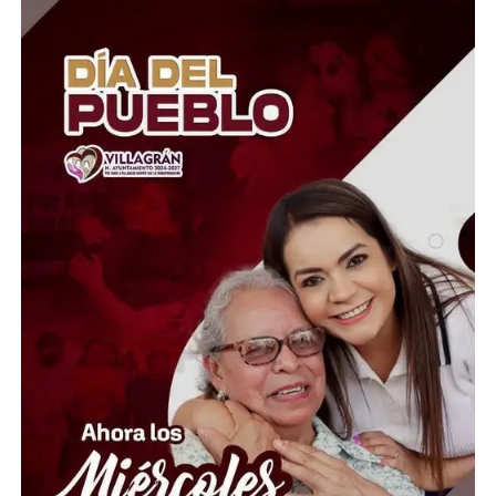
El Presidente del Consejo Consultivo del Sistema DIF
Estatal Guanajuato, Juan Carlos Montesinos Carranza,
señaló que esta iniciativa busca brindar apoyo solidario y
oportuno a quienes atraviesan momentos difíciles, por
lo que convocó a la ciudadanía, al sector empresarial,
asociaciones civiles, grupos voluntarios y sociedad en
general, a sumarse a esta causa mediante la donación de
insumos esenciales.
“Hoy más que nunca es momento de demostrar que la
solidaridad no conoce fronteras. Desde Guanajuato
extendemos la mano a las familias venezolanas que
enfrentan esta emergencia, convencidos de que cada
aportación puede hacer la diferencia en la vida de
quienes más lo necesitan”, expresó.
Ante esta situación de emergencia humanitaria, el
Gobierno de la Gente, a través del Voluntariado de la