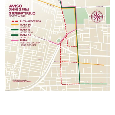
cloro, desinfectantes, escobas, trapeadores,
cubetas, jergas.
Higiene personal.- Shampoo, pasta dental, jabón de
barra, toallas húmedas, toallas sanitarias, rastrillos.
Herramientas .- Pala, pico, guantes, linternas,
cascos, pilas.
Con esta acción, el Gobierno de la Gente, a través del
Sistema DIF Estatal Guanajuato y el Voluntariado de la
Gente, fortalece los valores de solidaridad, empatía y
unión entre las familias guanajuatenses, impulsando una
red de apoyo que permita llevar esperanza y ayuda a
quienes hoy enfrentan una de las situaciones más
complejas de su historia reciente.