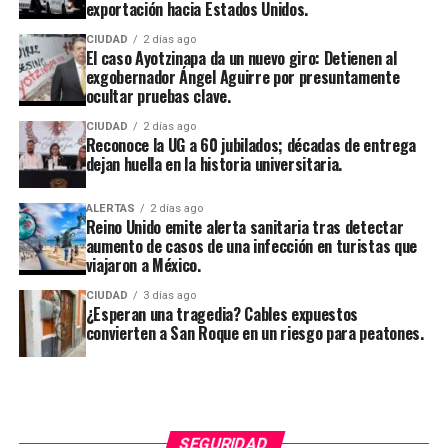
exportación hacia Estados Unidos.
CIUDAD
2 días ago
El caso Ayotzinapa da un nuevo giro: Detienen al
exgobernador Ángel Aguirre por presuntamente
ocultar pruebas clave.
CIUDAD
2 días ago
Reconoce la UG a 60 jubilados; décadas de entrega
dejan huella en la historia universitaria.
ALERTAS
2 días ago
Reino Unido emite alerta sanitaria tras detectar
aumento de casos de una infección en turistas que
viajaron a México.
CIUDAD
3 días ago
¿Esperan una tragedia? Cables expuestos
convierten a San Roque en un riesgo para peatones.
SEGURIDAD