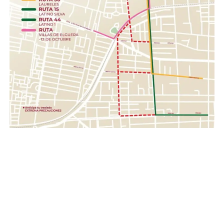
barra, toallas húmedas, toallas sanitarias, rastrillos.
Herramientas .- Pala, pico, guantes, linternas,
cascos, pilas.
Con esta acción, el Gobierno de la Gente, a través del
Sistema DIF Estatal Guanajuato y el Voluntariado de la
Gente, fortalece los valores de solidaridad, empatía y
unión entre las familias guanajuatenses, impulsando una
red de apoyo que permita llevar esperanza y ayuda a
quienes hoy enfrentan una de las situaciones más
complejas de su historia reciente.