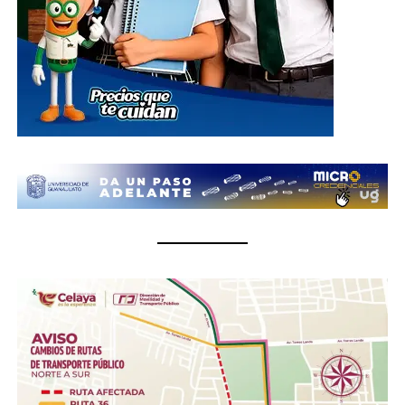
carretera de cuota kilómetro 3.8, comunidad Los
Rodríguez, en el municipio de Silao; además de las
oficinas del Sistema DIF Estatal Guanajuato ubicadas en
Paseo de la Presa # 89-A, Zona Centro, en la ciudad de
Guanajuato; así como en las instalaciones de los 46
Sistemas DIF Municipales del estado, donde las
donaciones podrán entregarse del 1 al 10 de julio, en un
horario de 8:30 de la mañana a 6 de la tarde.
¿Qué se puede donar?
Insumos no perecederos.- Arroz, frijol, enlatados,
pastas, aceite, agua embotellada (cualquier
presentación).
Insumos de limpieza.- Aromatizante, detergente,
cloro, desinfectantes, escobas, trapeadores,
cubetas, jergas.
Higiene personal.- Shampoo, pasta dental, jabón de