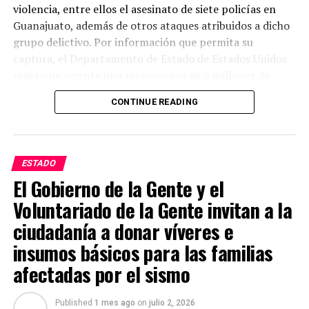
violencia, entre ellos el asesinato de siete policías en
Guanajuato, además de otros ataques atribuidos a dicho
grupo delictivo. Por información que permita su
captura, el Departamento de Estado de Estados Unidos
mantiene vigente una recompensa de 5 millones de
dólares.
CONTINUE READING
Las autoridades estadounidenses señalan que este grupo
delictivo mantiene presencia en varios estados del país y
lo consideran uno de los principales generadores de
ESTADO
violencia. Mientras tanto, las investigaciones continúan
El Gobierno de la Gente y el
y las autoridades mexicanas y estadounidenses
Voluntariado de la Gente invitan a la
mantienen la búsqueda de Juan Carlos Valencia
González para que responda ante la justicia por los
ciudadanía a donar víveres e
delitos que se le atribuyen.
insumos básicos para las familias
afectadas por el sismo
Published
1 mes ago
on
julio 2, 2026