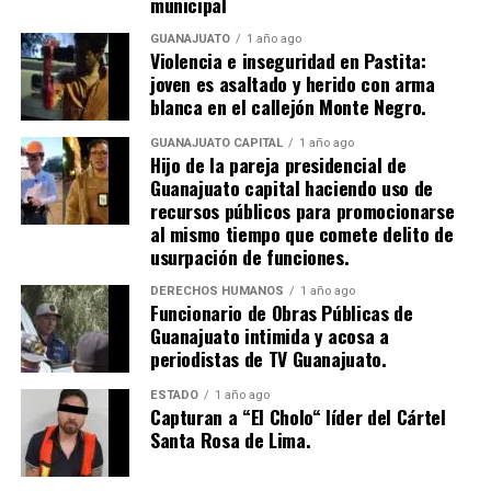
municipal
GUANAJUATO
1 año ago
Violencia e inseguridad en Pastita:
joven es asaltado y herido con arma
blanca en el callejón Monte Negro.
GUANAJUATO CAPITAL
1 año ago
Hijo de la pareja presidencial de
Guanajuato capital haciendo uso de
recursos públicos para promocionarse
al mismo tiempo que comete delito de
usurpación de funciones.
DERECHOS HUMANOS
1 año ago
Funcionario de Obras Públicas de
Guanajuato intimida y acosa a
periodistas de TV Guanajuato.
ESTADO
1 año ago
Capturan a “El Cholo“ líder del Cártel
Santa Rosa de Lima.