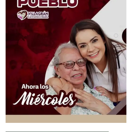
oportuno a quienes atraviesan momentos difíciles, por
lo que convocó a la ciudadanía, al sector empresarial,
asociaciones civiles, grupos voluntarios y sociedad en
general, a sumarse a esta causa mediante la donación de
insumos esenciales.
“Hoy más que nunca es momento de demostrar que la
solidaridad no conoce fronteras. Desde Guanajuato
extendemos la mano a las familias venezolanas que
enfrentan esta emergencia, convencidos de que cada
aportación puede hacer la diferencia en la vida de
quienes más lo necesitan”, expresó.
Ante esta situación de emergencia humanitaria, el
Gobierno de la Gente, a través del Voluntariado de la
Gente, habilitó centros de acopio del 1 al 10 de julio en
el Parque Guanajuato Bicentenario, las oficinas del
Sistema DIF Estatal y las instalaciones de los 46
Sistemas DIF Municipales del estado.