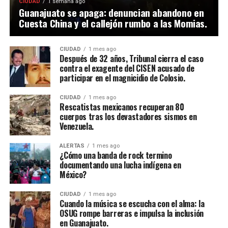
CIUDAD
1 semana ago
Guanajuato se apaga: denuncian abandono en
Cuesta China y el callejón rumbo a las Momias.
CIUDAD
1 mes ago
Después de 32 años, Tribunal cierra el caso
contra el exagente del CISEN acusado de
participar en el magnicidio de Colosio.
CIUDAD
1 mes ago
Rescatistas mexicanos recuperan 80
cuerpos tras los devastadores sismos en
Venezuela.
ALERTAS
1 mes ago
¿Cómo una banda de rock termino
documentando una lucha indígena en
México?
CIUDAD
1 mes ago
Cuando la música se escucha con el alma: la
OSUG rompe barreras e impulsa la inclusión
en Guanajuato.