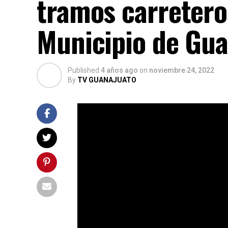
tramos carretero
Municipio de Gua
Published
4 años ago
on
noviembre 24, 2022
By
TV GUANAJUATO