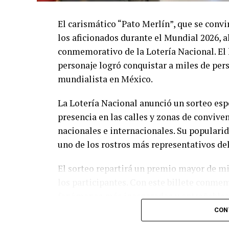
El carismático “Pato Merlín”, que se convi
los aficionados durante el Mundial 2026, a
conmemorativo de la Lotería Nacional. El
personaje logró conquistar a miles de pers
mundialista en México.
La Lotería Nacional anunció un sorteo esp
presencia en las calles y zonas de conviven
nacionales e internacionales. Su populari
uno de los rostros más representativos de
El sorteo repartirá un premio mayor de m
los participantes. Con este billete conmem
fenómenos más inesperados y entrañables
personaje espontáneo logró ganarse el cari
CON