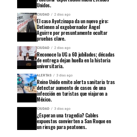
Unidos.
CIUDAD
2 días ago
El caso Ayotzinapa da un nuevo giro:
Detienen al exgobernador Ángel
Aguirre por presuntamente ocultar
CIUDAD
2 semanas ago
pruebas clave.
Guanajuato
CIUDAD
2 días ago
se
Reconoce la UG a 60 jubilados; décadas
apaga:
de entrega dejan huella en la historia
universitaria.
denuncian
CIUDAD
2 días ago
ALERTAS
3 días ago
Reconoce
abandono
Reino Unido emite alerta sanitaria tras
la UG a
detectar aumento de casos de una
en
infección en turistas que viajaron a
60
Cuesta
México.
jubilados;
China y
CIUDAD
3 días ago
¿Esperan una tragedia? Cables
décadas
el
expuestos convierten a San Roque en
de
callejón
un riesgo para peatones.