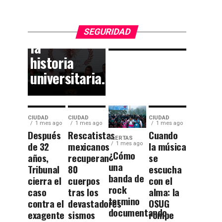
entrega
rumbo a
dejan
las
huella en
Momias.
SEGURIDAD
la
historia
universitaria.
CIUDAD
CIUDAD
CIUDAD
1 mes ago
1 mes ago
1 mes ago
Después
Rescatistas
Cuando
ALERTAS
de 32
mexicanos
la música
1 mes ago
¿Cómo
años,
recuperan
se
una
Tribunal
80
escucha
banda de
cierra el
cuerpos
con el
rock
caso
tras los
alma: la
termino
contra el
devastadores
OSUG
documentando
exagente
sismos
rompe