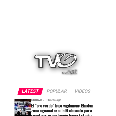
LATEST
POPULAR
VIDEOS
CIUDAD
9 horas ago
El “oro verde” bajo vigilancia: Blindan
zona aguacatera de Michoacán para
reactivar exportación hacia Estados