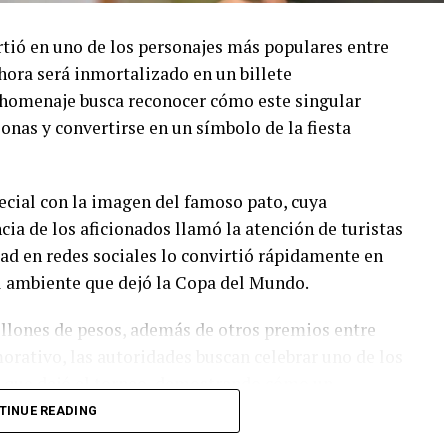
rtió en uno de los personajes más populares entre
hora será inmortalizado en un billete
 homenaje busca reconocer cómo este singular
onas y convertirse en un símbolo de la fiesta
ecial con la imagen del famoso pato, cuya
cia de los aficionados llamó la atención de turistas
dad en redes sociales lo convirtió rápidamente en
l ambiente que dejó la Copa del Mundo.
illones de pesos, además de otros premios entre
orativo, las autoridades buscan celebrar uno de los
 que dejó el torneo, demostrando cómo un
ño de la afición.
TINUE READING