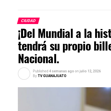
CIUDAD
¡Del Mundial a la his
tendrá su propio bill
Nacional.
Published
4 semanas ago
on
julio 12, 2026
By
TV GUANAJUATO