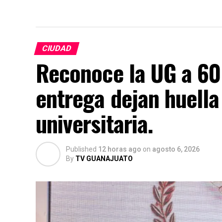
CIUDAD
Reconoce la UG a 60
entrega dejan huella 
universitaria.
Published
12 horas ago
on
agosto 6, 2026
By
TV GUANAJUATO