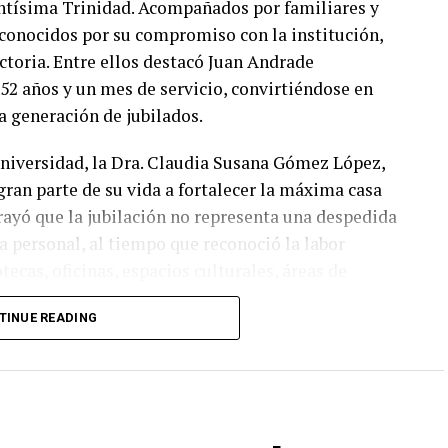
antísima Trinidad. Acompañados por familiares y
reconocidos por su compromiso con la institución,
toria. Entre ellos destacó Juan Andrade
 52 años y un mes de servicio, convirtiéndose en
 generación de jubilados.
 Universidad, la Dra. Claudia Susana Gómez López,
ran parte de su vida a fortalecer la máxima casa
rayó que la jubilación no representa una despedida
pa personal, al tiempo que reconoció la labor
ecas, oficinas, espacios culturales, áreas de
 “No les digo felicidades; les digo gracias”,
TINUE READING
 la Universidad ha sido posible gracias al esfuerzo
ores.
s distintos campus y áreas de la institución: cinco
mpus Guanajuato, cinco del Campus Irapuato-