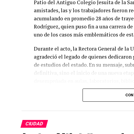
Patio del Antiguo Colegio Jesuita de la S
amistades, las y los trabajadores fueron 
acumulando en promedio 28 años de trayec
Rodríguez, quien puso fin a una carrera de
uno de los casos más emblemáticos de esta
Durante el acto, la Rectora General de la
agradeció el legado de quienes dedicaron g
de estudios del estado. En su mensaje, sub
definitiva, sino el inicio de una nueva eta
desempeñada en aulas, laboratorios, bibliot
mantenimiento, seguridad y administración.
CON
expresó, al destacar que el crecimiento de
de generaciones de trabajadoras y trabajad
Las personas homenajeadas pertenecen a lo
CIUDAD
del Campus Celaya-Salvatierra, 14 del Ca