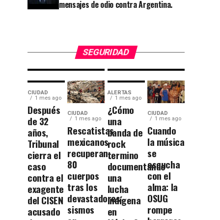
huella en
callejón
mensajes de odio contra Argentina.
la
rumbo a
historia
las
universitaria.
Momias.
SEGURIDAD
CIUDAD
ALERTAS
1 mes ago
1 mes ago
Después
¿Cómo
CIUDAD
CIUDAD
de 32
una
1 mes ago
1 mes ago
Rescatistas
Cuando
años,
banda de
mexicanos
la música
Tribunal
rock
recuperan
se
cierra el
termino
80
escucha
caso
documentando
cuerpos
con el
contra el
una
tras los
alma: la
exagente
lucha
devastadores
OSUG
del CISEN
indígena
sismos
rompe
acusado
en