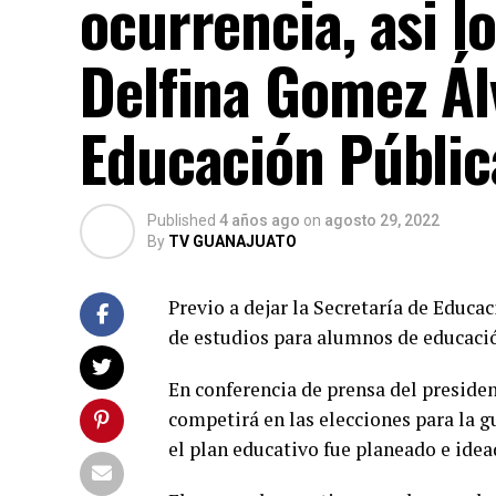
ocurrencia, asi lo
Delfina Gomez Ál
Educación Públic
Published
4 años ago
on
agosto 29, 2022
By
TV GUANAJUATO
Previo a dejar la Secretaría de Educa
de estudios para alumnos de educación
En conferencia de prensa del preside
competirá en las elecciones para la 
el plan educativo fue planeado e idea