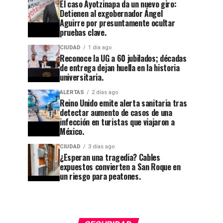
El caso Ayotzinapa da un nuevo giro:
Detienen al exgobernador Ángel
Aguirre por presuntamente ocultar
pruebas clave.
CIUDAD
1 día ago
Reconoce la UG a 60 jubilados; décadas
de entrega dejan huella en la historia
CIUDAD
1 semana ago
universitaria.
Guanajuato
CIUDAD
1 día ago
ALERTAS
2 días ago
Reconoce
se
Reino Unido emite alerta sanitaria tras
la UG a
apaga:
detectar aumento de casos de una
infección en turistas que viajaron a
60
denuncian
México.
jubilados;
abandono
CIUDAD
3 días ago
¿Esperan una tragedia? Cables
décadas
en
expuestos convierten a San Roque en
de
Cuesta
un riesgo para peatones.
entrega
China y
dejan
el