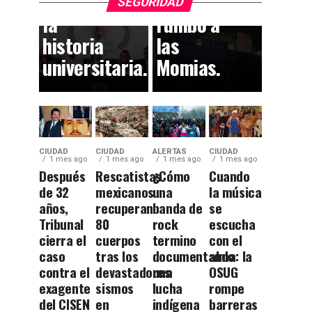
huella en
callejón
SEGURIDAD
la
rumbo a
historia
las
universitaria.
Momias.
CIUDAD
CIUDAD
ALERTAS
CIUDAD
1 mes ago
1 mes ago
1 mes ago
1 mes ago
Después
Rescatistas
¿Cómo
Cuando
de 32
mexicanos
una
la música
años,
recuperan
banda de
se
Tribunal
80
rock
escucha
cierra el
cuerpos
termino
con el
caso
tras los
documentando
alma: la
contra el
devastadores
una
OSUG
exagente
sismos
lucha
rompe
del CISEN
en
indígena
barreras