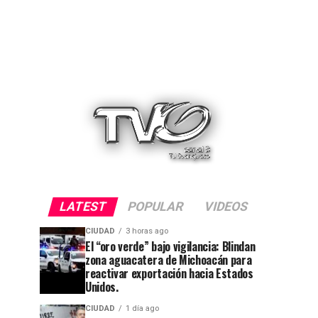
LATEST
POPULAR
VIDEOS
CIUDAD
3 horas ago
El “oro verde” bajo vigilancia: Blindan
zona aguacatera de Michoacán para
reactivar exportación hacia Estados
Unidos.
CIUDAD
1 día ago