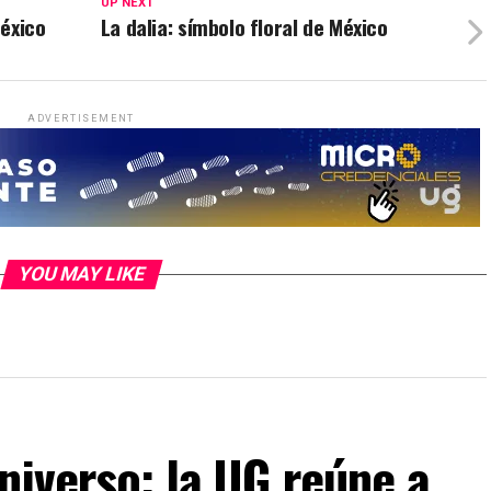
UP NEXT
México
La dalia: símbolo floral de México
ADVERTISEMENT
YOU MAY LIKE
niverso: la UG reúne a