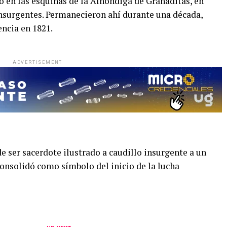
ro en las esquinas de la Alhóndiga de Granaditas, en
nsurgentes. Permanecieron ahí durante una década,
ncia en 1821.
ADVERTISEMENT
 ser sacerdote ilustrado a caudillo insurgente a un
consolidó como símbolo del inicio de la lucha