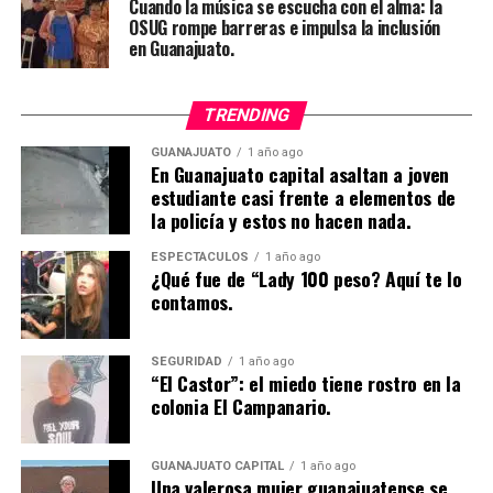
Cuando la música se escucha con el alma: la
OSUG rompe barreras e impulsa la inclusión
en Guanajuato.
TRENDING
GUANAJUATO
1 año ago
En Guanajuato capital asaltan a joven
estudiante casi frente a elementos de
la policía y estos no hacen nada.
ESPECTÁCULOS
1 año ago
¿Qué fue de “Lady 100 peso? Aquí te lo
contamos.
SEGURIDAD
1 año ago
“El Castor”: el miedo tiene rostro en la
colonia El Campanario.
GUANAJUATO CAPITAL
1 año ago
Una valerosa mujer guanajuatense se