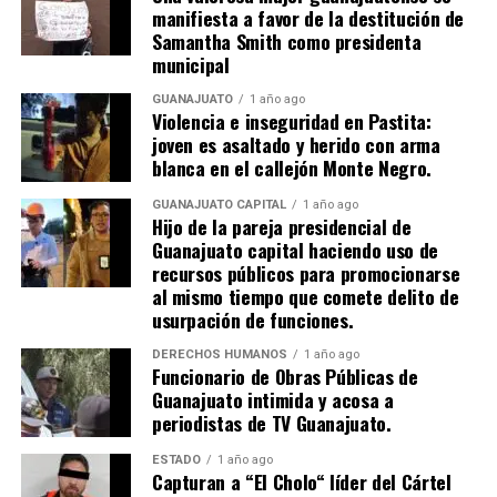
manifiesta a favor de la destitución de
Samantha Smith como presidenta
municipal
GUANAJUATO
1 año ago
Violencia e inseguridad en Pastita:
joven es asaltado y herido con arma
blanca en el callejón Monte Negro.
GUANAJUATO CAPITAL
1 año ago
Hijo de la pareja presidencial de
Guanajuato capital haciendo uso de
recursos públicos para promocionarse
al mismo tiempo que comete delito de
usurpación de funciones.
DERECHOS HUMANOS
1 año ago
Funcionario de Obras Públicas de
Guanajuato intimida y acosa a
periodistas de TV Guanajuato.
ESTADO
1 año ago
Capturan a “El Cholo“ líder del Cártel