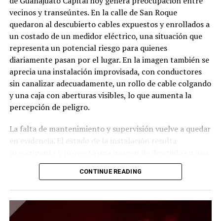
de Guanajuato Capital hoy genera preocupación entre
vecinos y transeúntes. En la calle de San Roque
quedaron al descubierto cables expuestos y enrollados a
un costado de un medidor eléctrico, una situación que
representa un potencial riesgo para quienes
diariamente pasan por el lugar. En la imagen también se
aprecia una instalación improvisada, con conductores
sin canalizar adecuadamente, un rollo de cable colgando
y una caja con aberturas visibles, lo que aumenta la
percepción de peligro.
La falta de mantenimiento y supervisión vuelve a quedar
en evidencia. El estado de la instalación resulta
preocupante y proyecta una imagen de descuido en una
zona con constante tránsito peatonal. Ciudadanos
CONTINUE READING
cuestionan cómo es posible que este tipo de situaciones
permanezcan sin ser atendidas, cuando un accidente
podría tener consecuencias graves.