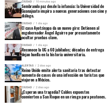
CIUDAD
10 minutos ago
Sembrando paz desde la infancia: la Universidad de
Guanajuato inspira a nuevas generaciones con cine y
diálogo.
CIUDAD
1 día ago
El caso Ayotzinapa da un nuevo giro: Detienen al
exgobernador Ángel Aguirre por presuntamente
ocultar pruebas clave.
CIUDAD
1 día ago
Reconoce la UG a 60 jubilados; décadas de entrega
dejan huella en la historia universitaria.
ALERTAS
2 días ago
Reino Unido emite alerta sanitaria tras detectar
aumento de casos de una infección en turistas que
viajaron a México.
CIUDAD
2 días ago
¿Esperan una tragedia? Cables expuestos
convierten a San Roque en un riesgo para peatones.