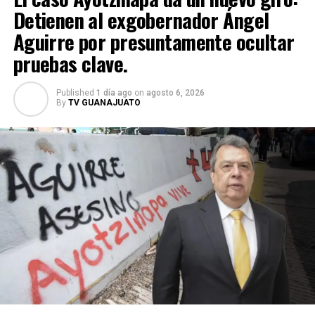
Detienen al exgobernador Ángel
Aguirre por presuntamente ocultar
pruebas clave.
Published
1 día ago
on
agosto 6, 2026
By
TV GUANAJUATO