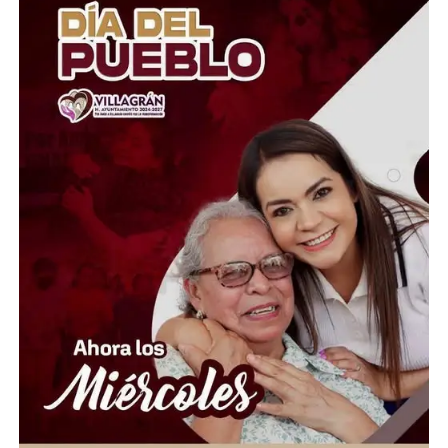
Habitantes hacen un llamado urgente a las autoridades
correspondientes y a la empresa responsable de la
infraestructura para que inspeccionen y corrijan la
instalación antes de que ocurra un incidente. La
prevención debería ser una prioridad, especialmente en
espacios públicos donde diariamente circulan familias,
adultos mayores y turistas. La pregunta sigue siendo la
misma: ¿esperarán a que ocurra una desgracia para
actuar?