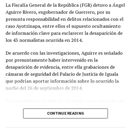
La Fiscalía General de la República (FGR) detuvo a Ángel
Aguirre Rivero, exgobernador de Guerrero, por su
presunta responsabilidad en delitos relacionados con el
caso Ayotzinapa, entre ellos el supuesto ocultamiento
de información clave para esclarecer la desaparición de
los 43 normalistas ocurrida en 2014.
De acuerdo con las investigaciones, Aguirre es señalado
por presuntamente haber intervenido en la
desaparición de evidencia, entre ella grabaciones de
cámaras de seguridad del Palacio de Justicia de Iguala
que podrían aportar información sobre lo ocurrido la
noche del 26 de septiembre de 2014.
El exmandatario estatal fue detenido como parte de una
nueva etapa en las investigaciones de uno de los casos
CONTINUE READING
más importantes y dolorosos de México. La desaparición
de los estudiantes de la Normal Rural de Ayotzinapa ha
mantenido durante más de una década la exigencia de