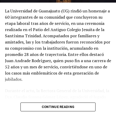
La Universidad de Guanajuato (UG) rindió un homenaje a
60 integrantes de su comunidad que concluyeron su
etapa laboral tras años de servicio, en una ceremonia
realizada en el Patio del Antiguo Colegio Jesuita de la
Santísima Trinidad. Acompañados por familiares y
amistades, las y los trabajadores fueron reconocidos por
su compromiso con la institución, acumulando en
promedio 28 años de trayectoria. Entre ellos destacó
Juan Andrade Rodríguez, quien puso fin a una carrera de
52 años y un mes de servicio, convirtiéndose en uno de
los casos más emblemáticos de esta generación de
jubilados.
Durante el acto, la Rectora General de la Universidad, la
Dra. Claudia Susana Gómez López, agradeció el legado
de quienes dedicaron gran parte de su vida a fortalecer
CONTINUE READING
la máxima casa de estudios del estado. En su mensaje,
subrayó que la jubilación no representa una despedida