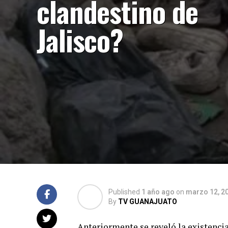
clandestino de
Jalisco?
Published
1 año ago
on
marzo 12, 2
By
TV GUANAJUATO
Anteriormente se reveló la existenci