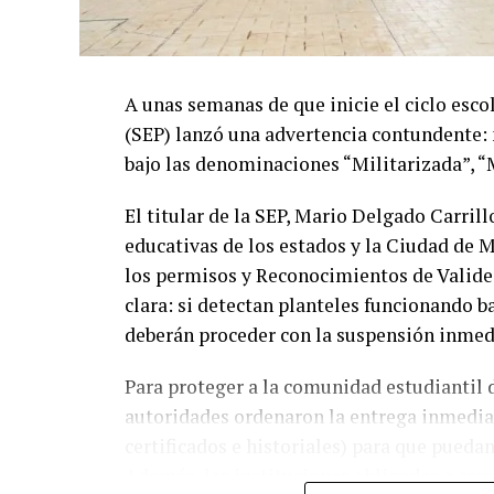
A unas semanas de que inicie el ciclo esco
(SEP) lanzó una advertencia contundente: 
bajo las denominaciones “Militarizada”, “M
El titular de la SEP, Mario Delgado Carril
educativas de los estados y la Ciudad de M
los permisos y Reconocimientos de Validez
clara: si detectan planteles funcionando 
deberán proceder con la suspensión inmedia
Para proteger a la comunidad estudiantil d
autoridades ordenaron la entrega inmedia
certificados e historiales) para que puedan
Además, las instituciones obligadas a cer