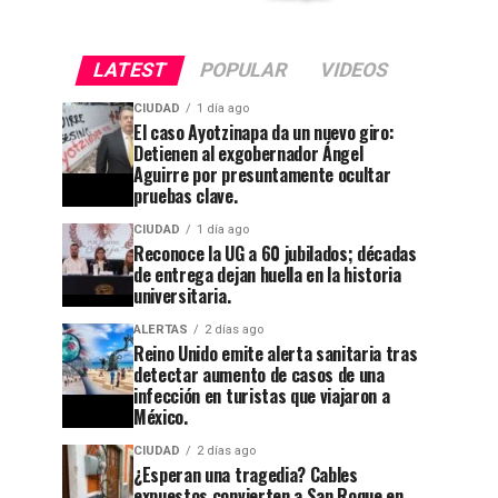
LATEST
POPULAR
VIDEOS
CIUDAD
1 día ago
El caso Ayotzinapa da un nuevo giro:
Detienen al exgobernador Ángel
Aguirre por presuntamente ocultar
pruebas clave.
CIUDAD
1 día ago
Reconoce la UG a 60 jubilados; décadas
de entrega dejan huella en la historia
CIUDAD
1 semana ago
universitaria.
Guanajuato
CIUDAD
1 día ago
ALERTAS
2 días ago
Reconoce
se
Reino Unido emite alerta sanitaria tras
la UG a
apaga:
detectar aumento de casos de una
infección en turistas que viajaron a
60
denuncian
México.
jubilados;
abandono
CIUDAD
2 días ago
¿Esperan una tragedia? Cables
décadas
en
expuestos convierten a San Roque en