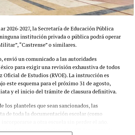
lar 2026-2027, la Secretaría de Educación Pública
ninguna institución privada o pública podrá operar
ilitar”, “Castrense” o similares.
lo, envió un comunicado a las autoridades
éxico para exigir una revisión exhaustiva de todos
 Oficial de Estudios (RVOE). La instrucción es
bajo este esquema para el próximo 31 de agosto,
ta y el inicio del trámite de clausura definitiva.
e los planteles que sean sancionados, las
ta de toda la documentación escolar (como
 incorporarse a otra escuela sin perder el año.
rar tendrán que reembolsar al 100% los pagos de