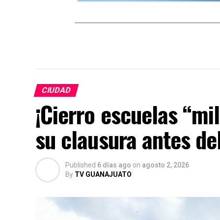
CIUDAD
¡Cierro escuelas “mi
su clausura antes del
Published
6 días ago
on
agosto 2, 2026
By
TV GUANAJUATO