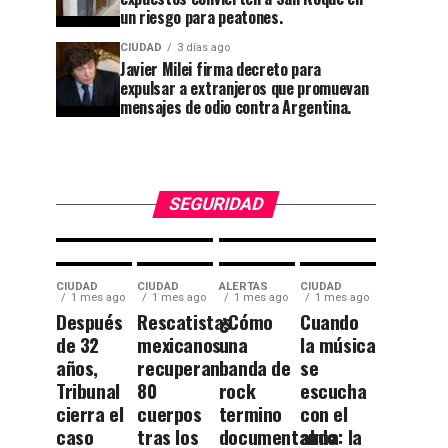
de
Cuesta
un riesgo para peatones.
entrega
China y
CIUDAD
3 días ago
Javier Milei firma decreto para
dejan
el
expulsar a extranjeros que promuevan
huella en
callejón
mensajes de odio contra Argentina.
la
rumbo a
historia
las
universitaria.
Momias.
SEGURIDAD
CIUDAD
CIUDAD
ALERTAS
CIUDAD
1 mes ago
1 mes ago
1 mes ago
1 mes ago
Después
Rescatistas
¿Cómo
Cuando
de 32
mexicanos
una
la música
años,
recuperan
banda de
se
Tribunal
80
rock
escucha
cierra el
cuerpos
termino
con el
caso
tras los
documentando
alma: la