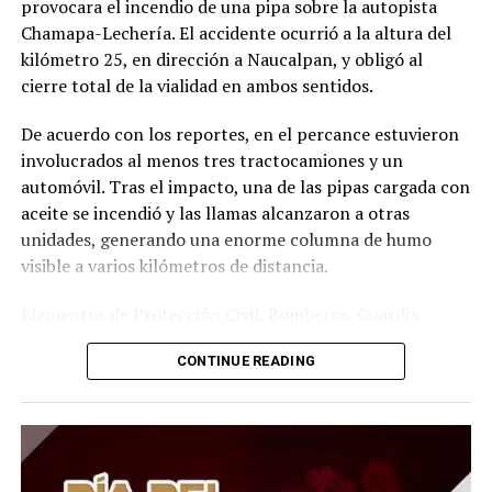
provocara el incendio de una pipa sobre la autopista
Chamapa-Lechería. El accidente ocurrió a la altura del
kilómetro 25, en dirección a Naucalpan, y obligó al
cierre total de la vialidad en ambos sentidos.
De acuerdo con los reportes, en el percance estuvieron
involucrados al menos tres tractocamiones y un
automóvil. Tras el impacto, una de las pipas cargada con
aceite se incendió y las llamas alcanzaron a otras
unidades, generando una enorme columna de humo
visible a varios kilómetros de distancia.
Elementos de Protección Civil, Bomberos, Guardia
Nacional y personal de CAPUFE desplegaron un amplio
CONTINUE READING
operativo para sofocar el fuego, retirar los vehículos
siniestrados y limpiar el derrame de aceite que quedó
sobre la carpeta asfáltica. Las labores se extendieron
durante varias horas debido al riesgo que representaba
el material derramado.