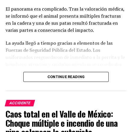
El panorama era complicado. Tras la valoración médica,
se informó que el animal presenta múltiples fracturas
en la cadera y una de sus patas resultó fracturada en
varias partes a consecuencia del impacto.
La ayuda llegó a tiempo gracias a elementos de las
Fuerzas de Seguridad Pública del Estado. Los
uniformados resguardaron de inmediato a la perrita y le
brindaron atención y cuidados mientras se coordinaba
su traslado para recibir atención especializada.
CONTINUE READING
Actualmente, la perrita se encuentra internada en la
clínica Capital Vet, donde ya fue valorada y atendida por
el equipo médico. A pesar de la gravedad de sus lesiones,
ACCIDENTE
los especialistas señalan que tiene posibilidades
Caos total en el Valle de México:
favorables de recuperación con los cuidados necesarios.
Choque múltiple e incendio de una
pipa colapsan la autopista