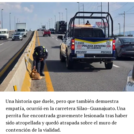
ADVERTISEMENT
La ciudadanía esperaba una transformación visible del
paisaje urbano; sin embargo, para muchos el resultado
quedó lejos de las expectativas y demuestra que una
intervención de este tipo requiere una planeación
completa y una estrategia de largo plazo, no
únicamente el retiro de algunos metros de cable.
Una historia que duele, pero que también demuestra
empatía, ocurrió en la carretera Silao–Guanajuato. Una
perrita fue encontrada gravemente lesionada tras haber
sido atropellada y quedó atrapada sobre el muro de
contención de la vialidad.