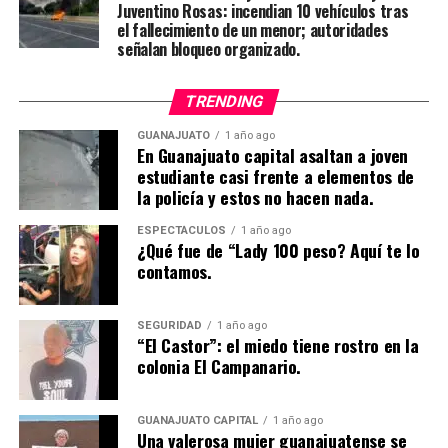
Juventino Rosas: incendian 10 vehículos tras
el fallecimiento de un menor; autoridades
señalan bloqueo organizado.
TRENDING
GUANAJUATO
1 año ago
En Guanajuato capital asaltan a joven
estudiante casi frente a elementos de
la policía y estos no hacen nada.
ESPECTÁCULOS
1 año ago
¿Qué fue de “Lady 100 peso? Aquí te lo
contamos.
SEGURIDAD
1 año ago
“El Castor”: el miedo tiene rostro en la
colonia El Campanario.
GUANAJUATO CAPITAL
1 año ago
Una valerosa mujer guanajuatense se