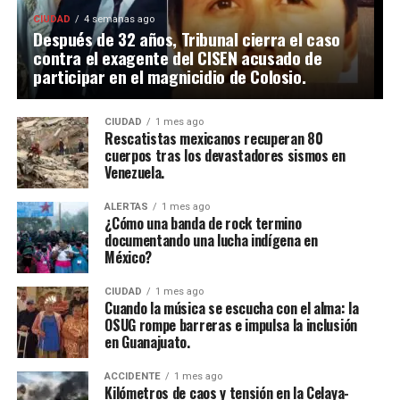
CIUDAD
4 semanas ago
Después de 32 años, Tribunal cierra el caso
contra el exagente del CISEN acusado de
participar en el magnicidio de Colosio.
CIUDAD
1 mes ago
Rescatistas mexicanos recuperan 80
cuerpos tras los devastadores sismos en
Venezuela.
ALERTAS
1 mes ago
¿Cómo una banda de rock termino
documentando una lucha indígena en
México?
CIUDAD
1 mes ago
Cuando la música se escucha con el alma: la
OSUG rompe barreras e impulsa la inclusión
en Guanajuato.
ACCIDENTE
1 mes ago
Kilómetros de caos y tensión en la Celaya-