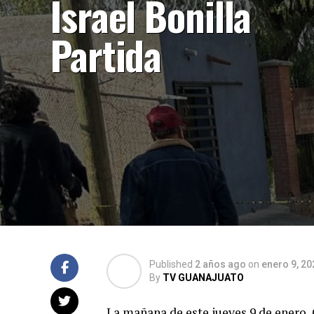
Israel Bonilla
Partida
Published
2 años ago
on
enero 9, 20
By
TV GUANAJUATO
La mañana de este jueves 9 de enero, 