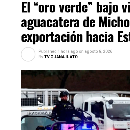
El “oro verde” bajo v
aguacatera de Micho
exportación hacia Es
Published
1 hora ago
on
agosto 8, 2026
By
TV GUANAJUATO