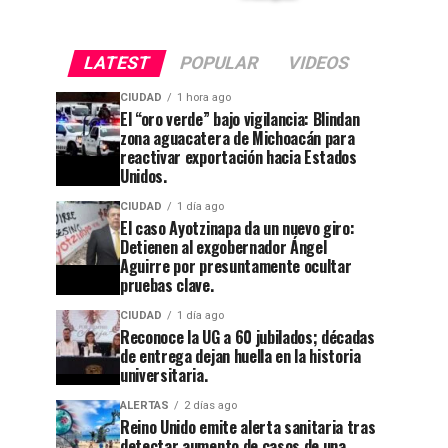
LATEST
POPULAR
VIDEOS
CIUDAD
1 hora ago
El “oro verde” bajo vigilancia: Blindan
zona aguacatera de Michoacán para
reactivar exportación hacia Estados
Unidos.
CIUDAD
1 día ago
El caso Ayotzinapa da un nuevo giro:
Detienen al exgobernador Ángel
Aguirre por presuntamente ocultar
pruebas clave.
CIUDAD
1 día ago
Reconoce la UG a 60 jubilados; décadas
de entrega dejan huella en la historia
CIUDAD
1 semana ago
universitaria.
Guanajuato
CIUDAD
1 día ago
ALERTAS
2 días ago
Reconoce
se
Reino Unido emite alerta sanitaria tras
detectar aumento de casos de una