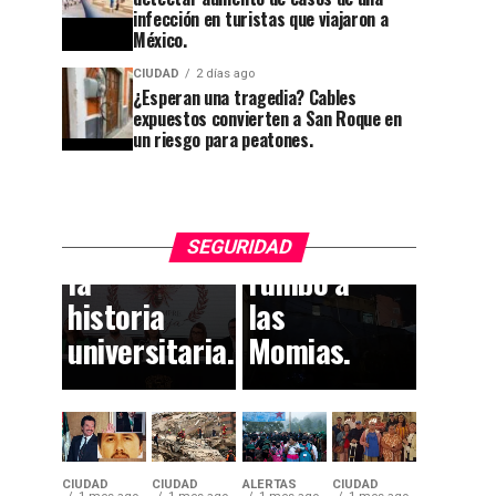
la UG a
apaga:
infección en turistas que viajaron a
60
denuncian
México.
jubilados;
abandono
CIUDAD
2 días ago
¿Esperan una tragedia? Cables
décadas
en
expuestos convierten a San Roque en
de
Cuesta
un riesgo para peatones.
entrega
China y
dejan
el
huella en
callejón
SEGURIDAD
la
rumbo a
historia
las
universitaria.
Momias.
CIUDAD
CIUDAD
ALERTAS
CIUDAD