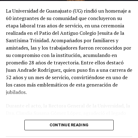
La Universidad de Guanajuato (UG) rindió un homenaje a
60 integrantes de su comunidad que concluyeron su
etapa laboral tras años de servicio, en una ceremonia
realizada en el Patio del Antiguo Colegio Jesuita de la
Santísima Trinidad. Acompañados por familiares y
amistades, las y los trabajadores fueron reconocidos por
su compromiso con la institución, acumulando en
promedio 28 años de trayectoria. Entre ellos destacó
Juan Andrade Rodríguez, quien puso fin a una carrera de
52 años y un mes de servicio, convirtiéndose en uno de
los casos más emblemáticos de esta generación de
jubilados.
Durante el acto, la Rectora General de la Universidad, la
Dra. Claudia Susana Gómez López, agradeció el legado
de quienes dedicaron gran parte de su vida a fortalecer
CONTINUE READING
la máxima casa de estudios del estado. En su mensaje,
subrayó que la jubilación no representa una despedida