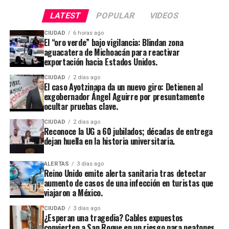
LATEST
POPULAR
VIDEOS
CIUDAD
6 horas ago
El “oro verde” bajo vigilancia: Blindan zona
aguacatera de Michoacán para reactivar
exportación hacia Estados Unidos.
CIUDAD
2 días ago
El caso Ayotzinapa da un nuevo giro: Detienen al
exgobernador Ángel Aguirre por presuntamente
ocultar pruebas clave.
CIUDAD
2 días ago
Reconoce la UG a 60 jubilados; décadas de entrega
dejan huella en la historia universitaria.
ALERTAS
3 días ago
Reino Unido emite alerta sanitaria tras detectar
aumento de casos de una infección en turistas que
viajaron a México.
CIUDAD
3 días ago
¿Esperan una tragedia? Cables expuestos
convierten a San Roque en un riesgo para peatones.