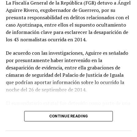
La Fiscalía General de la República (FGR) detuvo a Ángel
Aguirre Rivero, exgobernador de Guerrero, por su
presunta responsabilidad en delitos relacionados con el
caso Ayotzinapa, entre ellos el supuesto ocultamiento
de información clave para esclarecer la desaparición de
los 43 normalistas ocurrida en 2014.
De acuerdo con las investigaciones, Aguirre es señalado
por presuntamente haber intervenido en la
desaparición de evidencia, entre ella grabaciones de
cámaras de seguridad del Palacio de Justicia de Iguala
que podrían aportar información sobre lo ocurrido la
noche del 26 de septiembre de 2014.
El exmandatario estatal fue detenido como parte de una
nueva etapa en las investigaciones de uno de los casos
CONTINUE READING
más importantes y dolorosos de México. La desaparición
de los estudiantes de la Normal Rural de Ayotzinapa ha
mantenido durante más de una década la exigencia de