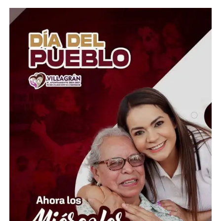
definitiva, sino el inicio de una nueva etapa personal, al
tiempo que reconoció la labor desempeñada en aulas,
laboratorios, bibliotecas, oficinas, espacios culturales,
áreas de mantenimiento, seguridad y administración.
“No les digo felicidades; les digo gracias”, expresó, al
destacar que el crecimiento de la Universidad ha sido
posible gracias al esfuerzo de generaciones de
trabajadoras y trabajadores.
Las personas homenajeadas pertenecen a los distintos
campus y áreas de la institución: cinco del Campus
Celaya-Salvatierra, 14 del Campus Guanajuato, cinco del
Campus Irapuato-Salamanca, nueve del Campus León,
16 del Colegio del Nivel Medio Superior y 11 de la
Rectoría General. Como parte de la ceremonia también
se impartió la conferencia “Jubilación, un cambio de
vida, no un final”, reforzando el mensaje de que el retiro
laboral representa una oportunidad para emprender
nuevos proyectos, mientras el legado de quienes