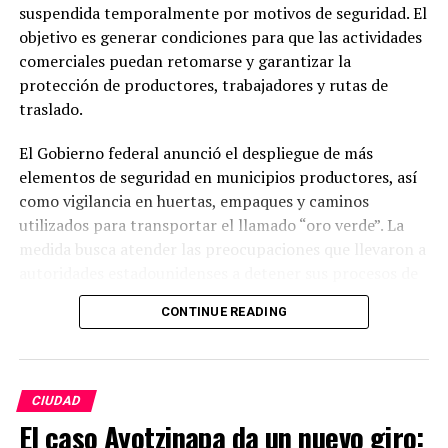
suspendida temporalmente por motivos de seguridad. El
objetivo es generar condiciones para que las actividades
comerciales puedan retomarse y garantizar la
protección de productores, trabajadores y rutas de
traslado.
El Gobierno federal anunció el despliegue de más
elementos de seguridad en municipios productores, así
como vigilancia en huertas, empaques y caminos
utilizados para transportar el llamado “oro verde”. La
medida busca atender las preocupaciones que llevaron a
autoridades estadounidenses a detener sus procesos de
supervisión para los envíos del producto.
CONTINUE READING
Michoacán es el principal productor de aguacate en
México y una de las regiones más importantes para la
exportación hacia Estados Unidos. La actividad
CIUDAD
representa una fuente económica clave para miles de
El caso Ayotzinapa da un nuevo giro:
familias y productores que dependen de esta cadena