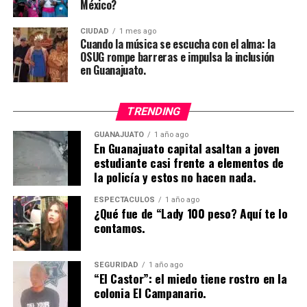
México?
CIUDAD
1 mes ago
Cuando la música se escucha con el alma: la
OSUG rompe barreras e impulsa la inclusión
en Guanajuato.
TRENDING
GUANAJUATO
1 año ago
En Guanajuato capital asaltan a joven
estudiante casi frente a elementos de
la policía y estos no hacen nada.
ESPECTÁCULOS
1 año ago
¿Qué fue de “Lady 100 peso? Aquí te lo
contamos.
SEGURIDAD
1 año ago
“El Castor”: el miedo tiene rostro en la
colonia El Campanario.