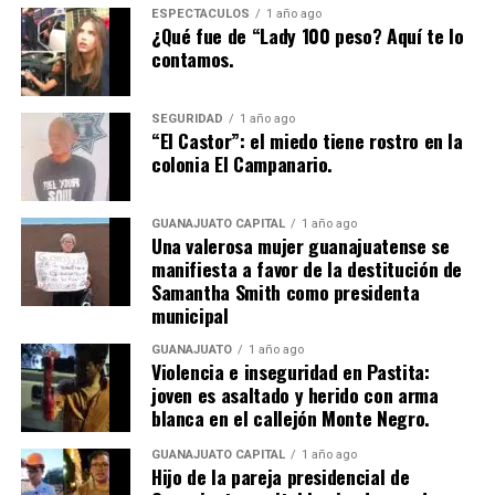
ESPECTÁCULOS
1 año ago
¿Qué fue de “Lady 100 peso? Aquí te lo
contamos.
SEGURIDAD
1 año ago
“El Castor”: el miedo tiene rostro en la
colonia El Campanario.
GUANAJUATO CAPITAL
1 año ago
Una valerosa mujer guanajuatense se
manifiesta a favor de la destitución de
Samantha Smith como presidenta
municipal
GUANAJUATO
1 año ago
Violencia e inseguridad en Pastita:
joven es asaltado y herido con arma
blanca en el callejón Monte Negro.
GUANAJUATO CAPITAL
1 año ago
Hijo de la pareja presidencial de