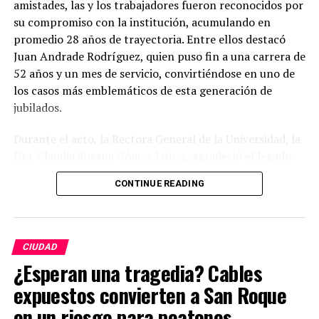
amistades, las y los trabajadores fueron reconocidos por
su compromiso con la institución, acumulando en
promedio 28 años de trayectoria. Entre ellos destacó
Juan Andrade Rodríguez, quien puso fin a una carrera de
52 años y un mes de servicio, convirtiéndose en uno de
los casos más emblemáticos de esta generación de
jubilados.
Durante el acto, la Rectora General de la Universidad, la
Dra. Claudia Susana Gómez López, agradeció el legado
de quienes dedicaron gran parte de su vida a fortalecer
CONTINUE READING
la máxima casa de estudios del estado. En su mensaje,
subrayó que la jubilación no representa una despedida
definitiva, sino el inicio de una nueva etapa personal, al
tiempo que reconoció la labor desempeñada en aulas,
CIUDAD
laboratorios, bibliotecas, oficinas, espacios culturales,
¿Esperan una tragedia? Cables
áreas de mantenimiento, seguridad y administración.
expuestos convierten a San Roque
“No les digo felicidades; les digo gracias”, expresó, al
destacar que el crecimiento de la Universidad ha sido
en un riesgo para peatones.