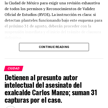
la Ciudad de México para exigir una revisión exhaustiva
de todos los permisos y Reconocimientos de Validez
Oficial de Estudios (RVOE). La instrucción es clara: si
detectan planteles funcionando bajo este esquema para
el próximo 31 de agosto, deberán proceder con la
suspensión inmediata y el inicio del trámite de clausura
definitiva.
CONTINUE READING
Para proteger a la comunidad estudiantil de los
planteles que sean sancionados, las autoridades
ordenaron la entrega inmediata de toda la
documentación escolar (como certificados e historiales)
CIUDAD
para que puedan incorporarse a otra escuela sin perder
Detienen al presunto autor
el año. Además, las instituciones obligadas a cerrar
intelectual del asesinato del
tendrán que reembolsar al 100% los pagos de
reinscripciones, útiles, uniformes y demás conceptos no
exalcalde Carlos Manzo; suman 31
devengados.
capturas por el caso.
De acuerdo con el titular de la SEP y la visión de la