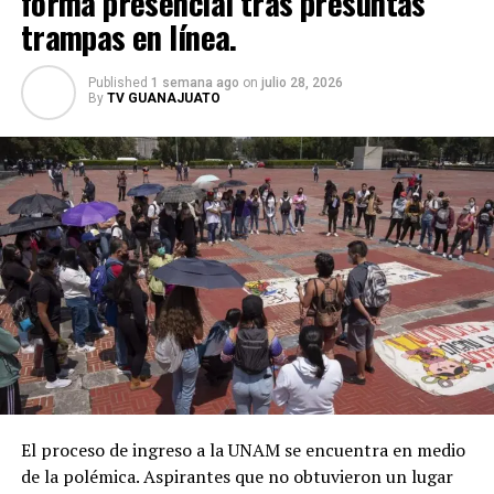
forma presencial tras presuntas
trampas en línea.
Las autoridades señalaron que las investigaciones
continúan y reiteraron que será el proceso judicial el
Published
1 semana ago
on
julio 28, 2026
que determine la responsabilidad del detenido. Mientras
By
TV GUANAJUATO
tanto, el Gobierno federal aseguró que mantendrá los
operativos de inteligencia para desarticular estructuras
delictivas que operan en la región.
El proceso de ingreso a la UNAM se encuentra en medio
de la polémica. Aspirantes que no obtuvieron un lugar