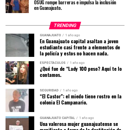
OSUG rompe barreras e impulsa la inclusión
en Guanajuato.
TRENDING
GUANAJUATO
1 año ago
En Guanajuato capital asaltan a joven
estudiante casi frente a elementos de
la policía y estos no hacen nada.
ESPECTÁCULOS
1 año ago
¿Qué fue de “Lady 100 peso? Aquí te lo
contamos.
SEGURIDAD
1 año ago
“El Castor”: el miedo tiene rostro en la
colonia El Campanario.
GUANAJUATO CAPITAL
1 año ago
Una valerosa mujer guanajuatense se
manifiesta a favor de la destitución de