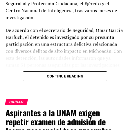
Seguridad y Protección Ciudadana, el Ejército y el
Centro Nacional de Inteligencia, tras varios meses de
investigación.
De acuerdo con el secretario de Seguridad, Omar García
Harfuch, el detenido es investigado por su presunta
participación en una estructura delictiva relacionada
con diversos delitos de alto impacto en Michoacán. Con
esta detención, las autoridades informaron que ya
suman 31 personas aseguradas por las investigaciones
relacionadas con el homicidio del exalcalde.
CONTINUE READING
Carlos Manzo fue asesinado en noviembre de 2025
mientras participaba en un evento público en Uruapan,
un crimen que generó una amplia movilización de
CIUDAD
autoridades y el inicio de una investigación para
Aspirantes a la UNAM exigen
identificar a todos los presuntos responsables. Desde
repetir examen de admisión de
entonces, el caso ha sido considerado una de las
prioridades en materia de seguridad para el estado.