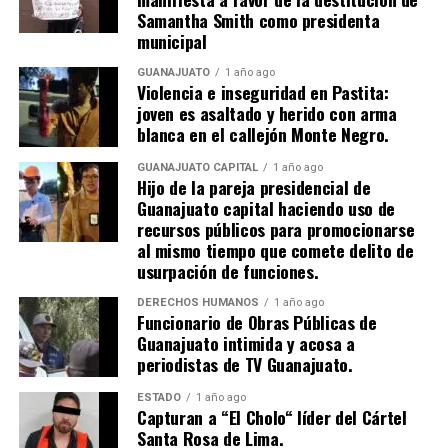
Samantha Smith como presidenta
municipal
GUANAJUATO
1 año ago
Violencia e inseguridad en Pastita:
joven es asaltado y herido con arma
blanca en el callejón Monte Negro.
GUANAJUATO CAPITAL
1 año ago
Hijo de la pareja presidencial de
Guanajuato capital haciendo uso de
recursos públicos para promocionarse
al mismo tiempo que comete delito de
usurpación de funciones.
DERECHOS HUMANOS
1 año ago
Funcionario de Obras Públicas de
Guanajuato intimida y acosa a
periodistas de TV Guanajuato.
ESTADO
1 año ago
Capturan a “El Cholo“ líder del Cártel
Santa Rosa de Lima.