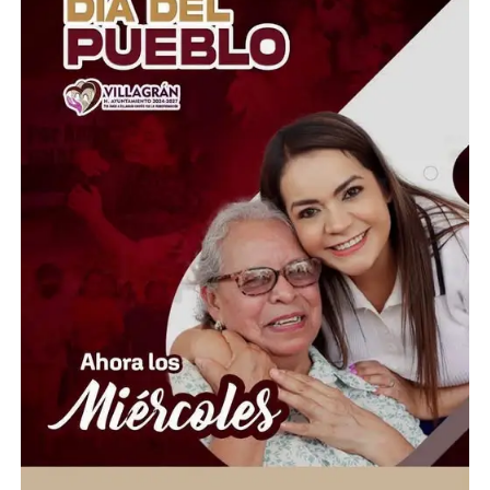
detectaran anomalías y circularan señalamientos sobre
posibles prácticas para burlar los mecanismos de
vigilancia.
Ante esta situación, la UNAM creó una Comisión Técnica
para revisar las pruebas y determinar qué ocurrió. La
universidad también suspendió temporalmente el
proceso de inscripciones mientras analiza las
irregularidades y busca establecer un mecanismo que
permita dar certeza a los aspirantes.
Ahora, los jóvenes piden que la solución sea un nuevo
examen presencial y bajo condiciones iguales para todos.
La UNAM deberá determinar si se repite la prueba o si
existen otras medidas para identificar los casos
sospechosos, mientras crece la presión para garantizar
que el ingreso a la máxima casa de estudios sea
realmente equitativo.