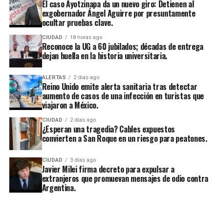
El caso Ayotzinapa da un nuevo giro: Detienen al
exgobernador Ángel Aguirre por presuntamente
ocultar pruebas clave.
CIUDAD
18 horas ago
Reconoce la UG a 60 jubilados; décadas de entrega
dejan huella en la historia universitaria.
ALERTAS
2 días ago
Reino Unido emite alerta sanitaria tras detectar
aumento de casos de una infección en turistas que
viajaron a México.
CIUDAD
2 días ago
¿Esperan una tragedia? Cables expuestos
convierten a San Roque en un riesgo para peatones.
CIUDAD
3 días ago
Javier Milei firma decreto para expulsar a
extranjeros que promuevan mensajes de odio contra
Argentina.