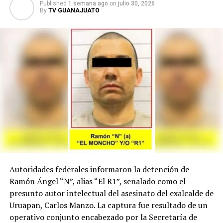
Published
1 semana ago
on
julio 30, 2026
presidenta Claudia Sheinbaum Pardo dentro de la Nueva
By
TV GUANAJUATO
Escuela Mexicana, estas modalidades son incompatibles
con el Sistema Educativo Nacional, el cual busca
promover la cultura de paz y la no v10lenc14. Las
autoridades recordaron que la educación militar es
exclusiva de la Secretaría de la Defensa Nacional para la
formación de las Fuerzas Armadas y la Guardia Nacional.
Autoridades federales informaron la detención de
Ramón Ángel “N”, alias “El R1”, señalado como el
presunto autor intelectual del asesinato del exalcalde de
Uruapan, Carlos Manzo. La captura fue resultado de un
operativo conjunto encabezado por la Secretaría de