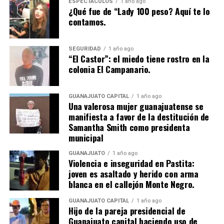
ESPECTÁCULOS
1 año ago
¿Qué fue de “Lady 100 peso? Aquí te lo
contamos.
SEGURIDAD
1 año ago
“El Castor”: el miedo tiene rostro en la
colonia El Campanario.
GUANAJUATO CAPITAL
1 año ago
Una valerosa mujer guanajuatense se
manifiesta a favor de la destitución de
Samantha Smith como presidenta
municipal
GUANAJUATO
1 año ago
Violencia e inseguridad en Pastita:
joven es asaltado y herido con arma
blanca en el callejón Monte Negro.
GUANAJUATO CAPITAL
1 año ago
Hijo de la pareja presidencial de
Guanajuato capital haciendo uso de