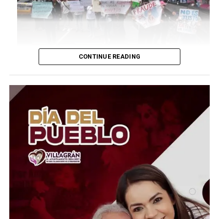
CONTINUE READING
Los estudiantes cuestionan que el formato a distancia
haya permitido posibles ventajas indebidas, incluyendo
el uso de herramientas tecnológicas para responder la
prueba. La controversia creció luego de que se
detectaran anomalías y circularan señalamientos sobre
posibles prácticas para burlar los mecanismos de
vigilancia.
Ante esta situación, la UNAM creó una Comisión Técnica
para revisar las pruebas y determinar qué ocurrió. La
universidad también suspendió temporalmente el
proceso de inscripciones mientras analiza las
irregularidades y busca establecer un mecanismo que