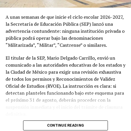
A unas semanas de que inicie el ciclo escolar 2026-2027,
la Secretaría de Educación Pública (SEP) lanzó una
advertencia contundente: ninguna institución privada o
pública podrá operar bajo las denominaciones
“Militarizada”, “Militar”, “Castrense” o similares.
El titular de la SEP, Mario Delgado Carrillo, envió un
comunicado a las autoridades educativas de los estados y
la Ciudad de México para exigir una revisión exhaustiva
de todos los permisos y Reconocimientos de Validez
Oficial de Estudios (RVOE). La instrucción es clara: si
detectan planteles funcionando bajo este esquema para
el próximo 31 de agosto, deberán proceder con la
suspensión inmediata y el inicio del trámite de clausura
definitiva.
CONTINUE READING
Para proteger a la comunidad estudiantil de los