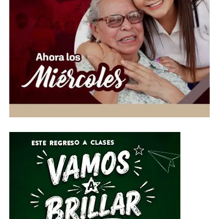
permita dar certeza a los aspirantes.
Ahora, los jóvenes piden que la solución sea un nuevo
examen presencial y bajo condiciones iguales para todos.
La UNAM deberá determinar si se repite la prueba o si
existen otras medidas para identificar los casos
sospechosos, mientras crece la presión para garantizar
que el ingreso a la máxima casa de estudios sea
realmente equitativo.