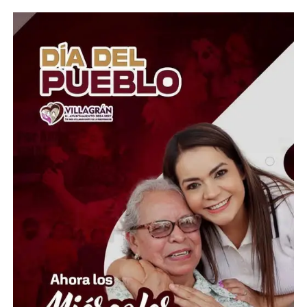
El coordinador del Área de Ciencias Atmosféricas y del
Observatorio Meteorológico de la UG, Marcos Irineo
Esquivel Longoria, explicó que se esperan
precipitaciones de distinta intensidad, desde lluvias
ligeras y aisladas hasta moderadas, dependiendo de la
región. Además, indicó que las temperaturas máximas
oscilarán entre los 28 y 30 grados centígrados en
ciudades como León, Irapuato y Celaya, mientras que en
las zonas serranas el ambiente será más fresco, con
mínimas de entre 10 y 12 grados.
En relación con el huracán Genevieve, el especialista
aclaró que, aunque alcanzó la categoría 5, actualmente
se ha debilitado a categoría 4 y continúa alejándose de
las costas mexicanas, por lo que no representa un riesgo