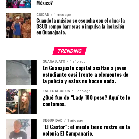
México?
CIUDAD
1 mes ago
Cuando la música se escucha con el alma: la
OSUG rompe barreras e impulsa la inclusión
en Guanajuato.
TRENDING
GUANAJUATO
1 año ago
En Guanajuato capital asaltan a joven
estudiante casi frente a elementos de
la policía y estos no hacen nada.
ESPECTÁCULOS
1 año ago
¿Qué fue de “Lady 100 peso? Aquí te lo
contamos.
SEGURIDAD
1 año ago
“El Castor”: el miedo tiene rostro en la
colonia El Campanario.