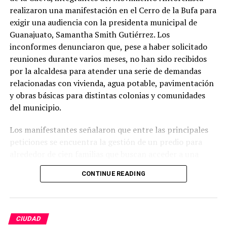
realizaron una manifestación en el Cerro de la Bufa para
exigir una audiencia con la presidenta municipal de
Guanajuato, Samantha Smith Gutiérrez. Los
inconformes denunciaron que, pese a haber solicitado
reuniones durante varios meses, no han sido recibidos
por la alcaldesa para atender una serie de demandas
relacionadas con vivienda, agua potable, pavimentación
y obras básicas para distintas colonias y comunidades
del municipio.
Los manifestantes señalaron que entre las principales
peticiones se encuentra la gestión de un predio para
alrededor de cien familias que buscan acceder a una
vivienda digna, así como la ampliación del sistema de
CONTINUE READING
agua potable en la comunidad de Campuzano. También
solicitaron avanzar en la pavimentación de calles y
caminos en comunidades como El Zangarro, Molineros,
El Tejabán, El Coyote y la zona de El Cubo, asegurando
CIUDAD
que estas obras son indispensables para mejorar la