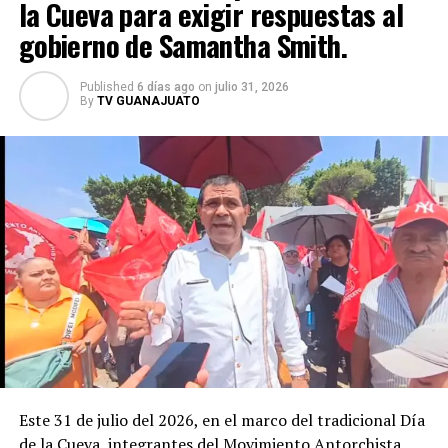
la Cueva para exigir respuestas al
Universidad abrió las puertas del Observatorio
Astronómico La Azotea con el ciclo gratuito
gobierno de Samantha Smith.
“Astronomía entre callejones”, donde el público podrá
acercarse a temas como galaxias, estrellas, agujeros
Published
6 días ago
on
julio 31, 2026
negros, eclipses y el origen del universo. Con este tipo
By
TV GUANAJUATO
de iniciativas, la UG no solo fortalece la formación de
futuros investigadores, sino que también acerca la
ciencia a la sociedad y posiciona a Guanajuato como un
referente nacional en la divulgación científica.
Este 31 de julio del 2026, en el marco del tradicional Día
de la Cueva, integrantes del Movimiento Antorchista