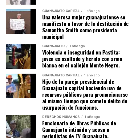
GUANAJUATO CAPITAL
1 año ago
Una valerosa mujer guanajuatense se
manifiesta a favor de la destitución de
Samantha Smith como presidenta
municipal
GUANAJUATO
1 año ago
Violencia e inseguridad en Pastita:
joven es asaltado y herido con arma
blanca en el callejón Monte Negro.
GUANAJUATO CAPITAL
1 año ago
Hijo de la pareja presidencial de
Guanajuato capital haciendo uso de
recursos públicos para promocionarse
al mismo tiempo que comete delito de
usurpación de funciones.
DERECHOS HUMANOS
1 año ago
Funcionario de Obras Públicas de
Guanajuato intimida y acosa a
periodistas de TV Guanajuato.