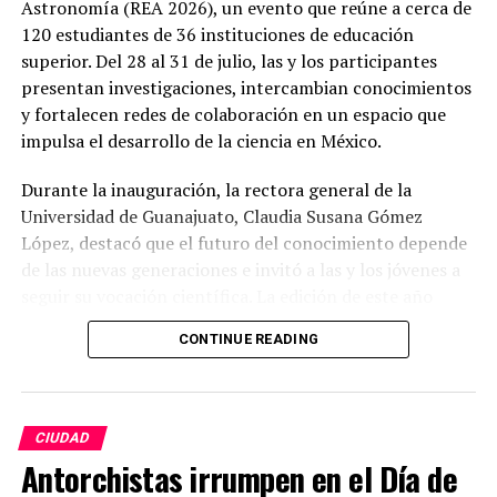
Astronomía (REA 2026), un evento que reúne a cerca de
120 estudiantes de 36 instituciones de educación
superior. Del 28 al 31 de julio, las y los participantes
presentan investigaciones, intercambian conocimientos
y fortalecen redes de colaboración en un espacio que
impulsa el desarrollo de la ciencia en México.
Durante la inauguración, la rectora general de la
Universidad de Guanajuato, Claudia Susana Gómez
López, destacó que el futuro del conocimiento depende
de las nuevas generaciones e invitó a las y los jóvenes a
seguir su vocación científica. La edición de este año
incluye un programa con 85 ponencias, charlas
CONTINUE READING
magistrales y presentación de carteles científicos,
consolidando a la REA como uno de los encuentros
estudiantiles más importantes del país en el ámbito de
la astronomía.
CIUDAD
Antorchistas irrumpen en el Día de
Como parte de las actividades de divulgación, la