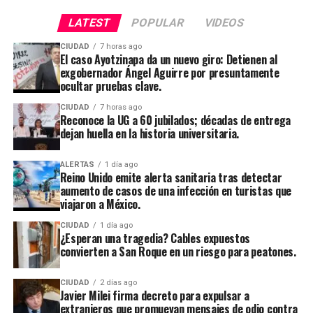
LATEST
POPULAR
VIDEOS
CIUDAD
7 horas ago
El caso Ayotzinapa da un nuevo giro: Detienen al
exgobernador Ángel Aguirre por presuntamente
ocultar pruebas clave.
CIUDAD
7 horas ago
Reconoce la UG a 60 jubilados; décadas de entrega
dejan huella en la historia universitaria.
ALERTAS
1 día ago
Reino Unido emite alerta sanitaria tras detectar
aumento de casos de una infección en turistas que
viajaron a México.
CIUDAD
1 día ago
¿Esperan una tragedia? Cables expuestos
convierten a San Roque en un riesgo para peatones.
CIUDAD
2 días ago
Javier Milei firma decreto para expulsar a
extranjeros que promuevan mensajes de odio contra