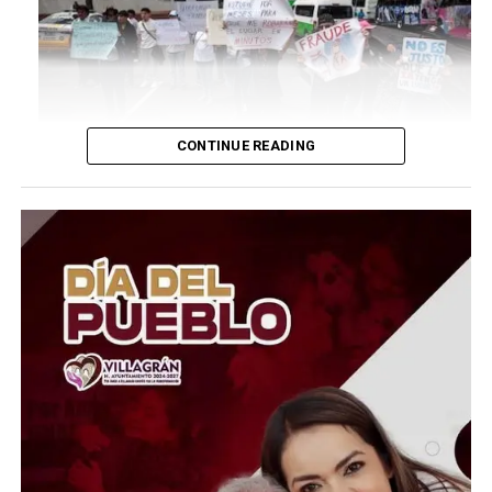
CONTINUE READING
Los estudiantes cuestionan que el formato a distancia
haya permitido posibles ventajas indebidas, incluyendo
el uso de herramientas tecnológicas para responder la
prueba. La controversia creció luego de que se
detectaran anomalías y circularan señalamientos sobre
posibles prácticas para burlar los mecanismos de
vigilancia.
Ante esta situación, la UNAM creó una Comisión Técnica
para revisar las pruebas y determinar qué ocurrió. La
universidad también suspendió temporalmente el
proceso de inscripciones mientras analiza las
irregularidades y busca establecer un mecanismo que