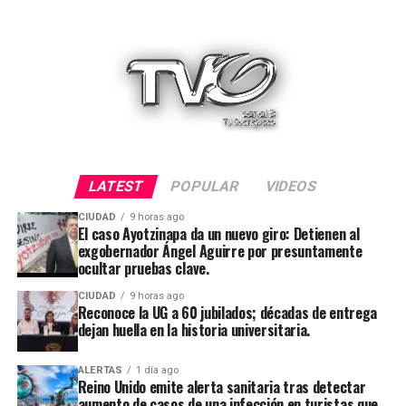
LATEST
POPULAR
VIDEOS
CIUDAD
9 horas ago
El caso Ayotzinapa da un nuevo giro: Detienen al
exgobernador Ángel Aguirre por presuntamente
ocultar pruebas clave.
CIUDAD
9 horas ago
Reconoce la UG a 60 jubilados; décadas de entrega
dejan huella en la historia universitaria.
ALERTAS
1 día ago
Reino Unido emite alerta sanitaria tras detectar
aumento de casos de una infección en turistas que