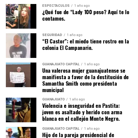
ESPECTÁCULOS
1 año ago
¿Qué fue de “Lady 100 peso? Aquí te lo
contamos.
SEGURIDAD
1 año ago
“El Castor”: el miedo tiene rostro en la
colonia El Campanario.
GUANAJUATO CAPITAL
1 año ago
Una valerosa mujer guanajuatense se
manifiesta a favor de la destitución de
Samantha Smith como presidenta
municipal
GUANAJUATO
1 año ago
Violencia e inseguridad en Pastita:
joven es asaltado y herido con arma
blanca en el callejón Monte Negro.
GUANAJUATO CAPITAL
1 año ago
Hijo de la pareja presidencial de