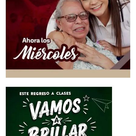
permita dar certeza a los aspirantes.
Ahora, los jóvenes piden que la solución sea un nuevo
examen presencial y bajo condiciones iguales para todos.
La UNAM deberá determinar si se repite la prueba o si
existen otras medidas para identificar los casos
sospechosos, mientras crece la presión para garantizar
que el ingreso a la máxima casa de estudios sea
realmente equitativo.