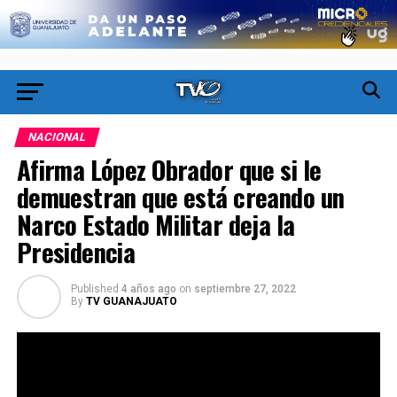
NACIONAL
Afirma López Obrador que si le
demuestran que está creando un
Narco Estado Militar deja la
Presidencia
Published
4 años ago
on
septiembre 27, 2022
By
TV GUANAJUATO