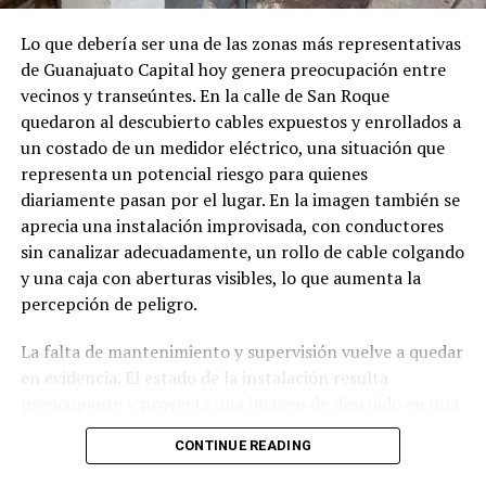
Lo que debería ser una de las zonas más representativas
de Guanajuato Capital hoy genera preocupación entre
vecinos y transeúntes. En la calle de San Roque
quedaron al descubierto cables expuestos y enrollados a
un costado de un medidor eléctrico, una situación que
representa un potencial riesgo para quienes
diariamente pasan por el lugar. En la imagen también se
aprecia una instalación improvisada, con conductores
sin canalizar adecuadamente, un rollo de cable colgando
y una caja con aberturas visibles, lo que aumenta la
percepción de peligro.
La falta de mantenimiento y supervisión vuelve a quedar
en evidencia. El estado de la instalación resulta
preocupante y proyecta una imagen de descuido en una
zona con constante tránsito peatonal. Ciudadanos
CONTINUE READING
cuestionan cómo es posible que este tipo de situaciones
permanezcan sin ser atendidas, cuando un accidente