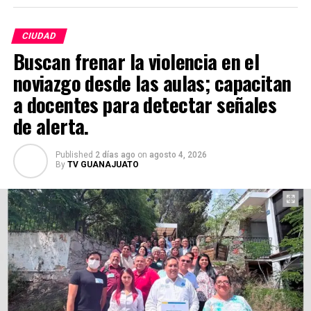
podría tener consecuencias graves.
CIUDAD
Habitantes hacen un llamado urgente a las autoridades
Buscan frenar la violencia en el
correspondientes y a la empresa responsable de la
noviazgo desde las aulas; capacitan
infraestructura para que inspeccionen y corrijan la
instalación antes de que ocurra un incidente. La
a docentes para detectar señales
prevención debería ser una prioridad, especialmente en
de alerta.
espacios públicos donde diariamente circulan familias,
adultos mayores y turistas. La pregunta sigue siendo la
Published
2 días ago
on
agosto 4, 2026
misma: ¿esperarán a que ocurra una desgracia para
By
TV GUANAJUATO
actuar?