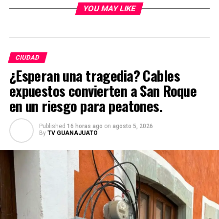
YOU MAY LIKE
CIUDAD
¿Esperan una tragedia? Cables
expuestos convierten a San Roque
en un riesgo para peatones.
Published
16 horas ago
on
agosto 5, 2026
By
TV GUANAJUATO