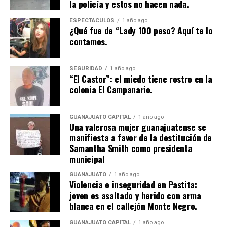
la policía y estos no hacen nada.
ESPECTÁCULOS
1 año ago
¿Qué fue de “Lady 100 peso? Aquí te lo
contamos.
SEGURIDAD
1 año ago
“El Castor”: el miedo tiene rostro en la
colonia El Campanario.
GUANAJUATO CAPITAL
1 año ago
Una valerosa mujer guanajuatense se
manifiesta a favor de la destitución de
Samantha Smith como presidenta
municipal
GUANAJUATO
1 año ago
Violencia e inseguridad en Pastita:
joven es asaltado y herido con arma
blanca en el callejón Monte Negro.
GUANAJUATO CAPITAL
1 año ago