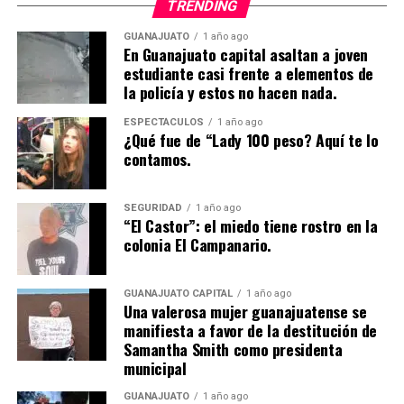
TRENDING
GUANAJUATO
1 año ago
En Guanajuato capital asaltan a joven
estudiante casi frente a elementos de
la policía y estos no hacen nada.
ESPECTÁCULOS
1 año ago
¿Qué fue de “Lady 100 peso? Aquí te lo
contamos.
SEGURIDAD
1 año ago
“El Castor”: el miedo tiene rostro en la
colonia El Campanario.
GUANAJUATO CAPITAL
1 año ago
Una valerosa mujer guanajuatense se
manifiesta a favor de la destitución de
Samantha Smith como presidenta
municipal
GUANAJUATO
1 año ago