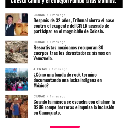
Cuesta China y el callejón rumbo a las Momias.
CIUDAD
1 mes ago
Después de 32 años, Tribunal cierra el caso
contra el exagente del CISEN acusado de
participar en el magnicidio de Colosio.
CIUDAD
1 mes ago
Rescatistas mexicanos recuperan 80
cuerpos tras los devastadores sismos en
Venezuela.
ALERTAS
1 mes ago
¿Cómo una banda de rock termino
documentando una lucha indígena en
México?
CIUDAD
1 mes ago
Cuando la música se escucha con el alma: la
OSUG rompe barreras e impulsa la inclusión
en Guanajuato.