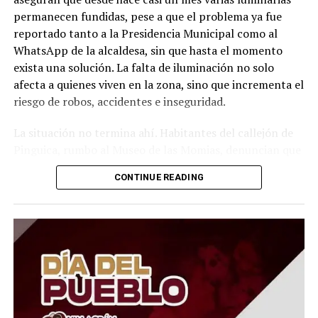
permanecen fundidas, pese a que el problema ya fue
reportado tanto a la Presidencia Municipal como al
WhatsApp de la alcaldesa, sin que hasta el momento
exista una solución. La falta de iluminación no solo
afecta a quienes viven en la zona, sino que incrementa el
riesgo de robos, accidentes e inseguridad.
La situación no termina ahí. Habitantes del callejón de
Pinguica, rumbo al Museo de las Momias, denuncian que
nuevamente carecen de alumbrado público. Afirman que
CONTINUE READING
caminar por ese lugar durante la noche se ha convertido
en un riesgo, ya que la oscuridad es total y los vecinos
sienten que han quedado completamente olvidados por
las autoridades. Señalan que, pese a los constantes
reportes, el problema sigue sin atenderse.
Lo más preocupante es que Cuesta China y el callejón de
Pinguica no son casos aislados. En distintas colonias,
callejones y comunidades de Guanajuato capital se