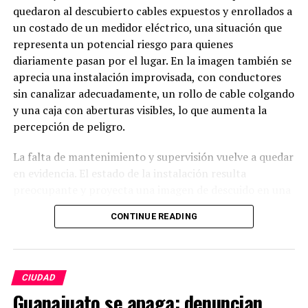
quedaron al descubierto cables expuestos y enrollados a
un costado de un medidor eléctrico, una situación que
representa un potencial riesgo para quienes
diariamente pasan por el lugar. En la imagen también se
aprecia una instalación improvisada, con conductores
sin canalizar adecuadamente, un rollo de cable colgando
y una caja con aberturas visibles, lo que aumenta la
percepción de peligro.
La falta de mantenimiento y supervisión vuelve a quedar
en evidencia. El estado de la instalación resulta
preocupante y proyecta una imagen de descuido en una
zona con constante tránsito peatonal. Ciudadanos
CONTINUE READING
cuestionan cómo es posible que este tipo de situaciones
permanezcan sin ser atendidas, cuando un accidente
podría tener consecuencias graves.
CIUDAD
Habitantes hacen un llamado urgente a las autoridades
Guanajuato se apaga: denuncian
correspondientes y a la empresa responsable de la