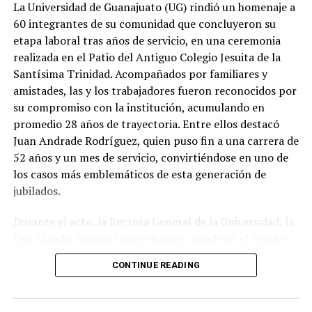
La Universidad de Guanajuato (UG) rindió un homenaje a
60 integrantes de su comunidad que concluyeron su
etapa laboral tras años de servicio, en una ceremonia
realizada en el Patio del Antiguo Colegio Jesuita de la
Santísima Trinidad. Acompañados por familiares y
amistades, las y los trabajadores fueron reconocidos por
su compromiso con la institución, acumulando en
promedio 28 años de trayectoria. Entre ellos destacó
Juan Andrade Rodríguez, quien puso fin a una carrera de
52 años y un mes de servicio, convirtiéndose en uno de
los casos más emblemáticos de esta generación de
jubilados.
Durante el acto, la Rectora General de la Universidad, la
Dra. Claudia Susana Gómez López, agradeció el legado
de quienes dedicaron gran parte de su vida a fortalecer
CONTINUE READING
la máxima casa de estudios del estado. En su mensaje,
subrayó que la jubilación no representa una despedida
definitiva, sino el inicio de una nueva etapa personal, al