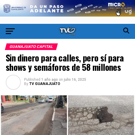
GUANAJUATO CAPITAL
Sin dinero para calles, pero sí para
shows y semáforos de 58 millones
Published
1 año ago
on
julio 16, 2025
By
TV GUANAJUATO