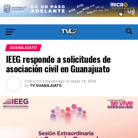
GUANAJUATO
IEEG responde a solicitudes de
asociación civil en Guanajuato
Published
3 meses ago
on
mayo 18, 2026
By
TV GUANAJUATO