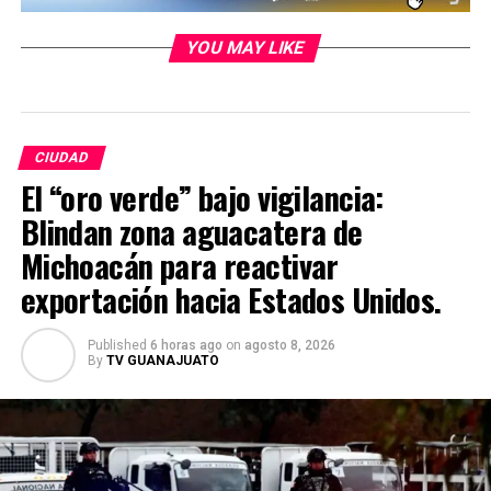
YOU MAY LIKE
CIUDAD
El “oro verde” bajo vigilancia:
Blindan zona aguacatera de
Michoacán para reactivar
exportación hacia Estados Unidos.
Published
6 horas ago
on
agosto 8, 2026
By
TV GUANAJUATO