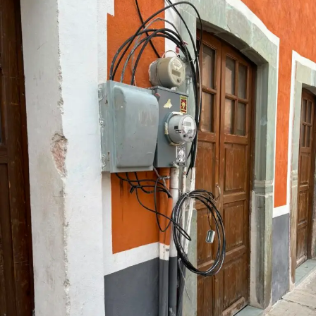
Celaya-Salvatierra, 14 del Campus Guanajuato, cinco del
Campus Irapuato-Salamanca, nueve del Campus León,
16 del Colegio del Nivel Medio Superior y 11 de la
Rectoría General. Como parte de la ceremonia también
se impartió la conferencia “Jubilación, un cambio de
vida, no un final”, reforzando el mensaje de que el retiro
laboral representa una oportunidad para emprender
nuevos proyectos, mientras el legado de quienes
dedicaron décadas a la educación universitaria
permanece en las generaciones presentes y futuras.