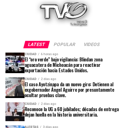
LATEST
POPULAR
VIDEOS
CIUDAD
6 horas ago
El “oro verde” bajo vigilancia: Blindan zona
aguacatera de Michoacán para reactivar
exportación hacia Estados Unidos.
CIUDAD
2 días ago
El caso Ayotzinapa da un nuevo giro: Detienen al
exgobernador Ángel Aguirre por presuntamente
ocultar pruebas clave.
CIUDAD
2 días ago
Reconoce la UG a 60 jubilados; décadas de entrega
dejan huella en la historia universitaria.
ALERTAS
3 días ago