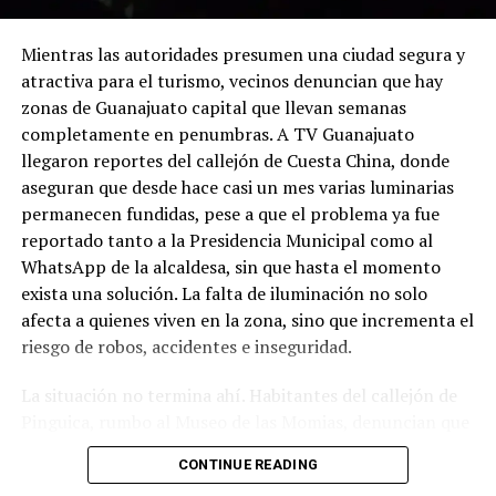
Mientras las autoridades presumen una ciudad segura y
atractiva para el turismo, vecinos denuncian que hay
zonas de Guanajuato capital que llevan semanas
completamente en penumbras. A TV Guanajuato
llegaron reportes del callejón de Cuesta China, donde
aseguran que desde hace casi un mes varias luminarias
permanecen fundidas, pese a que el problema ya fue
reportado tanto a la Presidencia Municipal como al
WhatsApp de la alcaldesa, sin que hasta el momento
exista una solución. La falta de iluminación no solo
afecta a quienes viven en la zona, sino que incrementa el
riesgo de robos, accidentes e inseguridad.
La situación no termina ahí. Habitantes del callejón de
Pinguica, rumbo al Museo de las Momias, denuncian que
nuevamente carecen de alumbrado público. Afirman que
CONTINUE READING
caminar por ese lugar durante la noche se ha convertido