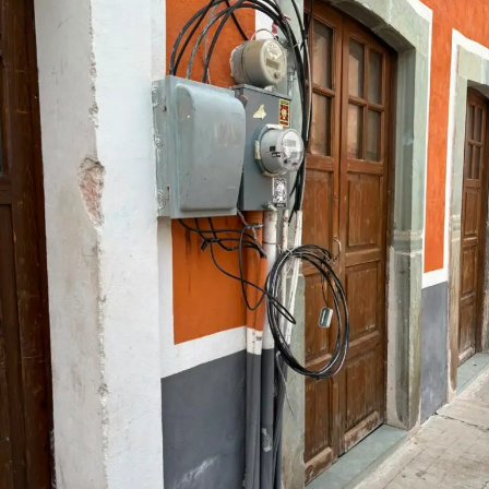
16 del Colegio del Nivel Medio Superior y 11 de la
Rectoría General. Como parte de la ceremonia también
se impartió la conferencia “Jubilación, un cambio de
vida, no un final”, reforzando el mensaje de que el retiro
laboral representa una oportunidad para emprender
nuevos proyectos, mientras el legado de quienes
dedicaron décadas a la educación universitaria
permanece en las generaciones presentes y futuras.