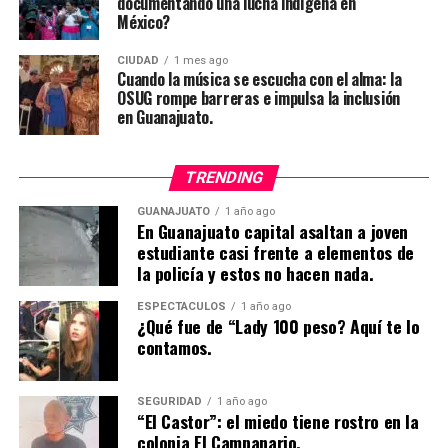
documentando una lucha indígena en
México?
CIUDAD
1 mes ago
Cuando la música se escucha con el alma: la
OSUG rompe barreras e impulsa la inclusión
en Guanajuato.
TRENDING
GUANAJUATO
1 año ago
En Guanajuato capital asaltan a joven
estudiante casi frente a elementos de
la policía y estos no hacen nada.
ESPECTÁCULOS
1 año ago
¿Qué fue de “Lady 100 peso? Aquí te lo
contamos.
SEGURIDAD
1 año ago
“El Castor”: el miedo tiene rostro en la
colonia El Campanario.