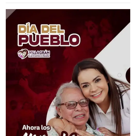
en un riesgo, ya que la oscuridad es total y los vecinos
sienten que han quedado completamente olvidados por
las autoridades. Señalan que, pese a los constantes
reportes, el problema sigue sin atenderse.
Lo más preocupante es que Cuesta China y el callejón de
Pinguica no son casos aislados. En distintas colonias,
callejones y comunidades de Guanajuato capital se
repiten las quejas por luminarias descompuestas y calles
a oscuras. La pregunta es inevitable: ¿de qué sirve
presumir una ciudad turística si sus habitantes tienen
que regresar a casa entre la oscuridad? La falta de
alumbrado ya dejó de ser una molestia; hoy representa
un problema de seguridad que el gobierno municipal no
puede seguir ignorando.