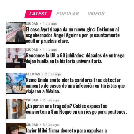
LATEST
POPULAR
VIDEOS
CIUDAD
1 día ago
El caso Ayotzinapa da un nuevo giro: Detienen al
exgobernador Ángel Aguirre por presuntamente
ocultar pruebas clave.
CIUDAD
1 día ago
Reconoce la UG a 60 jubilados; décadas de entrega
dejan huella en la historia universitaria.
ALERTAS
2 días ago
Reino Unido emite alerta sanitaria tras detectar
aumento de casos de una infección en turistas que
viajaron a México.
CIUDAD
2 días ago
¿Esperan una tragedia? Cables expuestos
convierten a San Roque en un riesgo para peatones.
CIUDAD
3 días ago
Javier Milei firma decreto para expulsar a