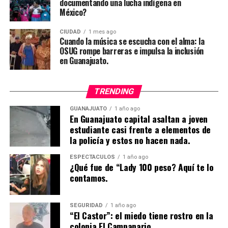
documentando una lucha indígena en
México?
CIUDAD
1 mes ago
Cuando la música se escucha con el alma: la
OSUG rompe barreras e impulsa la inclusión
en Guanajuato.
TRENDING
GUANAJUATO
1 año ago
En Guanajuato capital asaltan a joven
estudiante casi frente a elementos de
la policía y estos no hacen nada.
ESPECTÁCULOS
1 año ago
¿Qué fue de “Lady 100 peso? Aquí te lo
contamos.
SEGURIDAD
1 año ago
“El Castor”: el miedo tiene rostro en la
colonia El Campanario.