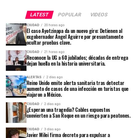
LATEST
POPULAR
VIDEOS
CIUDAD
20 horas ago
El caso Ayotzinapa da un nuevo giro: Detienen al
exgobernador Ángel Aguirre por presuntamente
ocultar pruebas clave.
CIUDAD
21 horas ago
Reconoce la UG a 60 jubilados; décadas de entrega
dejan huella en la historia universitaria.
ALERTAS
2 días ago
Reino Unido emite alerta sanitaria tras detectar
aumento de casos de una infección en turistas que
viajaron a México.
CIUDAD
2 días ago
¿Esperan una tragedia? Cables expuestos
convierten a San Roque en un riesgo para peatones.
CIUDAD
3 días ago
Javier Milei firma decreto para expulsar a