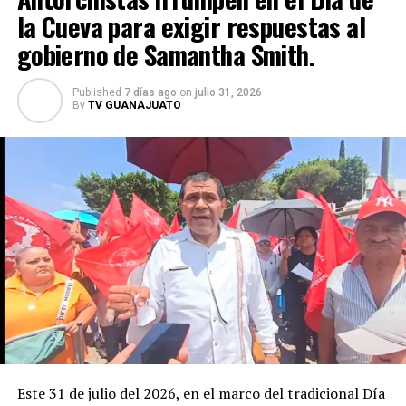
la Cueva para exigir respuestas al
Universidad abrió las puertas del Observatorio
Astronómico La Azotea con el ciclo gratuito
gobierno de Samantha Smith.
“Astronomía entre callejones”, donde el público podrá
acercarse a temas como galaxias, estrellas, agujeros
Published
7 días ago
on
julio 31, 2026
negros, eclipses y el origen del universo. Con este tipo
By
TV GUANAJUATO
de iniciativas, la UG no solo fortalece la formación de
futuros investigadores, sino que también acerca la
ciencia a la sociedad y posiciona a Guanajuato como un
referente nacional en la divulgación científica.
Este 31 de julio del 2026, en el marco del tradicional Día