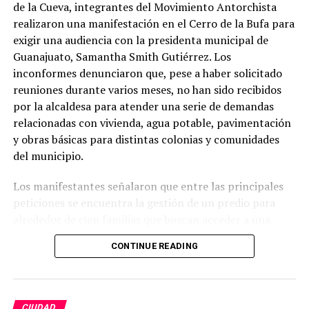
de la Cueva, integrantes del Movimiento Antorchista
realizaron una manifestación en el Cerro de la Bufa para
exigir una audiencia con la presidenta municipal de
Guanajuato, Samantha Smith Gutiérrez. Los
inconformes denunciaron que, pese a haber solicitado
reuniones durante varios meses, no han sido recibidos
por la alcaldesa para atender una serie de demandas
relacionadas con vivienda, agua potable, pavimentación
y obras básicas para distintas colonias y comunidades
del municipio.
Los manifestantes señalaron que entre las principales
peticiones se encuentra la gestión de un predio para
alrededor de cien familias que buscan acceder a una
vivienda digna, así como la ampliación del sistema de
CONTINUE READING
agua potable en la comunidad de Campuzano. También
solicitaron avanzar en la pavimentación de calles y
caminos en comunidades como El Zangarro, Molineros,
El Tejabán, El Coyote y la zona de El Cubo, asegurando
CIUDAD