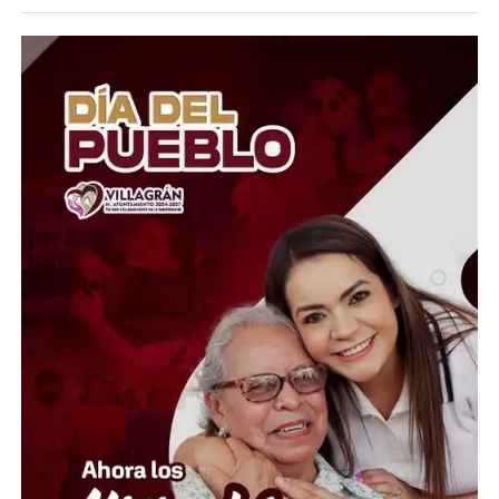
El coordinador del Área de Ciencias Atmosféricas y del
Observatorio Meteorológico de la UG, Marcos Irineo
Esquivel Longoria, explicó que se esperan
precipitaciones de distinta intensidad, desde lluvias
ligeras y aisladas hasta moderadas, dependiendo de la
región. Además, indicó que las temperaturas máximas
oscilarán entre los 28 y 30 grados centígrados en
ciudades como León, Irapuato y Celaya, mientras que en
las zonas serranas el ambiente será más fresco, con
mínimas de entre 10 y 12 grados.
En relación con el huracán Genevieve, el especialista
aclaró que, aunque alcanzó la categoría 5, actualmente
se ha debilitado a categoría 4 y continúa alejándose de
las costas mexicanas, por lo que no representa un riesgo