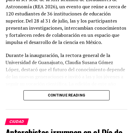
Astronomía (REA 2026), un evento que reúne a cerca de
120 estudiantes de 36 instituciones de educación
superior. Del 28 al 31 de julio, las y los participantes
presentan investigaciones, intercambian conocimientos
y fortalecen redes de colaboración en un espacio que
impulsa el desarrollo de la ciencia en México.
Durante la inauguración, la rectora general de la
Universidad de Guanajuato, Claudia Susana Gómez
López, destacó que el futuro del conocimiento depende
de las nuevas generaciones e invitó a las y los jóvenes a
seguir su vocación científica. La edición de este año
incluye un programa con 85 ponencias, charlas
CONTINUE READING
magistrales y presentación de carteles científicos,
consolidando a la REA como uno de los encuentros
estudiantiles más importantes del país en el ámbito de
la astronomía.
CIUDAD
Antorchistas irrumpen en el Día de
Como parte de las actividades de divulgación, la