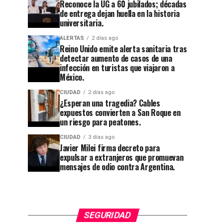
Reconoce la UG a 60 jubilados; décadas
de entrega dejan huella en la historia
CIUDAD
1 semana ago
universitaria.
Guanajuato
CIUDAD
1 día ago
ALERTAS
2 días ago
Reconoce
se
Reino Unido emite alerta sanitaria tras
la UG a
apaga:
detectar aumento de casos de una
infección en turistas que viajaron a
60
denuncian
México.
jubilados;
abandono
CIUDAD
2 días ago
¿Esperan una tragedia? Cables
décadas
en
expuestos convierten a San Roque en
de
Cuesta
un riesgo para peatones.
entrega
China y
CIUDAD
3 días ago
Javier Milei firma decreto para
dejan
el
expulsar a extranjeros que promuevan
huella en
callejón
mensajes de odio contra Argentina.
la
rumbo a
historia
las
universitaria.
Momias.
SEGURIDAD