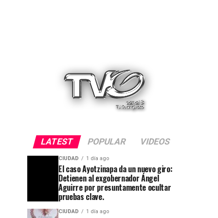
LATEST
POPULAR
VIDEOS
CIUDAD
1 día ago
El caso Ayotzinapa da un nuevo giro:
Detienen al exgobernador Ángel
Aguirre por presuntamente ocultar
pruebas clave.
CIUDAD
1 día ago