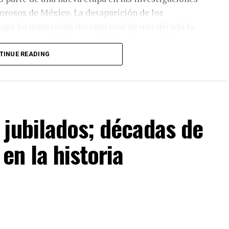
orosos de México. La desaparición de los
napa ha mantenido durante más de una década la
ara conocer toda la verdad sobre lo sucedido.
TINUE READING
ciones judiciales relacionadas con funcionarios y
ión. Ahora será un juez quien determine su
uficientes para continuar el proceso en su contra.
 jubilados; décadas de
en la historia