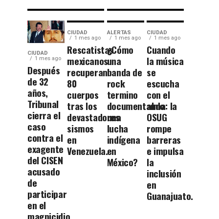
CIUDAD
ALERTAS
CIUDAD
1 mes ago
1 mes ago
1 mes ago
Rescatistas
¿Cómo
Cuando
CIUDAD
mexicanos
una
la música
1 mes ago
Después
recuperan
banda de
se
de 32
80
rock
escucha
años,
cuerpos
termino
con el
Tribunal
tras los
documentando
alma: la
cierra el
devastadores
una
OSUG
caso
sismos
lucha
rompe
contra el
en
indígena
barreras
exagente
Venezuela.
en
e impulsa
del CISEN
México?
la
acusado
inclusión
de
en
participar
Guanajuato.
en el
magnicidio