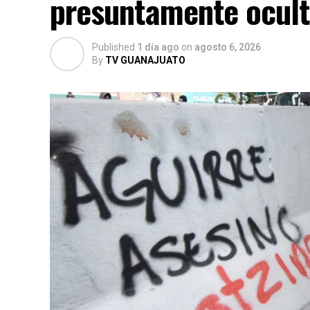
presuntamente ocult
Published
1 día ago
on
agosto 6, 2026
By
TV GUANAJUATO