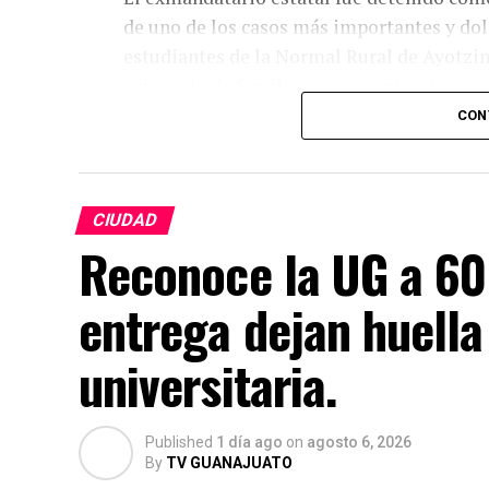
de uno de los casos más importantes y dol
estudiantes de la Normal Rural de Ayotzi
exigencia de familiares y organizaciones p
CON
La detención de Aguirre se suma a otras ac
exfuncionarios vinculados a la investigac
situación jurídica y si existen elementos s
CIUDAD
Reconoce la UG a 60
entrega dejan huella 
universitaria.
Published
1 día ago
on
agosto 6, 2026
By
TV GUANAJUATO