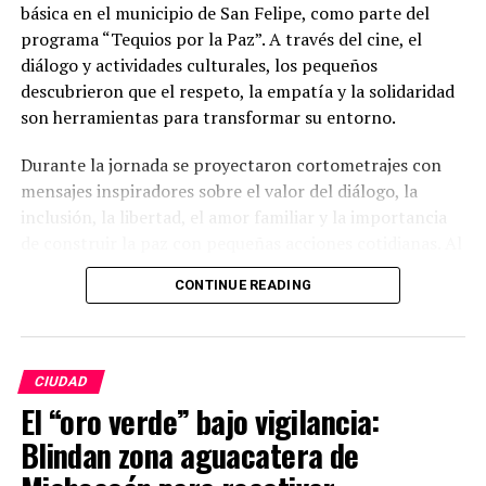
básica en el municipio de San Felipe, como parte del
programa “Tequios por la Paz”. A través del cine, el
diálogo y actividades culturales, los pequeños
descubrieron que el respeto, la empatía y la solidaridad
son herramientas para transformar su entorno.
Durante la jornada se proyectaron cortometrajes con
mensajes inspiradores sobre el valor del diálogo, la
inclusión, la libertad, el amor familiar y la importancia
de construir la paz con pequeñas acciones cotidianas. Al
finalizar cada proyección, las y los estudiantes
CONTINUE READING
participaron con entusiasmo en una lluvia de ideas,
compartiendo sus reflexiones sobre cómo resolver los
conflictos sin violencia y fortalecer la convivencia
dentro y fuera de la escuela.
CIUDAD
El “oro verde” bajo vigilancia:
Con iniciativas como esta, la Universidad de Guanajuato
Blindan zona aguacatera de
reafirma su compromiso de llevar el conocimiento más
allá de las aulas, formando ciudadanos con valores y