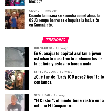
México?
CIUDAD
1 mes ago
Cuando la música se escucha con el alma: la
OSUG rompe barreras e impulsa la inclusión
en Guanajuato.
TRENDING
GUANAJUATO
1 año ago
En Guanajuato capital asaltan a joven
estudiante casi frente a elementos de
la policía y estos no hacen nada.
ESPECTÁCULOS
1 año ago
¿Qué fue de “Lady 100 peso? Aquí te lo
contamos.
SEGURIDAD
1 año ago
“El Castor”: el miedo tiene rostro en la
colonia El Campanario.