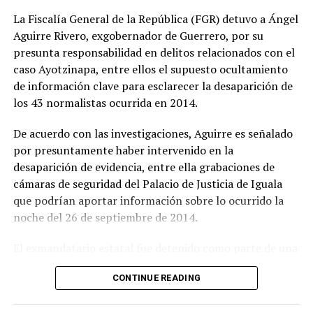
La Fiscalía General de la República (FGR) detuvo a Ángel
Aguirre Rivero, exgobernador de Guerrero, por su
presunta responsabilidad en delitos relacionados con el
caso Ayotzinapa, entre ellos el supuesto ocultamiento
de información clave para esclarecer la desaparición de
los 43 normalistas ocurrida en 2014.
De acuerdo con las investigaciones, Aguirre es señalado
por presuntamente haber intervenido en la
desaparición de evidencia, entre ella grabaciones de
cámaras de seguridad del Palacio de Justicia de Iguala
que podrían aportar información sobre lo ocurrido la
noche del 26 de septiembre de 2014.
El exmandatario estatal fue detenido como parte de una
nueva etapa en las investigaciones de uno de los casos
CONTINUE READING
más importantes y dolorosos de México. La desaparición
de los estudiantes de la Normal Rural de Ayotzinapa ha