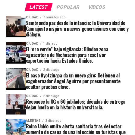
LATEST
POPULAR
VIDEOS
CIUDAD
7 minutos ago
Sembrando paz desde la infancia: la Universidad de
Guanajuato inspira a nuevas generaciones con cine y
diálogo.
CIUDAD
1 día ago
El “oro verde” bajo vigilancia: Blindan zona
aguacatera de Michoacán para reactivar
exportación hacia Estados Unidos.
CIUDAD
2 días ago
El caso Ayotzinapa da un nuevo giro: Detienen al
exgobernador Ángel Aguirre por presuntamente
ocultar pruebas clave.
CIUDAD
2 días ago
Reconoce la UG a 60 jubilados; décadas de entrega
dejan huella en la historia universitaria.
ALERTAS
3 días ago
Reino Unido emite alerta sanitaria tras detectar
aumento de casos de una infección en turistas que