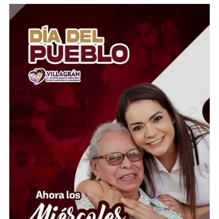
mantenido durante más de una década la exigencia de
familiares y organizaciones para conocer toda la verdad
sobre lo sucedido.
La detención de Aguirre se suma a otras acciones
judiciales relacionadas con funcionarios y exfuncionarios
vinculados a la investigación. Ahora será un juez quien
determine su situación jurídica y si existen elementos
suficientes para continuar el proceso en su contra.