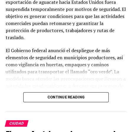
exportación de aguacate hacia Estados Unidos fuera
suspendida temporalmente por motivos de seguridad. El
objetivo es generar condiciones para que las actividades
comerciales puedan retomarse y garantizar la
protección de productores, trabajadores y rutas de
traslado.
El Gobierno federal anunció el despliegue de más
elementos de seguridad en municipios productores, así
como vigilancia en huertas, empaques y caminos
utilizados para transportar el llamado “oro verde”. La
medida busca atender las preocupaciones que llevaron a
autoridades estadounidenses a detener sus procesos de
supervisión para los envíos del producto.
CONTINUE READING
Michoacán es el principal productor de aguacate en
México y una de las regiones más importantes para la
exportación hacia Estados Unidos. La actividad
CIUDAD
representa una fuente económica clave para miles de