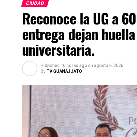
CIUDAD
Reconoce la UG a 60
entrega dejan huella 
universitaria.
Published
10 horas ago
on
agosto 6, 2026
By
TV GUANAJUATO