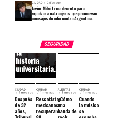
jubilados;
China y
CIUDAD
2 días ago
Javier Milei firma decreto para
décadas
el
expulsar a extranjeros que promuevan
de
callejón
mensajes de odio contra Argentina.
entrega
rumbo a
dejan
las
huella en
Momias.
SEGURIDAD
la
historia
universitaria.
CIUDAD
CIUDAD
ALERTAS
CIUDAD
1 mes ago
1 mes ago
1 mes ago
1 mes ago
Después
Rescatistas
¿Cómo
Cuando
de 32
mexicanos
una
la música
años,
recuperan
banda de
se
Tribunal
80
rock
escucha