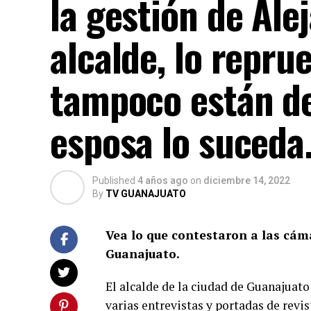
la gestión de Al
alcalde, lo repru
tampoco están de
esposa lo suceda
Published
4 años ago
on
diciembre 14, 2022
By
TV GUANAJUATO
Vea lo que contestaron a las cám
Guanajuato.
El alcalde de la ciudad de Guanajua
varias entrevistas y portadas de revi