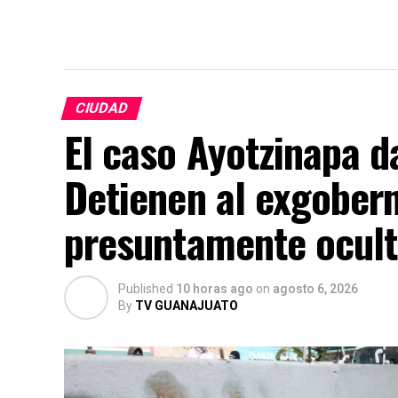
CIUDAD
El caso Ayotzinapa d
Detienen al exgober
presuntamente ocult
Published
10 horas ago
on
agosto 6, 2026
By
TV GUANAJUATO