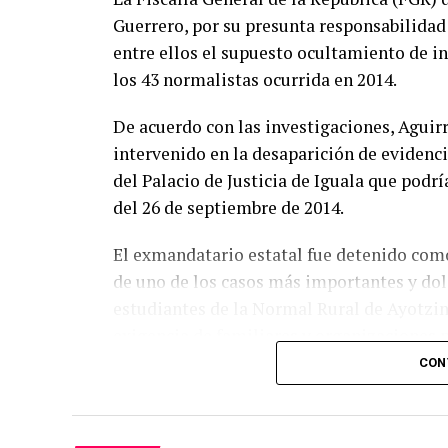
Guerrero, por su presunta responsabilidad
entre ellos el supuesto ocultamiento de in
los 43 normalistas ocurrida en 2014.
De acuerdo con las investigaciones, Aguir
intervenido en la desaparición de evidenc
del Palacio de Justicia de Iguala que podr
del 26 de septiembre de 2014.
El exmandatario estatal fue detenido como
de uno de los casos más importantes y dol
estudiantes de la Normal Rural de Ayotzi
exigencia de familiares y organizaciones p
CON
La detención de Aguirre se suma a otras ac
exfuncionarios vinculados a la investigac
situación jurídica y si existen elementos s