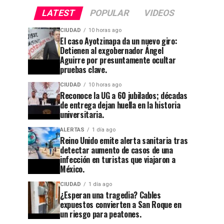
LATEST
POPULAR
VIDEOS
CIUDAD
10 horas ago
El caso Ayotzinapa da un nuevo giro:
Detienen al exgobernador Ángel
Aguirre por presuntamente ocultar
pruebas clave.
CIUDAD
10 horas ago
Reconoce la UG a 60 jubilados; décadas
de entrega dejan huella en la historia
CIUDAD
1 semana ago
universitaria.
Guanajuato
ALERTAS
1 día ago
se
Reino Unido emite alerta sanitaria tras
apaga:
detectar aumento de casos de una
infección en turistas que viajaron a
denuncian
México.
CIUDAD
10 horas ago
Reconoce
abandono
CIUDAD
1 día ago
la UG a
¿Esperan una tragedia? Cables
en
expuestos convierten a San Roque en
60
Cuesta
un riesgo para peatones.