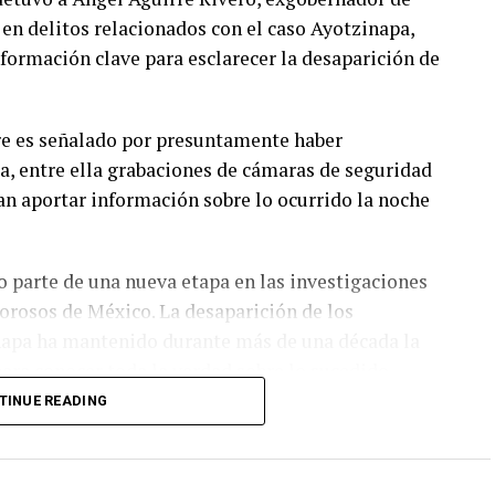
 en delitos relacionados con el caso Ayotzinapa,
formación clave para esclarecer la desaparición de
re es señalado por presuntamente haber
ia, entre ella grabaciones de cámaras de seguridad
ían aportar información sobre lo ocurrido la noche
 parte de una nueva etapa en las investigaciones
orosos de México. La desaparición de los
napa ha mantenido durante más de una década la
ara conocer toda la verdad sobre lo sucedido.
TINUE READING
ciones judiciales relacionadas con funcionarios y
ión. Ahora será un juez quien determine su
uficientes para continuar el proceso en su contra.