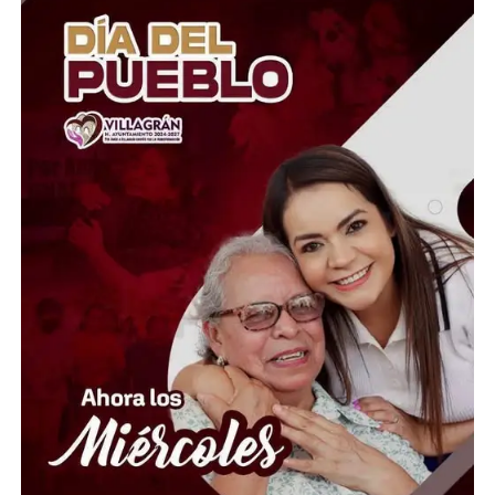
física y emocional del alumnado.
Las y los docentes también intercambiaron experiencias
y reforzaron estrategias para acompañar a las y los
estudiantes en la construcción de relaciones saludables,
promoviendo ambientes escolares seguros y una cultura
de paz. Con este tipo de capacitaciones, el Nivel Medio
Superior busca fortalecer la prevención de las violencias
y brindar a la comunidad educativa herramientas que
contribuyan al bienestar de las juventudes y a la
creación de espacios libres de violencia.