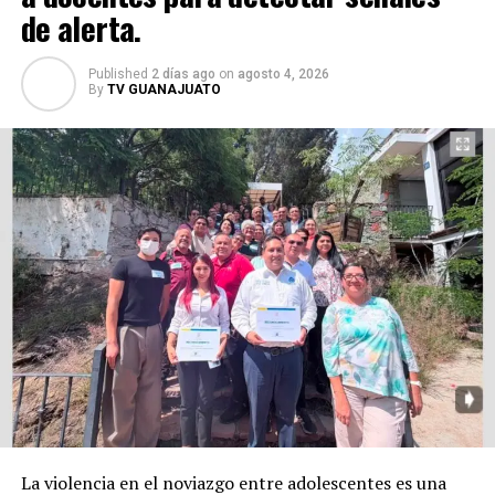
prevención debería ser una prioridad, especialmente en
de alerta.
espacios públicos donde diariamente circulan familias,
adultos mayores y turistas. La pregunta sigue siendo la
Published
2 días ago
on
agosto 4, 2026
misma: ¿esperarán a que ocurra una desgracia para
By
TV GUANAJUATO
actuar?
La violencia en el noviazgo entre adolescentes es una