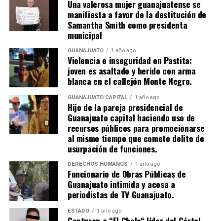
Una valerosa mujer guanajuatense se
manifiesta a favor de la destitución de
Samantha Smith como presidenta
municipal
GUANAJUATO
1 año ago
Violencia e inseguridad en Pastita:
joven es asaltado y herido con arma
blanca en el callejón Monte Negro.
GUANAJUATO CAPITAL
1 año ago
Hijo de la pareja presidencial de
Guanajuato capital haciendo uso de
recursos públicos para promocionarse
al mismo tiempo que comete delito de
usurpación de funciones.
DERECHOS HUMANOS
1 año ago
Funcionario de Obras Públicas de
Guanajuato intimida y acosa a
periodistas de TV Guanajuato.
ESTADO
1 año ago
Capturan a “El Cholo“ líder del Cártel