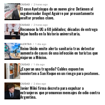
CIUDAD
2 horas ago
El caso Ayotzinapa da un nuevo giro: Detienen al
exgobernador Ángel Aguirre por presuntamente
ocultar pruebas clave.
CIUDAD
2 horas ago
Reconoce la UG a 60 jubilados; décadas de entrega
dejan huella en la historia universitaria.
ALERTAS
1 día ago
Reino Unido emite alerta sanitaria tras detectar
aumento de casos de una infección en turistas que
viajaron a México.
CIUDAD
1 día ago
¿Esperan una tragedia? Cables expuestos
convierten a San Roque en un riesgo para peatones.
CIUDAD
2 días ago
Javier Milei firma decreto para expulsar a
extranjeros que promuevan mensajes de odio contra
Argentina.