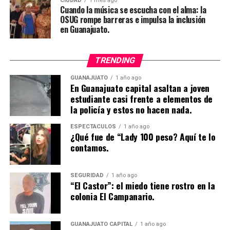
CIUDAD
1 mes ago
Cuando la música se escucha con el alma: la
OSUG rompe barreras e impulsa la inclusión
en Guanajuato.
TRENDING
GUANAJUATO
1 año ago
En Guanajuato capital asaltan a joven
estudiante casi frente a elementos de
la policía y estos no hacen nada.
ESPECTÁCULOS
1 año ago
¿Qué fue de “Lady 100 peso? Aquí te lo
contamos.
SEGURIDAD
1 año ago
“El Castor”: el miedo tiene rostro en la
colonia El Campanario.
GUANAJUATO CAPITAL
1 año ago