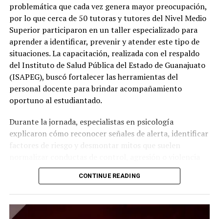
problemática que cada vez genera mayor preocupación,
por lo que cerca de 50 tutoras y tutores del Nivel Medio
Superior participaron en un taller especializado para
aprender a identificar, prevenir y atender este tipo de
situaciones. La capacitación, realizada con el respaldo
del Instituto de Salud Pública del Estado de Guanajuato
(ISAPEG), buscó fortalecer las herramientas del
personal docente para brindar acompañamiento
oportuno al estudiantado.
Durante la jornada, especialistas en psicología
explicaron cómo reconocer señales de alerta, identificar
factores de riesgo y desmontar mitos que suelen
normalizar conductas de control, agresión o violencia
dentro de las relaciones afectivas de las y los jóvenes.
CONTINUE READING
Además, se destacó la importancia de fomentar
relaciones basadas en el respeto, la igualdad, la
comunicación y el consentimiento, con el propósito de
prevenir situaciones que puedan afectar la integridad