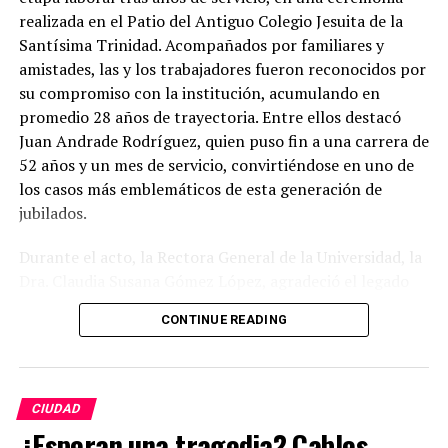
realizada en el Patio del Antiguo Colegio Jesuita de la
Santísima Trinidad. Acompañados por familiares y
amistades, las y los trabajadores fueron reconocidos por
su compromiso con la institución, acumulando en
promedio 28 años de trayectoria. Entre ellos destacó
Juan Andrade Rodríguez, quien puso fin a una carrera de
52 años y un mes de servicio, convirtiéndose en uno de
los casos más emblemáticos de esta generación de
jubilados.
Durante el acto, la Rectora General de la Universidad, la
Dra. Claudia Susana Gómez López, agradeció el legado
de quienes dedicaron gran parte de su vida a fortalecer
CONTINUE READING
la máxima casa de estudios del estado. En su mensaje,
subrayó que la jubilación no representa una despedida
definitiva, sino el inicio de una nueva etapa personal, al
tiempo que reconoció la labor desempeñada en aulas,
CIUDAD
laboratorios, bibliotecas, oficinas, espacios culturales,
¿Esperan una tragedia? Cables