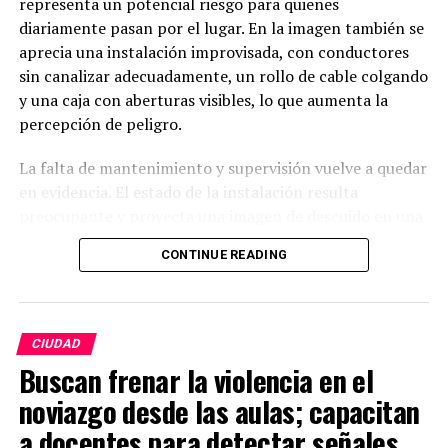
representa un potencial riesgo para quienes
diariamente pasan por el lugar. En la imagen también se
aprecia una instalación improvisada, con conductores
sin canalizar adecuadamente, un rollo de cable colgando
y una caja con aberturas visibles, lo que aumenta la
percepción de peligro.
La falta de mantenimiento y supervisión vuelve a quedar
en evidencia. El estado de la instalación resulta
preocupante y proyecta una imagen de descuido en una
zona con constante tránsito peatonal. Ciudadanos
CONTINUE READING
cuestionan cómo es posible que este tipo de situaciones
permanezcan sin ser atendidas, cuando un accidente
podría tener consecuencias graves.
CIUDAD
Habitantes hacen un llamado urgente a las autoridades
Buscan frenar la violencia en el
correspondientes y a la empresa responsable de la
noviazgo desde las aulas; capacitan
infraestructura para que inspeccionen y corrijan la
instalación antes de que ocurra un incidente. La
a docentes para detectar señales