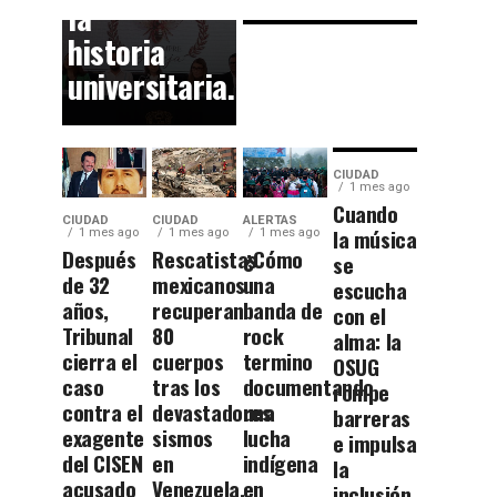
la
historia
universitaria.
CIUDAD
1 mes ago
Cuando
CIUDAD
CIUDAD
ALERTAS
la música
1 mes ago
1 mes ago
1 mes ago
Después
Rescatistas
¿Cómo
se
de 32
mexicanos
una
escucha
años,
recuperan
banda de
con el
Tribunal
80
rock
alma: la
cierra el
cuerpos
termino
OSUG
caso
tras los
documentando
rompe
contra el
devastadores
una
barreras
exagente
sismos
lucha
e impulsa
del CISEN
en
indígena
la
acusado
Venezuela.
en
inclusión