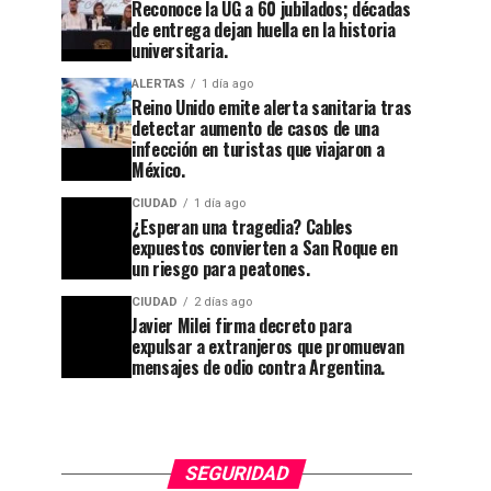
Reconoce la UG a 60 jubilados; décadas
de entrega dejan huella en la historia
CIUDAD
1 semana ago
universitaria.
Guanajuato
ALERTAS
1 día ago
se
Reino Unido emite alerta sanitaria tras
apaga:
detectar aumento de casos de una
infección en turistas que viajaron a
denuncian
México.
CIUDAD
8 horas ago
Reconoce
abandono
CIUDAD
1 día ago
la UG a
¿Esperan una tragedia? Cables
en
expuestos convierten a San Roque en
60
Cuesta
un riesgo para peatones.
jubilados;
China y
CIUDAD
2 días ago
Javier Milei firma decreto para
décadas
el
expulsar a extranjeros que promuevan
de
callejón
mensajes de odio contra Argentina.
entrega
rumbo a
dejan
las
huella en
Momias.
SEGURIDAD