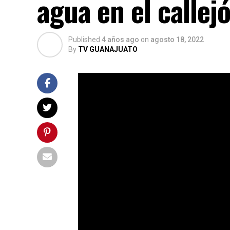
agua en el callej
Published
4 años ago
on
agosto 18, 2022
By
TV GUANAJUATO