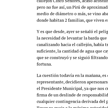
callejón Cinco Señores, acaso acostum
pero no fue así, un Pirú de aproxima
medio de diámetro o más, se vino abaj
donde habitan 2 familias, que viven e
Y es que desde, ayer se señaló el peli
la necesidad de levantar la barda que 
canalizando hacia el callejón, había 
suficiente, la cantidad de agua que c
que se construyó y se siguió filtrando
fortuna.
La cuestión todavía en la mañana, es
representante, decidieron apersonarse
el Presidente Municipal, ya que nos cu
firma de un deslinde de responsabilid
cualquier contingencia derivada del p
llevar su queja a la máxima autorida