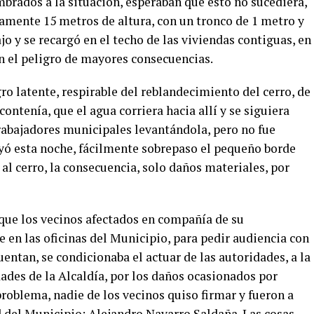
brados a la situación, esperaban que esto no sucediera,
damente 15 metros de altura, con un tronco de 1 metro y
o y se recargó en el techo de las viviendas contiguas, en
n el peligro de mayores consecuencias.
gro latente, respirable del reblandecimiento del cerro, de
contenía, que el agua corriera hacia allí y se siguiera
trabajadores municipales levantándola, pero no fue
ayó esta noche, fácilmente sobrepaso el pequeño borde
 al cerro, la consecuencia, solo daños materiales, por
 que los vecinos afectados en compañía de su
 en las oficinas del Municipio, para pedir audiencia con
entan, se condicionaba el actuar de las autoridades, a la
ades de la Alcaldía, por los daños ocasionados por
roblema, nadie de los vecinos quiso firmar y fueron a
d del Municipio; Alejandro Navarro Saldaña. Las cosas