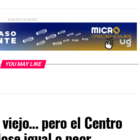
ADVERTISEMENT
YOU MAY LIKE
 viejo… pero el Centro
dose igual o peor