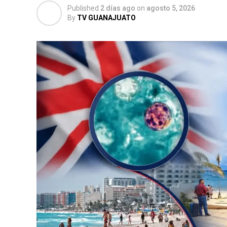
Published
2 días ago
on
agosto 5, 2026
By
TV GUANAJUATO