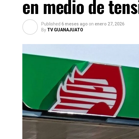
en medio de tensi
Published
6 meses ago
on
enero 27, 2026
By
TV GUANAJUATO