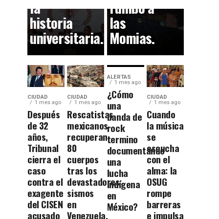
la
rumbo a
historia
las
universitaria.
Momias.
ALERTAS
1 mes ago
¿Cómo
CIUDAD
CIUDAD
CIUDAD
una
1 mes ago
1 mes ago
1 mes ago
Después
Rescatistas
Cuando
banda de
de 32
mexicanos
la música
rock
años,
recuperan
se
termino
Tribunal
80
escucha
documentando
cierra el
cuerpos
con el
una
caso
tras los
alma: la
lucha
contra el
devastadores
OSUG
indígena
exagente
sismos
rompe
en
del CISEN
en
barreras
México?
acusado
Venezuela.
e impulsa