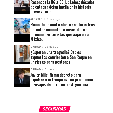
Reconoce la UG a 60 jubilados; décadas
de entrega dejan huella en la historia
universitaria.
ALERTAS
2 días ago
Reino Unido emite alerta sanitaria tras
detectar aumento de casos de una
CIUDAD
1 semana ago
infección en turistas que viajaron a
Guanajuato
México.
CIUDAD
18 horas ago
Reconoce
se
CIUDAD
2 días ago
la UG a
apaga:
¿Esperan una tragedia? Cables
expuestos convierten a San Roque en
60
denuncian
un riesgo para peatones.
jubilados;
abandono
CIUDAD
3 días ago
Javier Milei firma decreto para
décadas
en
expulsar a extranjeros que promuevan
de
Cuesta
mensajes de odio contra Argentina.
entrega
China y
dejan
el
huella en
callejón
SEGURIDAD