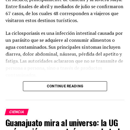
Entre finales de abril y mediados de julio se confirmaron
67 casos, de los cuales 48 corresponden a viajeros que
visitaron estos destinos turísticos.
La ciclosporiasis es una infección intestinal causada por
un parásito que se adquiere al consumir alimentos o
agua contaminados. Sus principales síntomas incluyen
diarrea, dolor abdominal, náuseas, pérdida del apetito y
fatiga. Las autoridades aclararon que no se transmite de
persona a persona, sino a través de productos
contaminados.
CONTINUE READING
Ante el incremento de casos, la Agencia de Seguridad
Sanitaria del Reino Unido inició una investigación para
determinar si existe un origen común de los contagios y
trabaja en coordinación con autoridades mexicanas y el
CIENCIA
sector turístico para identificar la fuente del problema.
Guanajuato mira al universo: la UG
Mientras tanto, recomendó a los viajeros extremar las
medidas de higiene con los alimentos y el agua durante