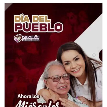
caminos en comunidades como El Zangarro, Molineros,
El Tejabán, El Coyote y la zona de El Cubo, asegurando
que estas obras son indispensables para mejorar la
calidad de vida de cientos de habitantes.
Durante la movilización, los antorchistas insistieron en
que su objetivo es abrir una mesa de diálogo con el
gobierno municipal y encontrar soluciones a sus
demandas. No obstante, advirtieron que, de continuar
sin ser atendidos, mantendrán e intensificarán sus
acciones de protesta hasta lograr una respuesta por
parte de la administración encabezada por Samantha
Smith. La manifestación se desarrolló mientras miles de
personas acudían al tradicional festejo del Día de la
Cueva, uno de los eventos más emblemáticos de
Guanajuato capital.