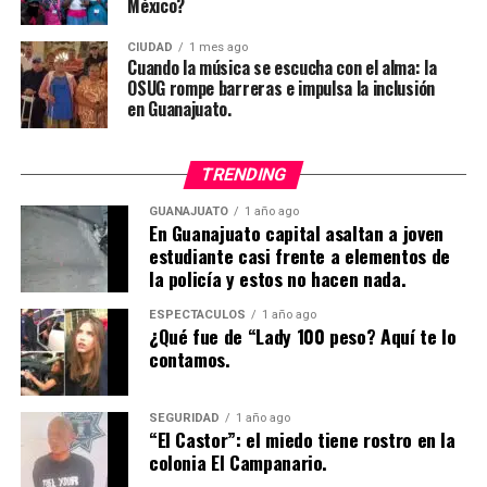
México?
CIUDAD
1 mes ago
Cuando la música se escucha con el alma: la
OSUG rompe barreras e impulsa la inclusión
en Guanajuato.
TRENDING
GUANAJUATO
1 año ago
En Guanajuato capital asaltan a joven
estudiante casi frente a elementos de
la policía y estos no hacen nada.
ESPECTÁCULOS
1 año ago
¿Qué fue de “Lady 100 peso? Aquí te lo
contamos.
SEGURIDAD
1 año ago
“El Castor”: el miedo tiene rostro en la
colonia El Campanario.