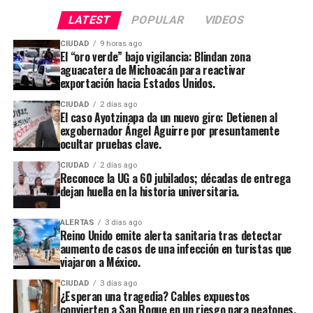
LATEST
POPULAR
VIDEOS
CIUDAD
9 horas ago
El “oro verde” bajo vigilancia: Blindan zona
aguacatera de Michoacán para reactivar
exportación hacia Estados Unidos.
CIUDAD
2 días ago
El caso Ayotzinapa da un nuevo giro: Detienen al
exgobernador Ángel Aguirre por presuntamente
ocultar pruebas clave.
CIUDAD
2 días ago
Reconoce la UG a 60 jubilados; décadas de entrega
dejan huella en la historia universitaria.
ALERTAS
3 días ago
Reino Unido emite alerta sanitaria tras detectar
aumento de casos de una infección en turistas que
viajaron a México.
CIUDAD
3 días ago
¿Esperan una tragedia? Cables expuestos
convierten a San Roque en un riesgo para peatones.