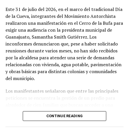
Este 31 de julio del 2026, en el marco del tradicional Día
de la Cueva, integrantes del Movimiento Antorchista
realizaron una manifestación en el Cerro de la Bufa para
exigir una audiencia con la presidenta municipal de
Guanajuato, Samantha Smith Gutiérrez. Los
inconformes denunciaron que, pese a haber solicitado
reuniones durante varios meses, no han sido recibidos
por la alcaldesa para atender una serie de demandas
relacionadas con vivienda, agua potable, pavimentación
y obras básicas para distintas colonias y comunidades
del municipio.
Los manifestantes señalaron que entre las principales
peticiones se encuentra la gestión de un predio para
alrededor de cien familias que buscan acceder a una
vivienda digna, así como la ampliación del sistema de
CONTINUE READING
agua potable en la comunidad de Campuzano. También
solicitaron avanzar en la pavimentación de calles y