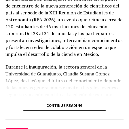
de encuentro de la nueva generación de científicos del
país al ser sede de la XIII Reunión de Estudiantes de
Astronomía (REA 2026), un evento que reúne a cerca de
120 estudiantes de 36 instituciones de educación
superior. Del 28 al 31 de julio, las y los participantes
presentan investigaciones, intercambian conocimientos
y fortalecen redes de colaboración en un espacio que
impulsa el desarrollo de la ciencia en México.
Durante la inauguración, la rectora general de la
Universidad de Guanajuato, Claudia Susana Gómez
López, destacó que el futuro del conocimiento depende
de las nuevas generaciones e invitó a las y los jóvenes a
seguir su vocación científica. La edición de este año
incluye un programa con 85 ponencias, charlas
CONTINUE READING
magistrales y presentación de carteles científicos,
consolidando a la REA como uno de los encuentros
estudiantiles más importantes del país en el ámbito de
la astronomía.