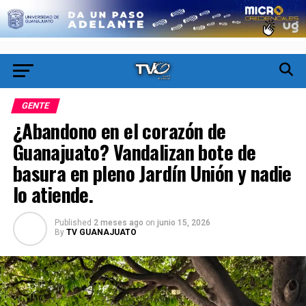
GENTE
¿Abandono en el corazón de
Guanajuato? Vandalizan bote de
basura en pleno Jardín Unión y nadie
lo atiende.
Published
2 meses ago
on
junio 15, 2026
By
TV GUANAJUATO