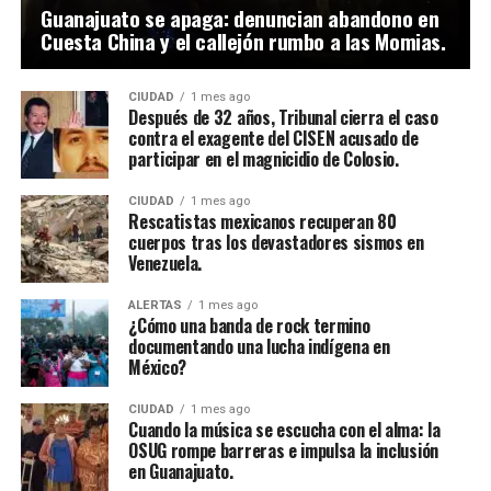
Guanajuato se apaga: denuncian abandono en
Cuesta China y el callejón rumbo a las Momias.
CIUDAD
1 mes ago
Después de 32 años, Tribunal cierra el caso
contra el exagente del CISEN acusado de
participar en el magnicidio de Colosio.
CIUDAD
1 mes ago
Rescatistas mexicanos recuperan 80
cuerpos tras los devastadores sismos en
Venezuela.
ALERTAS
1 mes ago
¿Cómo una banda de rock termino
documentando una lucha indígena en
México?
CIUDAD
1 mes ago
Cuando la música se escucha con el alma: la
OSUG rompe barreras e impulsa la inclusión
en Guanajuato.