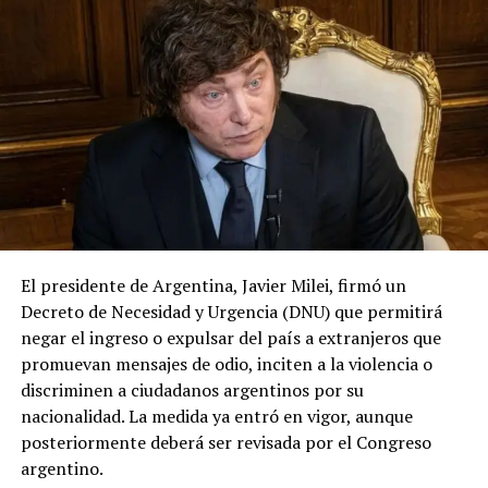
Campus Irapuato-Salamanca, nueve del Campus León,
16 del Colegio del Nivel Medio Superior y 11 de la
Rectoría General. Como parte de la ceremonia también
se impartió la conferencia “Jubilación, un cambio de
vida, no un final”, reforzando el mensaje de que el retiro
laboral representa una oportunidad para emprender
nuevos proyectos, mientras el legado de quienes
dedicaron décadas a la educación universitaria
permanece en las generaciones presentes y futuras.
El presidente de Argentina, Javier Milei, firmó un
Decreto de Necesidad y Urgencia (DNU) que permitirá
negar el ingreso o expulsar del país a extranjeros que
promuevan mensajes de odio, inciten a la violencia o
discriminen a ciudadanos argentinos por su
nacionalidad. La medida ya entró en vigor, aunque
posteriormente deberá ser revisada por el Congreso
argentino.