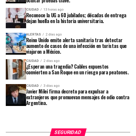
ocultar pruebas clave.
CIUDAD
13 horas ago
Reconoce la UG a 60 jubilados; décadas de entrega
dejan huella en la historia universitaria.
ALERTAS
2 días ago
Reino Unido emite alerta sanitaria tras detectar
aumento de casos de una infección en turistas que
viajaron a México.
CIUDAD
2 días ago
¿Esperan una tragedia? Cables expuestos
convierten a San Roque en un riesgo para peatones.
CIUDAD
3 días ago
Javier Milei firma decreto para expulsar a
extranjeros que promuevan mensajes de odio contra
Argentina.
SEGURIDAD