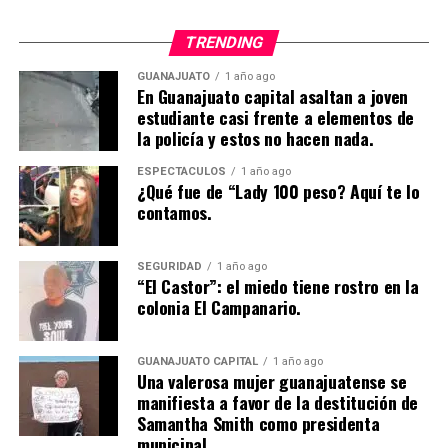
TRENDING
GUANAJUATO
1 año ago
En Guanajuato capital asaltan a joven
estudiante casi frente a elementos de
la policía y estos no hacen nada.
ESPECTÁCULOS
1 año ago
¿Qué fue de “Lady 100 peso? Aquí te lo
contamos.
SEGURIDAD
1 año ago
“El Castor”: el miedo tiene rostro en la
colonia El Campanario.
GUANAJUATO CAPITAL
1 año ago
Una valerosa mujer guanajuatense se
manifiesta a favor de la destitución de
Samantha Smith como presidenta
municipal