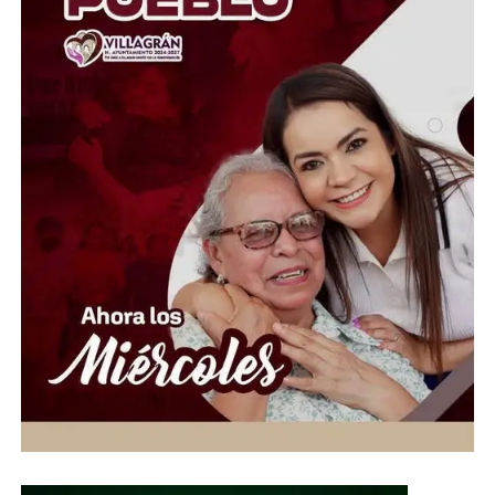
Universitario celebre su 74 aniversario con una función
especial de “El Retablillo Jovial” en el histórico Mesón de
San Antonio.
La cartelera concluirá el 8 de agosto con la
presentación editorial de Birth Wars, de la reconocida
fotógrafa Janet Jarman, acompañada de una exposición
que permanecerá abierta hasta el 21 de agosto. Además,
durante todo el mes el público podrá recorrer diversas
exposiciones instaladas en galerías y recintos
universitarios, reafirmando el compromiso de la
Universidad de Guanajuato con la difusión del arte y la
cultura mediante una programación variada y accesible
para toda la sociedad.