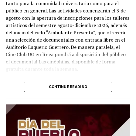
tanto para la comunidad universitaria como para el
público en general. Las actividades comenzarán el 3 de
agosto con la apertura de inscripciones para los talleres
artísticos del semestre agosto-diciembre 2026, además
del inicio del ciclo “Ambulante Presenta”, que ofrecerá
una selección de documentales con entrada libre en el
Auditorio Euquerio Guerrero. De manera paralela, el
Cine Club UG en línea pondrá a disposición del público
el documental Las cinéphilas, disponible de forma
gratuita durante toda la semana.
La programación también contempla actividades en San
CONTINUE READING
Miguel de Allende, donde se impartirá un Taller de
Actuación en la Casa El Nigromante, además de una
nueva sesión del Club de Intercambio de Idiomas y la
inauguración de la exposición “San Miguel de Allende: II
siglos de arte”, integrada por obras del Colectivo Arte
Ranchero Pandillero. Uno de los eventos más esperados
será el próximo 6 de agosto, cuando el Teatro