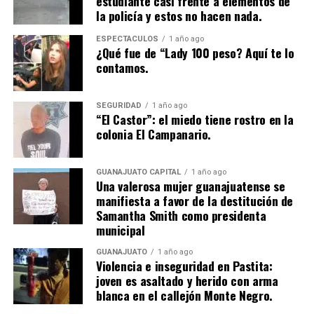
estudiante casi frente a elementos de
la policía y estos no hacen nada.
ESPECTÁCULOS
1 año ago
¿Qué fue de “Lady 100 peso? Aquí te lo
contamos.
SEGURIDAD
1 año ago
“El Castor”: el miedo tiene rostro en la
colonia El Campanario.
GUANAJUATO CAPITAL
1 año ago
Una valerosa mujer guanajuatense se
manifiesta a favor de la destitución de
Samantha Smith como presidenta
municipal
GUANAJUATO
1 año ago
Violencia e inseguridad en Pastita:
joven es asaltado y herido con arma
blanca en el callejón Monte Negro.