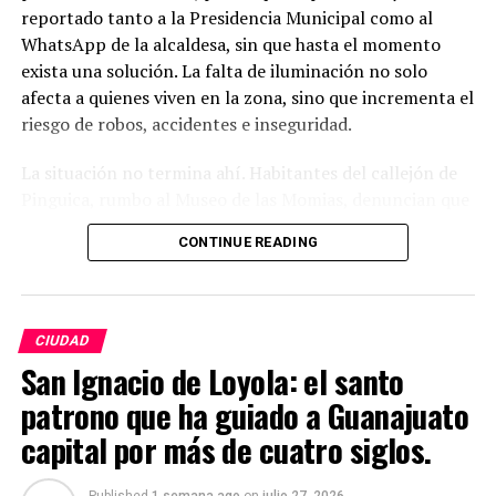
reportado tanto a la Presidencia Municipal como al
WhatsApp de la alcaldesa, sin que hasta el momento
exista una solución. La falta de iluminación no solo
afecta a quienes viven en la zona, sino que incrementa el
riesgo de robos, accidentes e inseguridad.
La situación no termina ahí. Habitantes del callejón de
Pinguica, rumbo al Museo de las Momias, denuncian que
nuevamente carecen de alumbrado público. Afirman que
CONTINUE READING
caminar por ese lugar durante la noche se ha convertido
en un riesgo, ya que la oscuridad es total y los vecinos
sienten que han quedado completamente olvidados por
las autoridades. Señalan que, pese a los constantes
CIUDAD
reportes, el problema sigue sin atenderse.
San Ignacio de Loyola: el santo
patrono que ha guiado a Guanajuato
Lo más preocupante es que Cuesta China y el callejón de
Pinguica no son casos aislados. En distintas colonias,
capital por más de cuatro siglos.
callejones y comunidades de Guanajuato capital se
repiten las quejas por luminarias descompuestas y calles