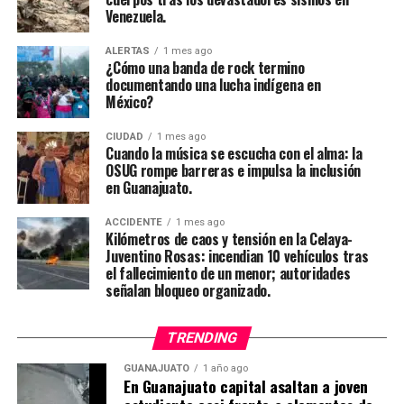
Venezuela.
ALERTAS
1 mes ago
¿Cómo una banda de rock termino
documentando una lucha indígena en
México?
CIUDAD
1 mes ago
Cuando la música se escucha con el alma: la
OSUG rompe barreras e impulsa la inclusión
en Guanajuato.
ACCIDENTE
1 mes ago
Kilómetros de caos y tensión en la Celaya-
Juventino Rosas: incendian 10 vehículos tras
el fallecimiento de un menor; autoridades
señalan bloqueo organizado.
TRENDING
GUANAJUATO
1 año ago
En Guanajuato capital asaltan a joven