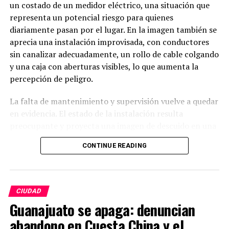
un costado de un medidor eléctrico, una situación que
representa un potencial riesgo para quienes
diariamente pasan por el lugar. En la imagen también se
aprecia una instalación improvisada, con conductores
sin canalizar adecuadamente, un rollo de cable colgando
y una caja con aberturas visibles, lo que aumenta la
percepción de peligro.
La falta de mantenimiento y supervisión vuelve a quedar
en evidencia. El estado de la instalación resulta
preocupante y proyecta una imagen de descuido en una
zona con constante tránsito peatonal. Ciudadanos
CONTINUE READING
cuestionan cómo es posible que este tipo de situaciones
permanezcan sin ser atendidas, cuando un accidente
podría tener consecuencias graves.
CIUDAD
Habitantes hacen un llamado urgente a las autoridades
Guanajuato se apaga: denuncian
correspondientes y a la empresa responsable de la
abandono en Cuesta China y el
infraestructura para que inspeccionen y corrijan la