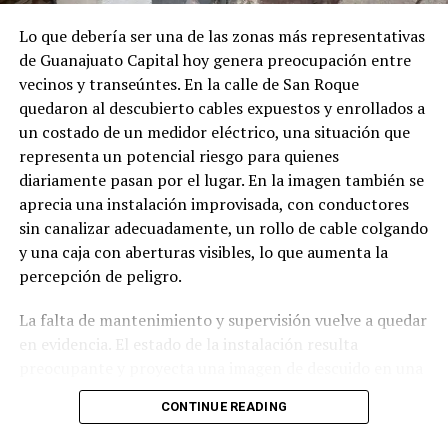
Lo que debería ser una de las zonas más representativas
de Guanajuato Capital hoy genera preocupación entre
vecinos y transeúntes. En la calle de San Roque
quedaron al descubierto cables expuestos y enrollados a
un costado de un medidor eléctrico, una situación que
representa un potencial riesgo para quienes
diariamente pasan por el lugar. En la imagen también se
aprecia una instalación improvisada, con conductores
sin canalizar adecuadamente, un rollo de cable colgando
y una caja con aberturas visibles, lo que aumenta la
percepción de peligro.
La falta de mantenimiento y supervisión vuelve a quedar
en evidencia. El estado de la instalación resulta
preocupante y proyecta una imagen de descuido en una
zona con constante tránsito peatonal. Ciudadanos
CONTINUE READING
cuestionan cómo es posible que este tipo de situaciones
permanezcan sin ser atendidas, cuando un accidente