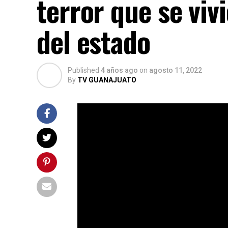
terror que se vivi
del estado
Published
4 años ago
on
agosto 11, 2022
By
TV GUANAJUATO