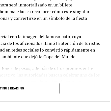
hora será inmortalizado en un billete
 homenaje busca reconocer cómo este singular
onas y convertirse en un símbolo de la fiesta
ecial con la imagen del famoso pato, cuya
cia de los aficionados llamó la atención de turistas
dad en redes sociales lo convirtió rápidamente en
l ambiente que dejó la Copa del Mundo.
illones de pesos, además de otros premios entre
orativo, las autoridades buscan celebrar uno de los
 que dejó el torneo, demostrando cómo un
ño de la afición.
TINUE READING
 durante el Mundial a formar parte de la historia de
uno de los íconos más recordados de la justa