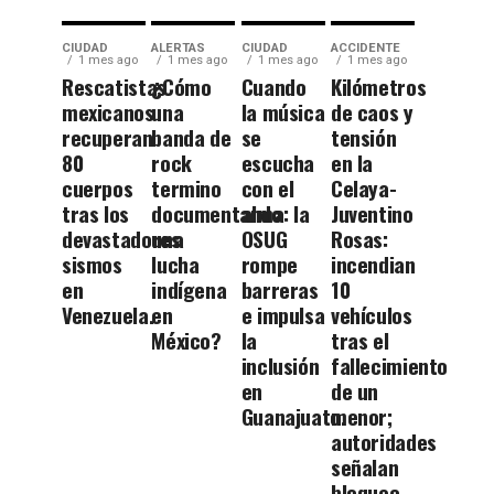
CIUDAD
ALERTAS
CIUDAD
ACCIDENTE
1 mes ago
1 mes ago
1 mes ago
1 mes ago
Rescatistas
¿Cómo
Cuando
Kilómetros
mexicanos
una
la música
de caos y
recuperan
banda de
se
tensión
80
rock
escucha
en la
cuerpos
termino
con el
Celaya-
tras los
documentando
alma: la
Juventino
devastadores
una
OSUG
Rosas:
sismos
lucha
rompe
incendian
en
indígena
barreras
10
Venezuela.
en
e impulsa
vehículos
México?
la
tras el
inclusión
fallecimiento
en
de un
Guanajuato.
menor;
autoridades
señalan
bloqueo