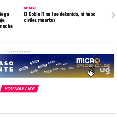
UP NEXT
Diego
El Doble R no fue detenido, ni hubo
aje
civiles muertos
 noche
ADVERTISEMENT
YOU MAY LIKE