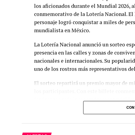
los aficionados durante el Mundial 2026, a
conmemorativo de la Lotería Nacional. El
personaje logró conquistar a miles de pers
mundialista en México.
La Lotería Nacional anunció un sorteo esp
presencia en las calles y zonas de conviven
nacionales e internacionales. Su populari
uno de los rostros más representativos de
El sorteo repartirá un premio mayor de m
los participantes. Con este billete conmem
fenómenos más inesperados y entrañables
personaje espontáneo logró ganarse el cari
CON
El “Pato Merlín” pasó de animar las calles
la Lotería Nacional, consolidándose como 