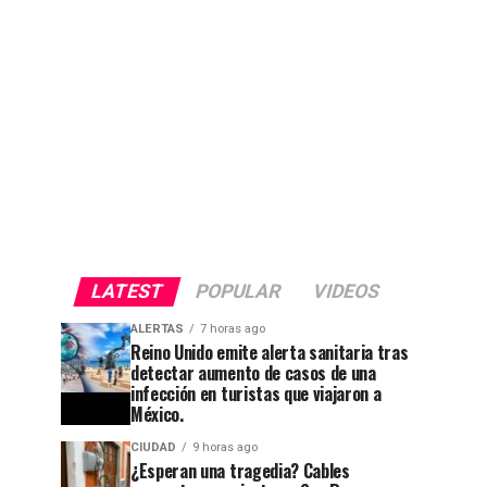
LATEST
POPULAR
VIDEOS
ALERTAS
7 horas ago
Reino Unido emite alerta sanitaria tras
CIUDAD
4 semanas ago
detectar aumento de casos de una
Después
infección en turistas que viajaron a
México.
de 32
años,
CIUDAD
9 horas ago
¿Esperan una tragedia? Cables