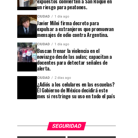
Tribunal
expuestos convierten a San Roque en
CIUDAD
1 semana ago
un riesgo para peatones.
Guanajuato
cierra el
CIUDAD
1 día ago
se
caso
Javier Milei firma decreto para
apaga:
contra el
expulsar a extranjeros que promuevan
mensajes de odio contra Argentina.
denuncian
exagente
CIUDAD
1 día ago
abandono
del
Buscan frenar la violencia en el
noviazgo desde las aulas; capacitan a
en
CISEN
docentes para detectar señales de
Cuesta
acusado
alerta.
China y
de
CIUDAD
2 días ago
¿Adiós a los celulares en las escuelas?
el
participar
El Gobierno de México decidirá este
callejón
en el
mes si restringe su uso en todo el país
rumbo a
magnicidio
las
de
Momias.
Colosio.
SEGURIDAD