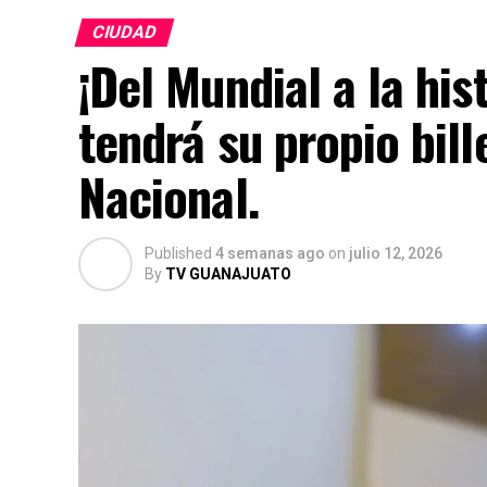
CIUDAD
¡Del Mundial a la his
tendrá su propio bill
Nacional.
Published
4 semanas ago
on
julio 12, 2026
By
TV GUANAJUATO