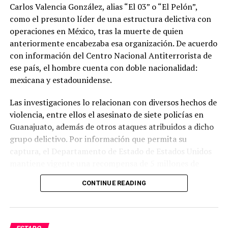
Carlos Valencia González, alias “El 03” o “El Pelón”,
como el presunto líder de una estructura delictiva con
operaciones en México, tras la muerte de quien
anteriormente encabezaba esa organización. De acuerdo
con información del Centro Nacional Antiterrorista de
ese país, el hombre cuenta con doble nacionalidad:
mexicana y estadounidense.
Las investigaciones lo relacionan con diversos hechos de
violencia, entre ellos el asesinato de siete policías en
Guanajuato, además de otros ataques atribuidos a dicho
grupo delictivo. Por información que permita su
captura, el Departamento de Estado de Estados Unidos
mantiene vigente una recompensa de 5 millones de
dólares.
CONTINUE READING
Las autoridades estadounidenses señalan que este grupo
delictivo mantiene presencia en varios estados del país y
lo consideran uno de los principales generadores de