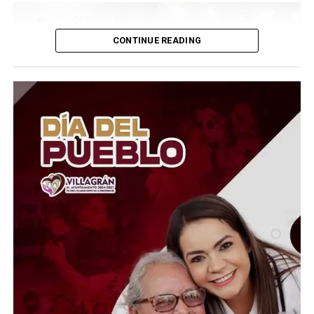
CONTINUE READING
El Presidente del Consejo Consultivo del Sistema DIF
Estatal Guanajuato, Juan Carlos Montesinos Carranza,
señaló que esta iniciativa busca brindar apoyo solidario y
oportuno a quienes atraviesan momentos difíciles, por
lo que convocó a la ciudadanía, al sector empresarial,
asociaciones civiles, grupos voluntarios y sociedad en
general, a sumarse a esta causa mediante la donación de
insumos esenciales.
“Hoy más que nunca es momento de demostrar que la
solidaridad no conoce fronteras. Desde Guanajuato
extendemos la mano a las familias venezolanas que
enfrentan esta emergencia, convencidos de que cada