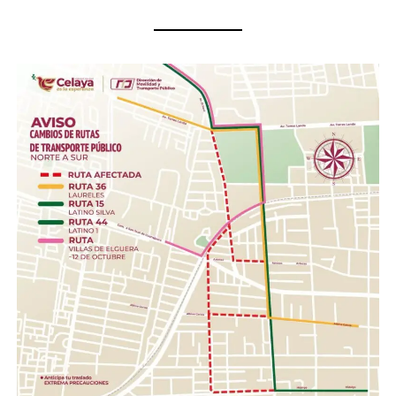
Insumos no perecederos.- Arroz, frijol, enlatados,
pastas, aceite, agua embotellada (cualquier
presentación).
Insumos de limpieza.- Aromatizante, detergente,
cloro, desinfectantes, escobas, trapeadores,
cubetas, jergas.
Higiene personal.- Shampoo, pasta dental, jabón de
barra, toallas húmedas, toallas sanitarias, rastrillos.
Herramientas .- Pala, pico, guantes, linternas,
cascos, pilas.
Con esta acción, el Gobierno de la Gente, a través del
Sistema DIF Estatal Guanajuato y el Voluntariado de la
Gente, fortalece los valores de solidaridad, empatía y
unión entre las familias guanajuatenses, impulsando una
red de apoyo que permita llevar esperanza y ayuda a
quienes hoy enfrentan una de las situaciones más