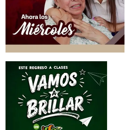
aportación puede hacer la diferencia en la vida de
quienes más lo necesitan”, expresó.
Ante esta situación de emergencia humanitaria, el
Gobierno de la Gente, a través del Voluntariado de la
Gente, habilitó centros de acopio del 1 al 10 de julio en
el Parque Guanajuato Bicentenario, las oficinas del
Sistema DIF Estatal y las instalaciones de los 46
Sistemas DIF Municipales del estado.
Por su parte, el Director General del Sistema DIF Estatal
Guanajuato, José Alfonso Borja Pimentel, explicó que se
estarán recibiendo alimentos no perecederos, artículos
de higiene personal, insumos de limpieza y
herramientas, mismos que serán clasificados y
embalados para su posterior entrega al Sistema
Nacional DIF, instancia encargada de coordinar el envío
del apoyo humanitario.