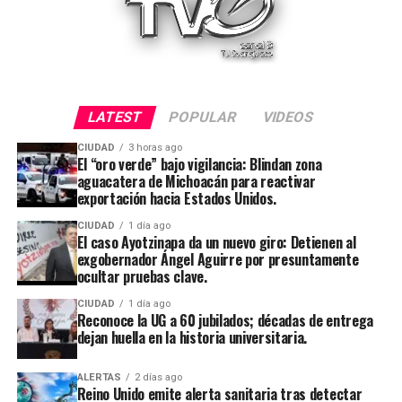
LATEST
POPULAR
VIDEOS
CIUDAD
3 horas ago
El “oro verde” bajo vigilancia: Blindan zona
aguacatera de Michoacán para reactivar
exportación hacia Estados Unidos.
CIUDAD
1 día ago
El caso Ayotzinapa da un nuevo giro: Detienen al
exgobernador Ángel Aguirre por presuntamente
ocultar pruebas clave.
CIUDAD
1 día ago
Reconoce la UG a 60 jubilados; décadas de entrega
dejan huella en la historia universitaria.
ALERTAS
2 días ago
Reino Unido emite alerta sanitaria tras detectar