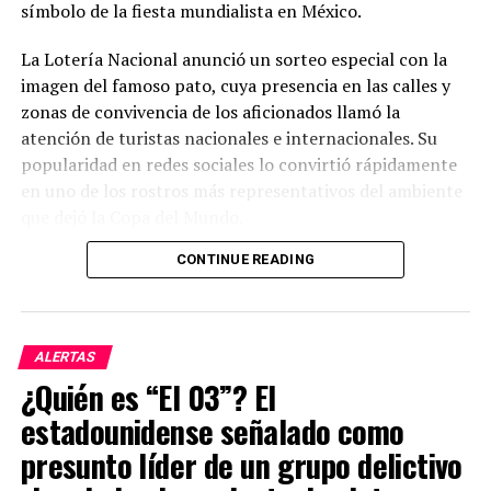
símbolo de la fiesta mundialista en México.
La Lotería Nacional anunció un sorteo especial con la
imagen del famoso pato, cuya presencia en las calles y
zonas de convivencia de los aficionados llamó la
atención de turistas nacionales e internacionales. Su
popularidad en redes sociales lo convirtió rápidamente
en uno de los rostros más representativos del ambiente
que dejó la Copa del Mundo.
CONTINUE READING
El sorteo repartirá un premio mayor de millones de
pesos, además de otros premios entre los participantes.
Con este billete conmemorativo, las autoridades buscan
celebrar uno de los fenómenos más inesperados y
ALERTAS
entrañables que dejó el torneo, demostrando cómo un
¿Quién es “El 03”? El
personaje espontáneo logró ganarse el cariño de la
estadounidense señalado como
afición.
presunto líder de un grupo delictivo
El “Pato Merlín” pasó de animar las calles durante el