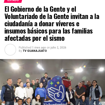
ESTADO
violencia. Mientras tanto, las investigaciones continúan
El Gobierno de la Gente y el
y las autoridades mexicanas y estadounidenses
Voluntariado de la Gente invitan a la
mantienen la búsqueda de Juan Carlos Valencia
González para que responda ante la justicia por los
ciudadanía a donar víveres e
delitos que se le atribuyen.
insumos básicos para las familias
afectadas por el sismo
Published
1 mes ago
on
julio 2, 2026
By
TV GUANAJUATO