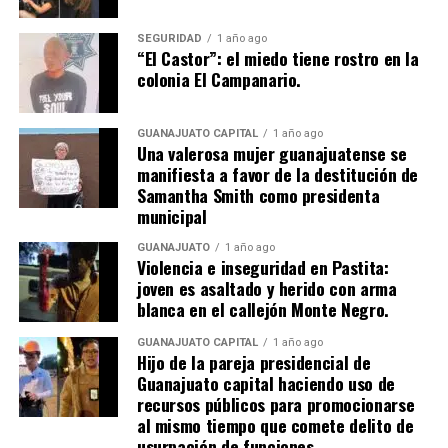
SEGURIDAD
1 año ago
“El Castor”: el miedo tiene rostro en la
colonia El Campanario.
GUANAJUATO CAPITAL
1 año ago
Una valerosa mujer guanajuatense se
manifiesta a favor de la destitución de
Samantha Smith como presidenta
municipal
GUANAJUATO
1 año ago
Violencia e inseguridad en Pastita:
joven es asaltado y herido con arma
blanca en el callejón Monte Negro.
GUANAJUATO CAPITAL
1 año ago
Hijo de la pareja presidencial de
Guanajuato capital haciendo uso de
recursos públicos para promocionarse
al mismo tiempo que comete delito de
usurpación de funciones.