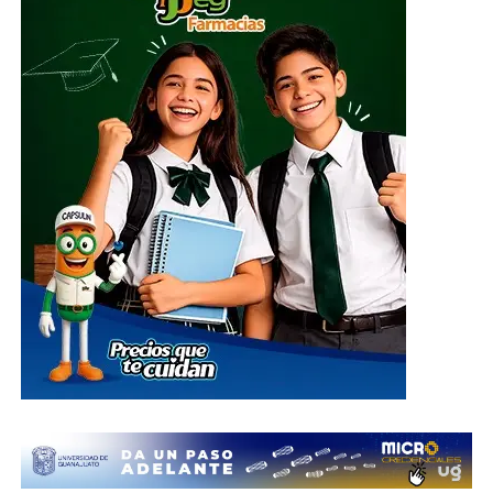
ADVERTISEMENT
El centro de acopio principal estará ubicado en el
Parque Guanajuato Bicentenario, localizado en la
carretera de cuota kilómetro 3.8, comunidad Los
Rodríguez, en el municipio de Silao; además de las
oficinas del Sistema DIF Estatal Guanajuato ubicadas en
Paseo de la Presa # 89-A, Zona Centro, en la ciudad de
Guanajuato; así como en las instalaciones de los 46
Sistemas DIF Municipales del estado, donde las
donaciones podrán entregarse del 1 al 10 de julio, en un
horario de 8:30 de la mañana a 6 de la tarde.
¿Qué se puede donar?