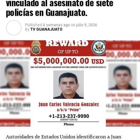
vinculado al asesinato de siete
Mundial a formar parte de la historia de la Lotería
policías en Guanajuato.
Nacional, consolidándose como uno de los íconos más
recordados de la justa deportiva y un ejemplo de cómo
el entusiasmo de la afición puede trascender más allá de
Published
4 semanas ago
on
julio 9, 2026
By
TV GUANAJUATO
las canchas.
Autoridades de Estados Unidos identificaron a Juan