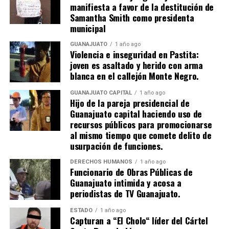
manifiesta a favor de la destitución de
Samantha Smith como presidenta
municipal
GUANAJUATO
1 año ago
Violencia e inseguridad en Pastita:
joven es asaltado y herido con arma
blanca en el callejón Monte Negro.
GUANAJUATO CAPITAL
1 año ago
Hijo de la pareja presidencial de
Guanajuato capital haciendo uso de
recursos públicos para promocionarse
al mismo tiempo que comete delito de
usurpación de funciones.
DERECHOS HUMANOS
1 año ago
Funcionario de Obras Públicas de
Guanajuato intimida y acosa a
periodistas de TV Guanajuato.
ESTADO
1 año ago
Capturan a “El Cholo“ líder del Cártel