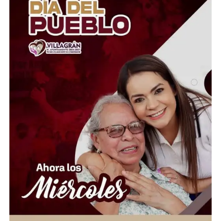
Estatal Guanajuato, Juan Carlos Montesinos Carranza,
señaló que esta iniciativa busca brindar apoyo solidario y
oportuno a quienes atraviesan momentos difíciles, por
lo que convocó a la ciudadanía, al sector empresarial,
asociaciones civiles, grupos voluntarios y sociedad en
general, a sumarse a esta causa mediante la donación de
insumos esenciales.
“Hoy más que nunca es momento de demostrar que la
solidaridad no conoce fronteras. Desde Guanajuato
extendemos la mano a las familias venezolanas que
enfrentan esta emergencia, convencidos de que cada
aportación puede hacer la diferencia en la vida de
quienes más lo necesitan”, expresó.
Ante esta situación de emergencia humanitaria, el
Gobierno de la Gente, a través del Voluntariado de la
Gente, habilitó centros de acopio del 1 al 10 de julio en
el Parque Guanajuato Bicentenario, las oficinas del