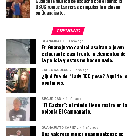
Cuando la música se escucha con el alma: la
OSUG rompe barreras e impulsa la inclusión
en Guanajuato.
TRENDING
GUANAJUATO
1 año ago
En Guanajuato capital asaltan a joven
estudiante casi frente a elementos de
la policía y estos no hacen nada.
ESPECTÁCULOS
1 año ago
¿Qué fue de “Lady 100 peso? Aquí te lo
contamos.
SEGURIDAD
1 año ago
“El Castor”: el miedo tiene rostro en la
colonia El Campanario.
GUANAJUATO CAPITAL
1 año ago
Una valerosa mujer guanajuatense se