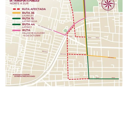
Higiene personal.- Shampoo, pasta dental, jabón de
barra, toallas húmedas, toallas sanitarias, rastrillos.
Herramientas .- Pala, pico, guantes, linternas,
cascos, pilas.
Con esta acción, el Gobierno de la Gente, a través del
Sistema DIF Estatal Guanajuato y el Voluntariado de la
Gente, fortalece los valores de solidaridad, empatía y
unión entre las familias guanajuatenses, impulsando una
red de apoyo que permita llevar esperanza y ayuda a
quienes hoy enfrentan una de las situaciones más
complejas de su historia reciente.