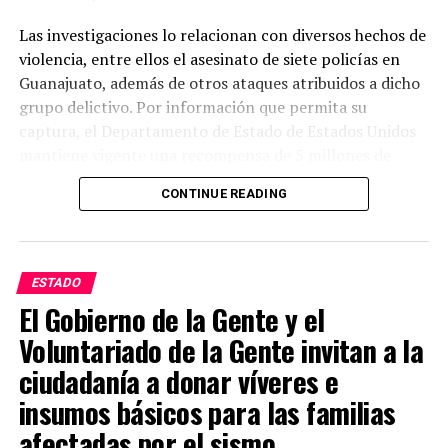
Las investigaciones lo relacionan con diversos hechos de
violencia, entre ellos el asesinato de siete policías en
Guanajuato, además de otros ataques atribuidos a dicho
grupo delictivo. Por información que permita su
captura, el Departamento de Estado de Estados Unidos
mantiene vigente una recompensa de 5 millones de
dólares.
CONTINUE READING
Las autoridades estadounidenses señalan que este grupo
delictivo mantiene presencia en varios estados del país y
lo consideran uno de los principales generadores de
ESTADO
violencia. Mientras tanto, las investigaciones continúan
El Gobierno de la Gente y el
y las autoridades mexicanas y estadounidenses
Voluntariado de la Gente invitan a la
mantienen la búsqueda de Juan Carlos Valencia
González para que responda ante la justicia por los
ciudadanía a donar víveres e
delitos que se le atribuyen.
insumos básicos para las familias
afectadas por el sismo