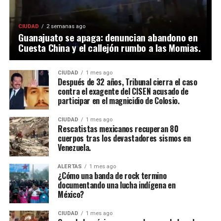
CIUDAD
2 semanas ago
Guanajuato se apaga: denuncian abandono en
Cuesta China y el callejón rumbo a las Momias.
CIUDAD
1 mes ago
Después de 32 años, Tribunal cierra el caso
contra el exagente del CISEN acusado de
participar en el magnicidio de Colosio.
CIUDAD
1 mes ago
Rescatistas mexicanos recuperan 80
cuerpos tras los devastadores sismos en
Venezuela.
ALERTAS
1 mes ago
¿Cómo una banda de rock termino
documentando una lucha indígena en
México?
CIUDAD
1 mes ago