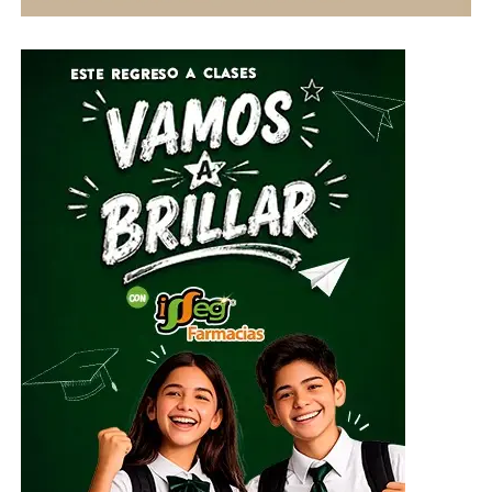
Sistema DIF Estatal y las instalaciones de los 46
Sistemas DIF Municipales del estado.
Por su parte, el Director General del Sistema DIF Estatal
Guanajuato, José Alfonso Borja Pimentel, explicó que se
estarán recibiendo alimentos no perecederos, artículos
de higiene personal, insumos de limpieza y
herramientas, mismos que serán clasificados y
embalados para su posterior entrega al Sistema
Nacional DIF, instancia encargada de coordinar el envío
del apoyo humanitario.
ADVERTISEMENT