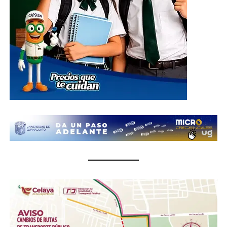
El centro de acopio principal estará ubicado en el
Parque Guanajuato Bicentenario, localizado en la
carretera de cuota kilómetro 3.8, comunidad Los
Rodríguez, en el municipio de Silao; además de las
oficinas del Sistema DIF Estatal Guanajuato ubicadas en
Paseo de la Presa # 89-A, Zona Centro, en la ciudad de
Guanajuato; así como en las instalaciones de los 46
Sistemas DIF Municipales del estado, donde las
donaciones podrán entregarse del 1 al 10 de julio, en un
horario de 8:30 de la mañana a 6 de la tarde.
¿Qué se puede donar?
Insumos no perecederos.- Arroz, frijol, enlatados,
pastas, aceite, agua embotellada (cualquier
presentación).
Insumos de limpieza.- Aromatizante, detergente,
cloro, desinfectantes, escobas, trapeadores,
cubetas, jergas.