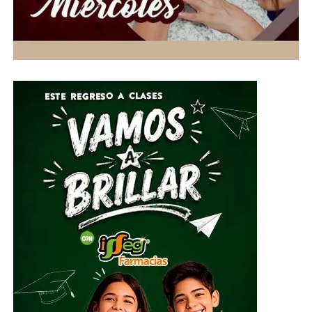
Gobierno de la Gente, a través del Voluntariado de la
Gente, habilitó centros de acopio del 1 al 10 de julio en
el Parque Guanajuato Bicentenario, las oficinas del
Sistema DIF Estatal y las instalaciones de los 46
Sistemas DIF Municipales del estado.
Por su parte, el Director General del Sistema DIF Estatal
Guanajuato, José Alfonso Borja Pimentel, explicó que se
estarán recibiendo alimentos no perecederos, artículos
de higiene personal, insumos de limpieza y
herramientas, mismos que serán clasificados y
embalados para su posterior entrega al Sistema
Nacional DIF, instancia encargada de coordinar el envío
del apoyo humanitario.
ADVERTISEMENT