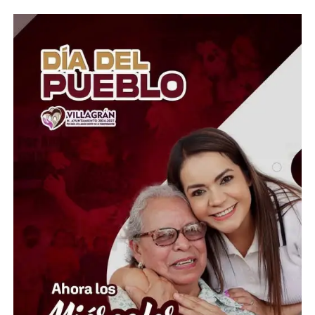
El Presidente del Consejo Consultivo del Sistema DIF
Estatal Guanajuato, Juan Carlos Montesinos Carranza,
señaló que esta iniciativa busca brindar apoyo solidario y
oportuno a quienes atraviesan momentos difíciles, por
lo que convocó a la ciudadanía, al sector empresarial,
asociaciones civiles, grupos voluntarios y sociedad en
general, a sumarse a esta causa mediante la donación de
insumos esenciales.
“Hoy más que nunca es momento de demostrar que la
solidaridad no conoce fronteras. Desde Guanajuato
extendemos la mano a las familias venezolanas que
enfrentan esta emergencia, convencidos de que cada
aportación puede hacer la diferencia en la vida de
quienes más lo necesitan”, expresó.
Ante esta situación de emergencia humanitaria, el