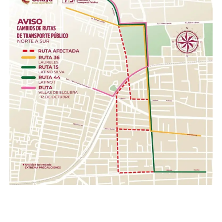
Insumos de limpieza.- Aromatizante, detergente,
cloro, desinfectantes, escobas, trapeadores,
cubetas, jergas.
Higiene personal.- Shampoo, pasta dental, jabón de
barra, toallas húmedas, toallas sanitarias, rastrillos.
Herramientas .- Pala, pico, guantes, linternas,
cascos, pilas.
Con esta acción, el Gobierno de la Gente, a través del
Sistema DIF Estatal Guanajuato y el Voluntariado de la
Gente, fortalece los valores de solidaridad, empatía y
unión entre las familias guanajuatenses, impulsando una
red de apoyo que permita llevar esperanza y ayuda a
quienes hoy enfrentan una de las situaciones más
complejas de su historia reciente.