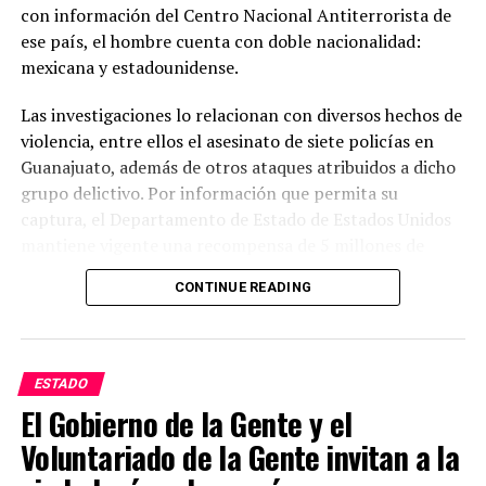
con información del Centro Nacional Antiterrorista de
ese país, el hombre cuenta con doble nacionalidad:
mexicana y estadounidense.
Las investigaciones lo relacionan con diversos hechos de
violencia, entre ellos el asesinato de siete policías en
Guanajuato, además de otros ataques atribuidos a dicho
grupo delictivo. Por información que permita su
captura, el Departamento de Estado de Estados Unidos
mantiene vigente una recompensa de 5 millones de
dólares.
CONTINUE READING
Las autoridades estadounidenses señalan que este grupo
delictivo mantiene presencia en varios estados del país y
lo consideran uno de los principales generadores de
ESTADO
violencia. Mientras tanto, las investigaciones continúan
El Gobierno de la Gente y el
y las autoridades mexicanas y estadounidenses
Voluntariado de la Gente invitan a la
mantienen la búsqueda de Juan Carlos Valencia
González para que responda ante la justicia por los