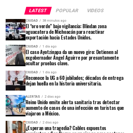
LATEST
POPULAR
VIDEOS
CIUDAD
38 minutos ago
El “oro verde” bajo vigilancia: Blindan zona
aguacatera de Michoacán para reactivar
exportación hacia Estados Unidos.
CIUDAD
1 día ago
El caso Ayotzinapa da un nuevo giro: Detienen al
exgobernador Ángel Aguirre por presuntamente
ocultar pruebas clave.
CIUDAD
1 día ago
Reconoce la UG a 60 jubilados; décadas de entrega
dejan huella en la historia universitaria.
ALERTAS
2 días ago
Reino Unido emite alerta sanitaria tras detectar
aumento de casos de una infección en turistas que
viajaron a México.
CIUDAD
2 días ago
¿Esperan una tragedia? Cables expuestos