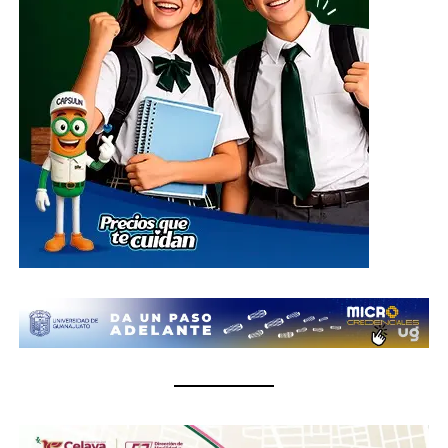
El centro de acopio principal estará ubicado en el
Parque Guanajuato Bicentenario, localizado en la
carretera de cuota kilómetro 3.8, comunidad Los
Rodríguez, en el municipio de Silao; además de las
oficinas del Sistema DIF Estatal Guanajuato ubicadas en
Paseo de la Presa # 89-A, Zona Centro, en la ciudad de
Guanajuato; así como en las instalaciones de los 46
Sistemas DIF Municipales del estado, donde las
donaciones podrán entregarse del 1 al 10 de julio, en un
horario de 8:30 de la mañana a 6 de la tarde.
¿Qué se puede donar?
Insumos no perecederos.- Arroz, frijol, enlatados,
pastas, aceite, agua embotellada (cualquier
presentación).