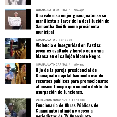
GUANAJUATO CAPITAL
1 año ago
Una valerosa mujer guanajuatense se
manifiesta a favor de la destitución de
Samantha Smith como presidenta
municipal
GUANAJUATO
1 año ago
Violencia e inseguridad en Pastita:
joven es asaltado y herido con arma
blanca en el callejón Monte Negro.
GUANAJUATO CAPITAL
1 año ago
Hijo de la pareja presidencial de
Guanajuato capital haciendo uso de
recursos públicos para promocionarse
al mismo tiempo que comete delito de
usurpación de funciones.
DERECHOS HUMANOS
1 año ago
Funcionario de Obras Públicas de
Guanajuato intimida y acosa a
periodistas de TV Guanajuato.