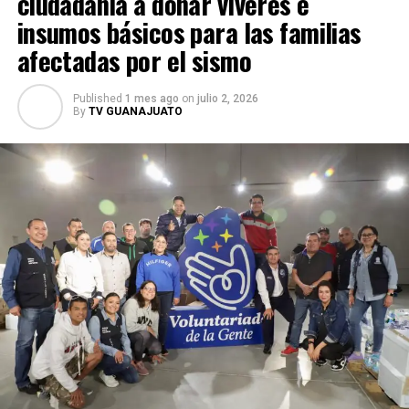
ciudadanía a donar víveres e
delitos que se le atribuyen.
insumos básicos para las familias
afectadas por el sismo
Published
1 mes ago
on
julio 2, 2026
By
TV GUANAJUATO