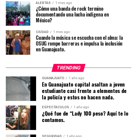
ALERTAS
1 mes ago
¿Cómo una banda de rock termino
documentando una lucha indígena en
México?
CIUDAD
1 mes ago
Cuando la música se escucha con el alma: la
OSUG rompe barreras e impulsa la inclusión
en Guanajuato.
TRENDING
GUANAJUATO
1 año ago
En Guanajuato capital asaltan a joven
estudiante casi frente a elementos de
la policía y estos no hacen nada.
ESPECTÁCULOS
1 año ago
¿Qué fue de “Lady 100 peso? Aquí te lo
contamos.
SEGURIDAD
1 año ago