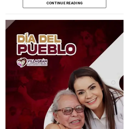
CONTINUE READING
Aunque la FDA mantiene abierta la investigación y
continúa analizando la posible relación entre el brote de
ciclosporiasis y productos distribuidos por Taylor Farms
México, reconoció que la prueba que señalaba
directamente a la lechuga de Guanajuato no fue
concluyente.
La rectificación representa un alivio para los
productores agrícolas del estado, quienes habían sido
señalados como el posible origen del brote que afectó a
miles de personas en Estados Unidos. La investigación
continúa para determinar con certeza de dónde provino
la contaminación.