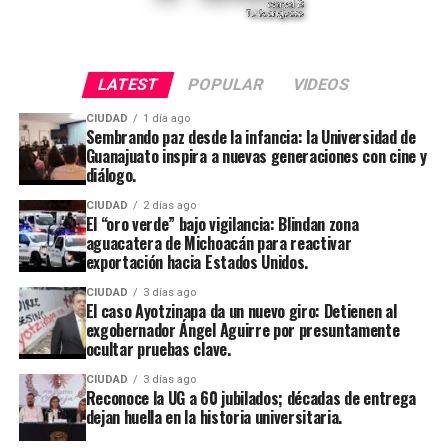
LATEST
POPULAR
VIDEOS
CIUDAD
1 día ago
Sembrando paz desde la infancia: la Universidad de
Guanajuato inspira a nuevas generaciones con cine y
diálogo.
CIUDAD
2 días ago
El “oro verde” bajo vigilancia: Blindan zona
aguacatera de Michoacán para reactivar
exportación hacia Estados Unidos.
CIUDAD
3 días ago
El caso Ayotzinapa da un nuevo giro: Detienen al
exgobernador Ángel Aguirre por presuntamente
ocultar pruebas clave.
CIUDAD
3 días ago
Reconoce la UG a 60 jubilados; décadas de entrega
dejan huella en la historia universitaria.