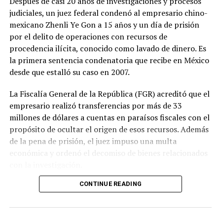
Después de casi 20 años de investigaciones y procesos
judiciales, un juez federal condenó al empresario chino-
mexicano Zhenli Ye Gon a 15 años y un día de prisión
por el delito de operaciones con recursos de
procedencia ilícita, conocido como lavado de dinero. Es
la primera sentencia condenatoria que recibe en México
desde que estalló su caso en 2007.
La Fiscalía General de la República (FGR) acreditó que el
empresario realizó transferencias por más de 33
millones de dólares a cuentas en paraísos fiscales con el
propósito de ocultar el origen de esos recursos. Además
de la pena de prisión, el juez impuso una multa
económica y ordenó el decomiso de bienes relacionados
con la investigación.
CONTINUE READING
El nombre de Zhenli Ye Gon se volvió uno de los más
conocidos del país en 2007, cuando autoridades
federales aseguraron más de 200 millones de dólares en