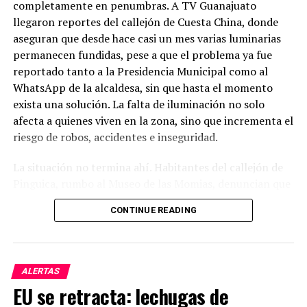
completamente en penumbras. A TV Guanajuato
llegaron reportes del callejón de Cuesta China, donde
aseguran que desde hace casi un mes varias luminarias
permanecen fundidas, pese a que el problema ya fue
reportado tanto a la Presidencia Municipal como al
WhatsApp de la alcaldesa, sin que hasta el momento
exista una solución. La falta de iluminación no solo
afecta a quienes viven en la zona, sino que incrementa el
riesgo de robos, accidentes e inseguridad.
La situación no termina ahí. Habitantes del callejón de
Pinguica, rumbo al Museo de las Momias, denuncian que
nuevamente carecen de alumbrado público. Afirman que
CONTINUE READING
caminar por ese lugar durante la noche se ha convertido
en un riesgo, ya que la oscuridad es total y los vecinos
sienten que han quedado completamente olvidados por
las autoridades. Señalan que, pese a los constantes
ALERTAS
reportes, el problema sigue sin atenderse.
EU se retracta: lechugas de