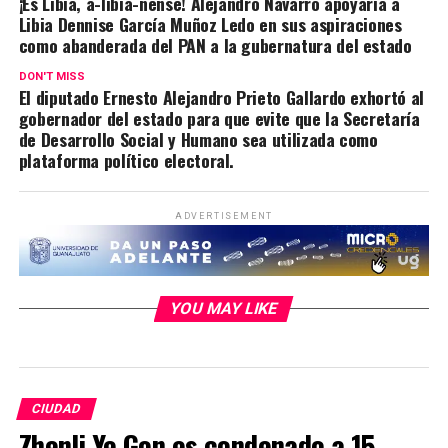
¡Es Libia, a-libiá-nense! Alejandro Navarro apoyaría a
Libia Dennise García Muñoz Ledo en sus aspiraciones
como abanderada del PAN a la gubernatura del estado
DON'T MISS
El diputado Ernesto Alejandro Prieto Gallardo exhortó al
gobernador del estado para que evite que la Secretaría
de Desarrollo Social y Humano sea utilizada como
plataforma político electoral.
ADVERTISEMENT
YOU MAY LIKE
CIUDAD
Zhenli Ye Gon es condenado a 15