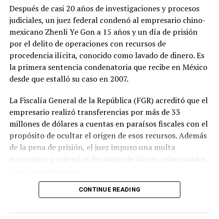
Después de casi 20 años de investigaciones y procesos
judiciales, un juez federal condenó al empresario chino-
mexicano Zhenli Ye Gon a 15 años y un día de prisión
por el delito de operaciones con recursos de
procedencia ilícita, conocido como lavado de dinero. Es
la primera sentencia condenatoria que recibe en México
desde que estalló su caso en 2007.
La Fiscalía General de la República (FGR) acreditó que el
empresario realizó transferencias por más de 33
millones de dólares a cuentas en paraísos fiscales con el
propósito de ocultar el origen de esos recursos. Además
de la pena de prisión, el juez impuso una multa
económica y ordenó el decomiso de bienes relacionados
con la investigación.
CONTINUE READING
El nombre de Zhenli Ye Gon se volvió uno de los más
conocidos del país en 2007, cuando autoridades
federales aseguraron más de 200 millones de dólares en