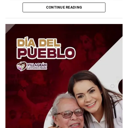
CONTINUE READING
Aunque la FDA mantiene abierta la investigación y
continúa analizando la posible relación entre el brote de
ciclosporiasis y productos distribuidos por Taylor Farms
México, reconoció que la prueba que señalaba
directamente a la lechuga de Guanajuato no fue
concluyente.
La rectificación representa un alivio para los
productores agrícolas del estado, quienes habían sido
señalados como el posible origen del brote que afectó a
miles de personas en Estados Unidos. La investigación
continúa para determinar con certeza de dónde provino
la contaminación.