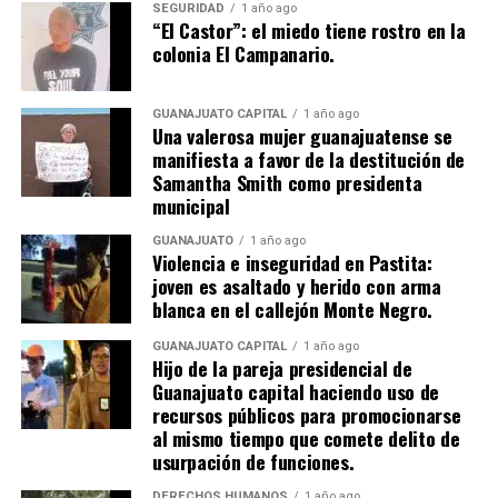
SEGURIDAD
1 año ago
“El Castor”: el miedo tiene rostro en la
colonia El Campanario.
GUANAJUATO CAPITAL
1 año ago
Una valerosa mujer guanajuatense se
manifiesta a favor de la destitución de
Samantha Smith como presidenta
municipal
GUANAJUATO
1 año ago
Violencia e inseguridad en Pastita:
joven es asaltado y herido con arma
blanca en el callejón Monte Negro.
GUANAJUATO CAPITAL
1 año ago
Hijo de la pareja presidencial de
Guanajuato capital haciendo uso de
recursos públicos para promocionarse
al mismo tiempo que comete delito de
usurpación de funciones.
DERECHOS HUMANOS
1 año ago