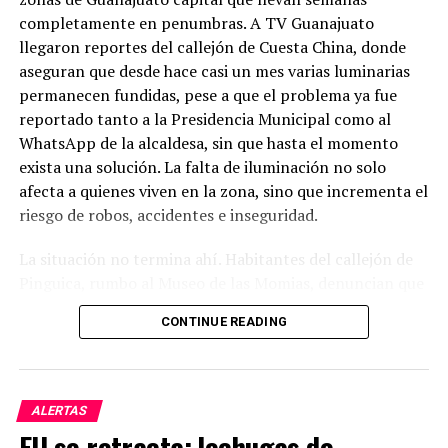
completamente en penumbras. A TV Guanajuato
llegaron reportes del callejón de Cuesta China, donde
aseguran que desde hace casi un mes varias luminarias
permanecen fundidas, pese a que el problema ya fue
reportado tanto a la Presidencia Municipal como al
WhatsApp de la alcaldesa, sin que hasta el momento
exista una solución. La falta de iluminación no solo
afecta a quienes viven en la zona, sino que incrementa el
riesgo de robos, accidentes e inseguridad.
La situación no termina ahí. Habitantes del callejón de
Pinguica, rumbo al Museo de las Momias, denuncian que
nuevamente carecen de alumbrado público. Afirman que
CONTINUE READING
caminar por ese lugar durante la noche se ha convertido
en un riesgo, ya que la oscuridad es total y los vecinos
sienten que han quedado completamente olvidados por
las autoridades. Señalan que, pese a los constantes
ALERTAS
reportes, el problema sigue sin atenderse.
EU se retracta: lechugas de