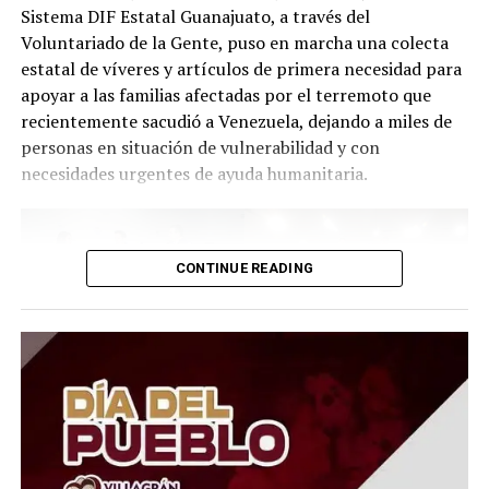
Sistema DIF Estatal Guanajuato, a través del
Voluntariado de la Gente, puso en marcha una colecta
estatal de víveres y artículos de primera necesidad para
apoyar a las familias afectadas por el terremoto que
recientemente sacudió a Venezuela, dejando a miles de
personas en situación de vulnerabilidad y con
necesidades urgentes de ayuda humanitaria.
CONTINUE READING
El Presidente del Consejo Consultivo del Sistema DIF
Estatal Guanajuato, Juan Carlos Montesinos Carranza,
señaló que esta iniciativa busca brindar apoyo solidario y
oportuno a quienes atraviesan momentos difíciles, por
lo que convocó a la ciudadanía, al sector empresarial,