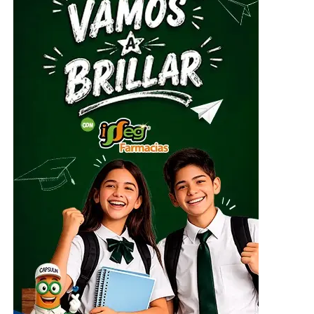
Guanajuato, José Alfonso Borja Pimentel, explicó que se
estarán recibiendo alimentos no perecederos, artículos
de higiene personal, insumos de limpieza y
herramientas, mismos que serán clasificados y
embalados para su posterior entrega al Sistema
Nacional DIF, instancia encargada de coordinar el envío
del apoyo humanitario.
ADVERTISEMENT
El centro de acopio principal estará ubicado en el
Parque Guanajuato Bicentenario, localizado en la
carretera de cuota kilómetro 3.8, comunidad Los
Rodríguez, en el municipio de Silao; además de las