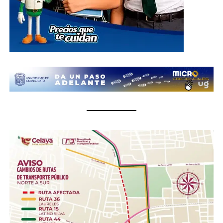
oficinas del Sistema DIF Estatal Guanajuato ubicadas en
Paseo de la Presa # 89-A, Zona Centro, en la ciudad de
Guanajuato; así como en las instalaciones de los 46
Sistemas DIF Municipales del estado, donde las
donaciones podrán entregarse del 1 al 10 de julio, en un
horario de 8:30 de la mañana a 6 de la tarde.
¿Qué se puede donar?
Insumos no perecederos.- Arroz, frijol, enlatados,
pastas, aceite, agua embotellada (cualquier
presentación).
Insumos de limpieza.- Aromatizante, detergente,
cloro, desinfectantes, escobas, trapeadores,
cubetas, jergas.
Higiene personal.- Shampoo, pasta dental, jabón de
barra, toallas húmedas, toallas sanitarias, rastrillos.
Herramientas .- Pala, pico, guantes, linternas,