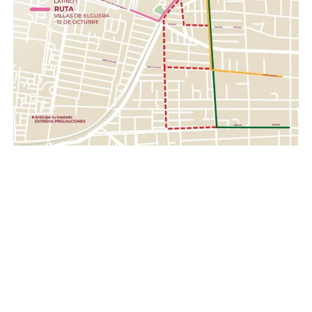
cascos, pilas.
Con esta acción, el Gobierno de la Gente, a través del
Sistema DIF Estatal Guanajuato y el Voluntariado de la
Gente, fortalece los valores de solidaridad, empatía y
unión entre las familias guanajuatenses, impulsando una
red de apoyo que permita llevar esperanza y ayuda a
quienes hoy enfrentan una de las situaciones más
complejas de su historia reciente.