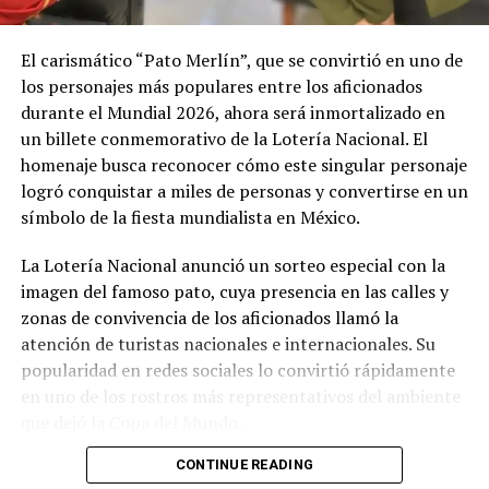
El carismático “Pato Merlín”, que se convirtió en uno de
los personajes más populares entre los aficionados
durante el Mundial 2026, ahora será inmortalizado en
un billete conmemorativo de la Lotería Nacional. El
homenaje busca reconocer cómo este singular personaje
logró conquistar a miles de personas y convertirse en un
símbolo de la fiesta mundialista en México.
La Lotería Nacional anunció un sorteo especial con la
imagen del famoso pato, cuya presencia en las calles y
zonas de convivencia de los aficionados llamó la
atención de turistas nacionales e internacionales. Su
popularidad en redes sociales lo convirtió rápidamente
en uno de los rostros más representativos del ambiente
que dejó la Copa del Mundo.
CONTINUE READING
El sorteo repartirá un premio mayor de millones de