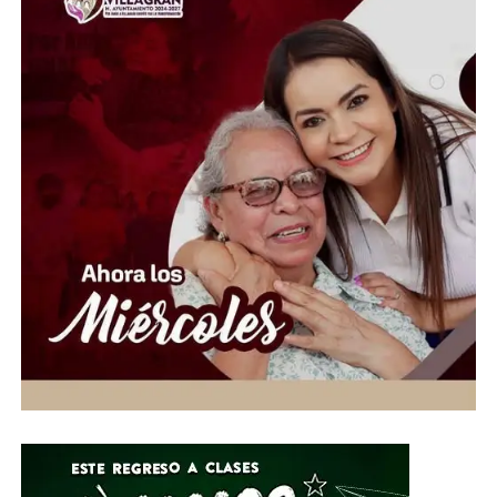
asociaciones civiles, grupos voluntarios y sociedad en
general, a sumarse a esta causa mediante la donación de
insumos esenciales.
“Hoy más que nunca es momento de demostrar que la
solidaridad no conoce fronteras. Desde Guanajuato
extendemos la mano a las familias venezolanas que
enfrentan esta emergencia, convencidos de que cada
aportación puede hacer la diferencia en la vida de
quienes más lo necesitan”, expresó.
Ante esta situación de emergencia humanitaria, el
Gobierno de la Gente, a través del Voluntariado de la
Gente, habilitó centros de acopio del 1 al 10 de julio en
el Parque Guanajuato Bicentenario, las oficinas del
Sistema DIF Estatal y las instalaciones de los 46
Sistemas DIF Municipales del estado.
Por su parte, el Director General del Sistema DIF Estatal