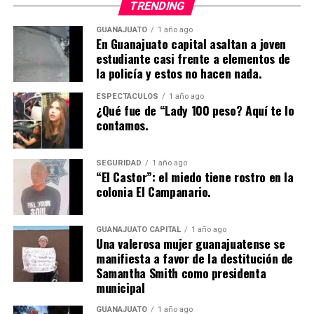
TRENDING
GUANAJUATO
1 año ago
En Guanajuato capital asaltan a joven
estudiante casi frente a elementos de
la policía y estos no hacen nada.
ESPECTÁCULOS
1 año ago
¿Qué fue de “Lady 100 peso? Aquí te lo
contamos.
SEGURIDAD
1 año ago
“El Castor”: el miedo tiene rostro en la
colonia El Campanario.
GUANAJUATO CAPITAL
1 año ago
Una valerosa mujer guanajuatense se
manifiesta a favor de la destitución de
Samantha Smith como presidenta
municipal
GUANAJUATO
1 año ago