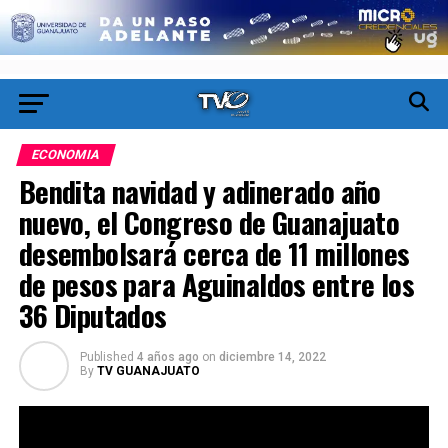
ECONOMIA
Bendita navidad y adinerado año
nuevo, el Congreso de Guanajuato
desembolsará cerca de 11 millones
de pesos para Aguinaldos entre los
36 Diputados
Published
4 años ago
on
diciembre 14, 2022
By
TV GUANAJUATO