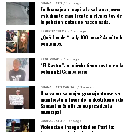
GUANAJUATO
1 año ago
En Guanajuato capital asaltan a joven
estudiante casi frente a elementos de
la policía y estos no hacen nada.
ESPECTÁCULOS
1 año ago
¿Qué fue de “Lady 100 peso? Aquí te lo
contamos.
SEGURIDAD
1 año ago
“El Castor”: el miedo tiene rostro en la
colonia El Campanario.
GUANAJUATO CAPITAL
1 año ago
Una valerosa mujer guanajuatense se
manifiesta a favor de la destitución de
Samantha Smith como presidenta
municipal
GUANAJUATO
1 año ago
Violencia e inseguridad en Pastita: