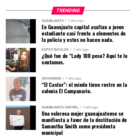
TRENDING
GUANAJUATO
1 año ago
En Guanajuato capital asaltan a joven
estudiante casi frente a elementos de
la policía y estos no hacen nada.
ESPECTÁCULOS
1 año ago
¿Qué fue de “Lady 100 peso? Aquí te lo
contamos.
SEGURIDAD
1 año ago
“El Castor”: el miedo tiene rostro en la
colonia El Campanario.
GUANAJUATO CAPITAL
1 año ago
Una valerosa mujer guanajuatense se
manifiesta a favor de la destitución de
Samantha Smith como presidenta
municipal