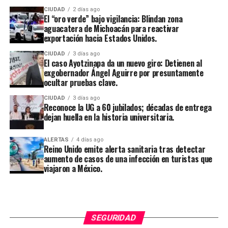
CIUDAD
2 días ago
El “oro verde” bajo vigilancia: Blindan zona
aguacatera de Michoacán para reactivar
exportación hacia Estados Unidos.
CIUDAD
3 días ago
El caso Ayotzinapa da un nuevo giro: Detienen al
exgobernador Ángel Aguirre por presuntamente
ocultar pruebas clave.
CIUDAD
3 días ago
Reconoce la UG a 60 jubilados; décadas de entrega
dejan huella en la historia universitaria.
ALERTAS
4 días ago
Reino Unido emite alerta sanitaria tras detectar
aumento de casos de una infección en turistas que
viajaron a México.
SEGURIDAD