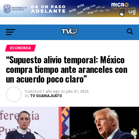
ECONOMIA
“Supuesto alivio temporal: México
compra tiempo ante aranceles con
un acuerdo poco claro”
Published
1 año ago
on
julio 31, 2025
By
TV GUANAJUATO