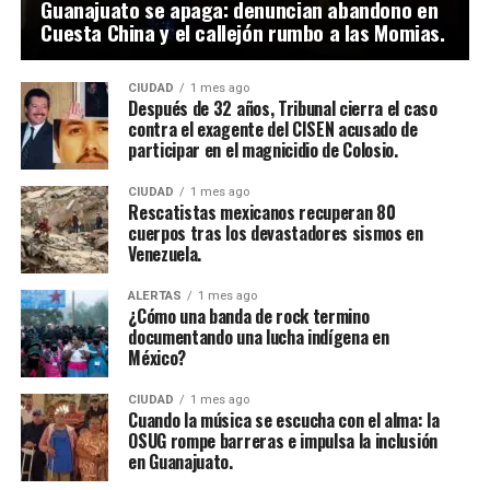
Guanajuato se apaga: denuncian abandono en
Cuesta China y el callejón rumbo a las Momias.
CIUDAD
1 mes ago
Después de 32 años, Tribunal cierra el caso
contra el exagente del CISEN acusado de
participar en el magnicidio de Colosio.
CIUDAD
1 mes ago
Rescatistas mexicanos recuperan 80
cuerpos tras los devastadores sismos en
Venezuela.
ALERTAS
1 mes ago
¿Cómo una banda de rock termino
documentando una lucha indígena en
México?
CIUDAD
1 mes ago
Cuando la música se escucha con el alma: la
OSUG rompe barreras e impulsa la inclusión
en Guanajuato.