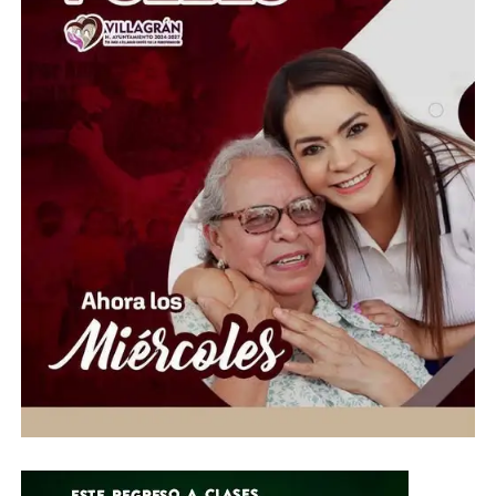
México, reconoció que la prueba que señalaba
directamente a la lechuga de Guanajuato no fue
concluyente.
La rectificación representa un alivio para los
productores agrícolas del estado, quienes habían sido
señalados como el posible origen del brote que afectó a
miles de personas en Estados Unidos. La investigación
continúa para determinar con certeza de dónde provino
la contaminación.