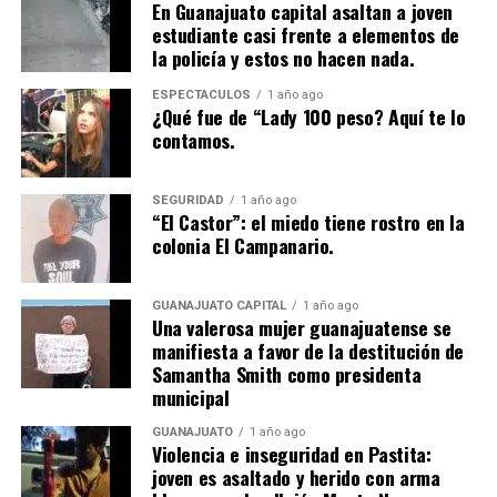
En Guanajuato capital asaltan a joven
estudiante casi frente a elementos de
la policía y estos no hacen nada.
ESPECTÁCULOS
1 año ago
¿Qué fue de “Lady 100 peso? Aquí te lo
contamos.
SEGURIDAD
1 año ago
“El Castor”: el miedo tiene rostro en la
colonia El Campanario.
GUANAJUATO CAPITAL
1 año ago
Una valerosa mujer guanajuatense se
manifiesta a favor de la destitución de
Samantha Smith como presidenta
municipal
GUANAJUATO
1 año ago
Violencia e inseguridad en Pastita:
joven es asaltado y herido con arma