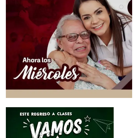
región. Además, indicó que las temperaturas máximas
oscilarán entre los 28 y 30 grados centígrados en
ciudades como León, Irapuato y Celaya, mientras que en
las zonas serranas el ambiente será más fresco, con
mínimas de entre 10 y 12 grados.
En relación con el huracán Genevieve, el especialista
aclaró que, aunque alcanzó la categoría 5, actualmente
se ha debilitado a categoría 4 y continúa alejándose de
las costas mexicanas, por lo que no representa un riesgo
directo para el país. Asimismo, se prevén rachas de
viento de hasta 40 kilómetros por hora entre martes y
miércoles, condiciones que favorecerán tardes y noches
con temperaturas más agradables para los
guanajuatenses.