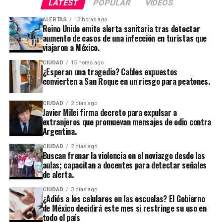
LATEST
POPULAR
VIDEOS
ALERTAS
13 horas ago
Reino Unido emite alerta sanitaria tras detectar
aumento de casos de una infección en turistas que
viajaron a México.
CIUDAD
15 horas ago
¿Esperan una tragedia? Cables expuestos
convierten a San Roque en un riesgo para peatones.
CIUDAD
2 días ago
Javier Milei firma decreto para expulsar a
extranjeros que promuevan mensajes de odio contra
Argentina.
CIUDAD
2 días ago
Buscan frenar la violencia en el noviazgo desde las
aulas; capacitan a docentes para detectar señales
de alerta.
CIUDAD
3 días ago
¿Adiós a los celulares en las escuelas? El Gobierno
de México decidirá este mes si restringe su uso en
todo el país