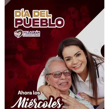
El coordinador del Área de Ciencias Atmosféricas y del
Observatorio Meteorológico de la UG, Marcos Irineo
Esquivel Longoria, explicó que se esperan
precipitaciones de distinta intensidad, desde lluvias
ligeras y aisladas hasta moderadas, dependiendo de la
región. Además, indicó que las temperaturas máximas
oscilarán entre los 28 y 30 grados centígrados en
ciudades como León, Irapuato y Celaya, mientras que en
las zonas serranas el ambiente será más fresco, con
mínimas de entre 10 y 12 grados.
En relación con el huracán Genevieve, el especialista
aclaró que, aunque alcanzó la categoría 5, actualmente
se ha debilitado a categoría 4 y continúa alejándose de
las costas mexicanas, por lo que no representa un riesgo
directo para el país. Asimismo, se prevén rachas de