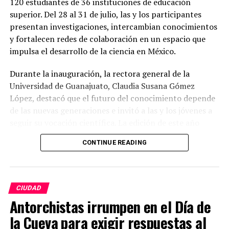
120 estudiantes de 36 instituciones de educación
superior. Del 28 al 31 de julio, las y los participantes
presentan investigaciones, intercambian conocimientos
y fortalecen redes de colaboración en un espacio que
impulsa el desarrollo de la ciencia en México.
Durante la inauguración, la rectora general de la
Universidad de Guanajuato, Claudia Susana Gómez
López, destacó que el futuro del conocimiento depende
de las nuevas generaciones e invitó a las y los jóvenes a
seguir su vocación científica. La edición de este año
incluye un programa con 85 ponencias, charlas
CONTINUE READING
magistrales y presentación de carteles científicos,
consolidando a la REA como uno de los encuentros
estudiantiles más importantes del país en el ámbito de
la astronomía.
CIUDAD
Antorchistas irrumpen en el Día de
Como parte de las actividades de divulgación, la
la Cueva para exigir respuestas al
Universidad abrió las puertas del Observatorio