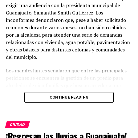
exigir una audiencia con la presidenta municipal de
Guanajuato, Samantha Smith Gutiérrez. Los
inconformes denunciaron que, pese a haber solicitado
reuniones durante varios meses, no han sido recibidos
por la alcaldesa para atender una serie de demandas
relacionadas con vivienda, agua potable, pavimentación
y obras básicas para distintas colonias y comunidades
del municipio.
Los manifestantes señalaron que entre las principales
peticiones se encuentra la gestión de un predio para
alrededor de cien familias que buscan acceder a una
vivienda digna, así como la ampliación del sistema de
CONTINUE READING
agua potable en la comunidad de Campuzano. También
solicitaron avanzar en la pavimentación de calles y
caminos en comunidades como El Zangarro, Molineros,
El Tejabán, El Coyote y la zona de El Cubo, asegurando
CIUDAD
que estas obras son indispensables para mejorar la
¡Regresan las lluvias a Guanajuato!
calidad de vida de cientos de habitantes.