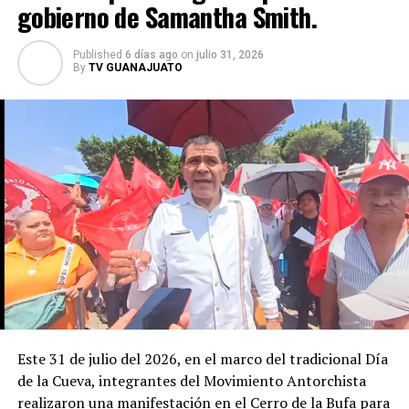
Astronómico La Azotea con el ciclo gratuito
gobierno de Samantha Smith.
“Astronomía entre callejones”, donde el público podrá
acercarse a temas como galaxias, estrellas, agujeros
Published
6 días ago
on
julio 31, 2026
negros, eclipses y el origen del universo. Con este tipo
By
TV GUANAJUATO
de iniciativas, la UG no solo fortalece la formación de
futuros investigadores, sino que también acerca la
ciencia a la sociedad y posiciona a Guanajuato como un
referente nacional en la divulgación científica.
Este 31 de julio del 2026, en el marco del tradicional Día
de la Cueva, integrantes del Movimiento Antorchista
realizaron una manifestación en el Cerro de la Bufa para